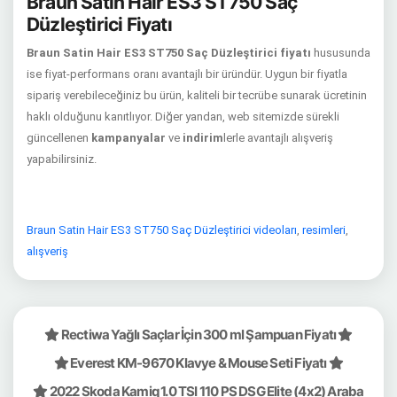
Braun Satin Hair ES3 ST750 Saç
Düzleştirici Fiyatı
Braun Satin Hair ES3 ST750 Saç Düzleştirici fiyatı
hususunda
ise fiyat-performans oranı avantajlı bir üründür. Uygun bir fiyatla
sipariş verebileceğiniz bu ürün, kaliteli bir tecrübe sunarak ücretinin
haklı olduğunu kanıtlıyor. Diğer yandan, web sitemizde sürekli
güncellenen
kampanyalar
ve
indirim
lerle avantajlı alışveriş
yapabilirsiniz.
Braun Satin Hair ES3 ST750 Saç Düzleştirici videoları
,
resimleri
,
alışveriş
Rectiwa Yağlı Saçlar İçin 300 ml Şampuan Fiyatı
Everest KM-9670 Klavye & Mouse Seti Fiyatı
2022 Skoda Kamiq 1.0 TSI 110 PS DSG Elite (4x2) Araba