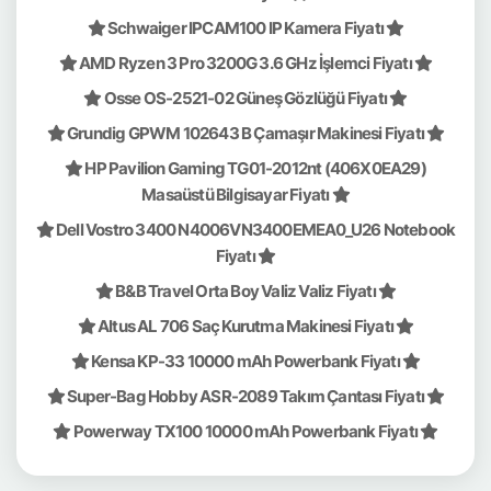
Schwaiger IPCAM100 IP Kamera Fiyatı
AMD Ryzen 3 Pro 3200G 3.6 GHz İşlemci Fiyatı
Osse OS-2521-02 Güneş Gözlüğü Fiyatı
Grundig GPWM 102643 B Çamaşır Makinesi Fiyatı
HP Pavilion Gaming TG01-2012nt (406X0EA29)
Masaüstü Bilgisayar Fiyatı
Dell Vostro 3400 N4006VN3400EMEA0_U26 Notebook
Fiyatı
B&B Travel Orta Boy Valiz Valiz Fiyatı
Altus AL 706 Saç Kurutma Makinesi Fiyatı
Kensa KP-33 10000 mAh Powerbank Fiyatı
Super-Bag Hobby ASR-2089 Takım Çantası Fiyatı
Powerway TX100 10000 mAh Powerbank Fiyatı