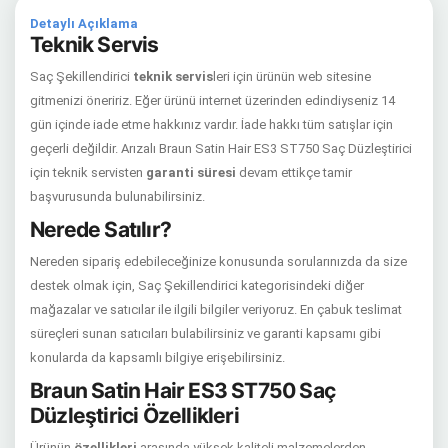
Detaylı Açıklama
Teknik Servis
Saç Şekillendirici
teknik servis
leri için ürünün web sitesine
gitmenizi öneririz. Eğer ürünü internet üzerinden edindiyseniz 14
gün içinde iade etme hakkınız vardır. İade hakkı tüm satışlar için
geçerli değildir. Arızalı Braun Satin Hair ES3 ST750 Saç Düzleştirici
için teknik servisten
garanti süresi
devam ettikçe tamir
başvurusunda bulunabilirsiniz.
Nerede Satılır?
Nereden sipariş edebileceğinize konusunda sorularınızda da size
destek olmak için, Saç Şekillendirici kategorisindeki diğer
mağazalar ve satıcılar ile ilgili bilgiler veriyoruz. En çabuk teslimat
süreçleri sunan satıcıları bulabilirsiniz ve garanti kapsamı gibi
konularda da kapsamlı bilgiye erişebilirsiniz.
Braun Satin Hair ES3 ST750 Saç
Düzleştirici Özellikleri
Ürünün
özellikleri
arasında yüksek kaliteli malzemelerden