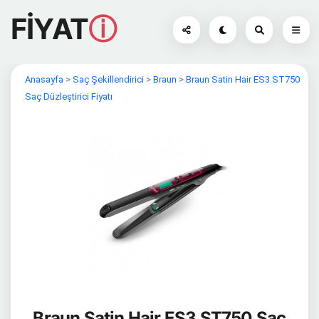
FİYAT
ⓘ
Anasayfa
>
Saç Şekillendirici
>
Braun
>
Braun Satin Hair ES3 ST750
Saç Düzleştirici Fiyatı
Braun Satin Hair ES3 ST750 Saç