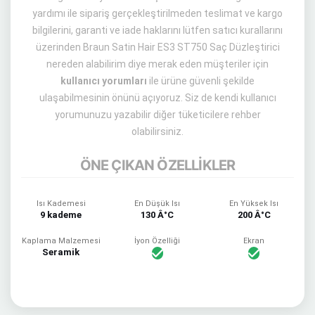
yardımı ile sipariş gerçekleştirilmeden teslimat ve kargo
bilgilerini, garanti ve iade haklarını lütfen satıcı kurallarını
üzerinden Braun Satin Hair ES3 ST750 Saç Düzleştirici
nereden alabilirim diye merak eden müşteriler için
kullanıcı yorumları
ile ürüne güvenli şekilde
ulaşabilmesinin önünü açıyoruz. Siz de kendi kullanıcı
yorumunuzu yazabilir diğer tüketicilere rehber
olabilirsiniz.
ÖNE ÇIKAN ÖZELLİKLER
Isı Kademesi
En Düşük Isı
En Yüksek Isı
9 kademe
130 Â°C
200 Â°C
Kaplama Malzemesi
İyon Özelliği
Ekran
Seramik