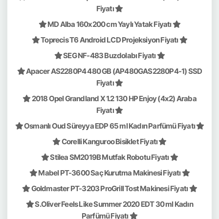
Fiyatı
MD Alba 160x200 cm Yaylı Yatak Fiyatı
Toprecis T6 Android LCD Projeksiyon Fiyatı
SEG NF-483 Buzdolabı Fiyatı
Apacer AS2280P4 480 GB (AP480GAS2280P4-1) SSD
Fiyatı
2018 Opel Grandland X 1.2 130 HP Enjoy (4x2) Araba
Fiyatı
Osmanlı Oud Süreyya EDP 65 ml Kadın Parfümü Fiyatı
Corelli Kanguroo Bisiklet Fiyatı
Stilea SM2019B Mutfak Robotu Fiyatı
Mabel PT-3600 Saç Kurutma Makinesi Fiyatı
Goldmaster PT-3203 ProGrill Tost Makinesi Fiyatı
S.Oliver Feels Like Summer 2020 EDT 30 ml Kadın
Parfümü Fiyatı