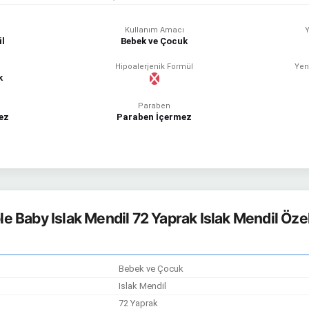
Kullanım Amacı
Y
il
Bebek ve Çocuk
Hipoalerjenik Formül
Yen
k
Paraben
ez
Paraben İçermez
e Baby Islak Mendil 72 Yaprak Islak Mendil Özell
Bebek ve Çocuk
Islak Mendil
72 Yaprak