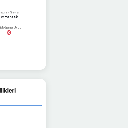
aprak Sayısı
72 Yaprak
idoğana Uygun
ikleri