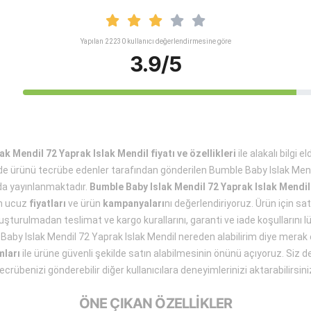
Yapılan 22230 kullanıcı değerlendirmesine göre
3.9/5
k Mendil 72 Yaprak Islak Mendil fiyatı ve özellikleri
ile alakalı bilgi 
e ürünü tecrübe edenler tarafından gönderilen Bumble Baby Islak Mend
a yayınlanmaktadır.
Bumble Baby Islak Mendil 72 Yaprak Islak Mendil
en ucuz
fiyatları
ve ürün
kampanyaları
nı değerlendiriyoruz. Ürün için sa
şturulmadan teslimat ve kargo kurallarını, garanti ve iade koşullarını lüt
Baby Islak Mendil 72 Yaprak Islak Mendil nereden alabilirim diye merak e
mları
ile ürüne güvenli şekilde satın alabilmesinin önünü açıyoruz. Siz de
ecrübenizi gönderebilir diğer kullanıcılara deneyimlerinizi aktarabilirsini
ÖNE ÇIKAN ÖZELLİKLER