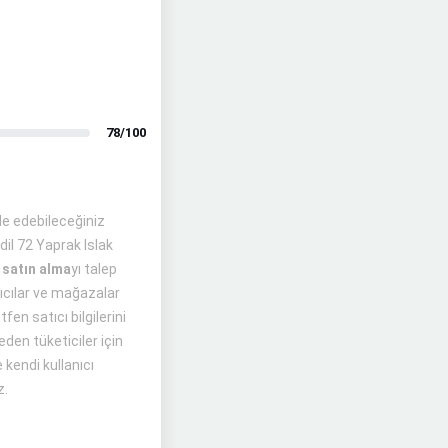
78/100
elde edebileceğiniz
il 72 Yaprak Islak
 satın alma
yı talep
tıcılar ve mağazalar
fen satıcı bilgilerini
den tüketiciler için
 kendi kullanıcı
z.