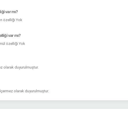
ği var mı?
 özelliği Yok
lliği var mı?
mül özelliği Yok
mez olarak duyurulmuştur.
 İçermez olarak duyurulmuştur.