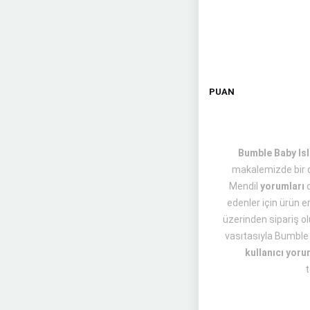
PUAN
Bumble Baby Isla
makalemizde bir d
Mendil
yorumları
d
edenler için ürün 
üzerinden sipariş olu
vasıtasıyla Bumble 
kullanıcı yoru
t