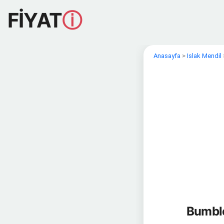
FİYAT
ⓘ
Anasayfa
>
Islak Mendil
Bumble