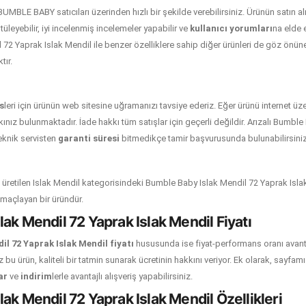
 BUMBLE BABY satıcıları üzerinden hızlı bir şekilde verebilirsiniz. Ürünün satın
üleyebilir, iyi incelenmiş incelemeler yapabilir ve
kullanıcı yorumları
na elde e
72 Yaprak Islak Mendil ile benzer özelliklere sahip diğer ürünleri de göz önüne
ır.
s
leri için ürünün web sitesine uğramanızı tavsiye ederiz. Eğer ürünü internet ü
nız bulunmaktadır. İade hakkı tüm satışlar için geçerli değildir. Arızalı Bumble
teknik servisten
garanti süresi
bitmedikçe tamir başvurusunda bulunabilirsiniz
etilen Islak Mendil kategorisindeki Bumble Baby Islak Mendil 72 Yaprak Islak 
amaçlayan bir üründür.
ak Mendil 72 Yaprak Islak Mendil Fiyatı
l 72 Yaprak Islak Mendil fiyatı
hususunda ise fiyat-performans oranı avantaj
z bu ürün, kaliteli bir tatmin sunarak ücretinin hakkını veriyor. Ek olarak, sayfa
ar
ve
indirim
lerle avantajlı alışveriş yapabilirsiniz.
ak Mendil 72 Yaprak Islak Mendil Özellikleri