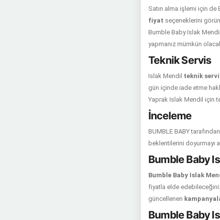
Satın alma işlemi için de
fiyat
seçeneklerini görünt
Bumble Baby Islak Mendil 
yapmanız mümkün olacakt
Teknik Servis
Islak Mendil
teknik servi
gün içinde iade etme hakkı
Yaprak Islak Mendil için 
İnceleme
BUMBLE BABY tarafından ür
beklentilerini doyurmayı 
Bumble Baby Isl
Bumble Baby Islak Mendi
fiyatla elde edebileceğini
güncellenen
kampanyal
Bumble Baby Isl