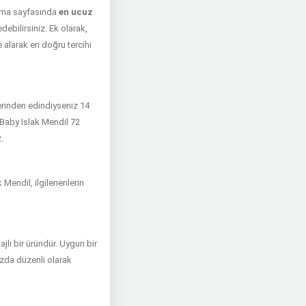
 alma sayfasında
en ucuz
debilirsiniz. Ek olarak,
 alarak en doğru tercihi
zerinden edindiyseniz 14
 Baby Islak Mendil 72
.
Mendil, ilgilenenlerin
lı bir üründür. Uygun bir
mızda düzenli olarak