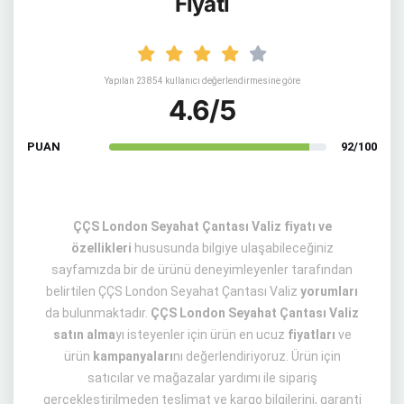
Fiyatı
Yapılan 23854 kullanıcı değerlendirmesine göre
4.6/5
PUAN
92/100
ÇÇS London Seyahat Çantası Valiz fiyatı ve
özellikleri
hususunda bilgiye ulaşabileceğiniz
sayfamızda bir de ürünü deneyimleyenler tarafından
belirtilen ÇÇS London Seyahat Çantası Valiz
yorumları
da bulunmaktadır.
ÇÇS London Seyahat Çantası Valiz
satın alma
yı isteyenler için ürün en ucuz
fiyatları
ve
ürün
kampanyaları
nı değerlendiriyoruz. Ürün için
satıcılar ve mağazalar yardımı ile sipariş
gerçekleştirilmeden teslimat ve kargo bilgilerini, garanti