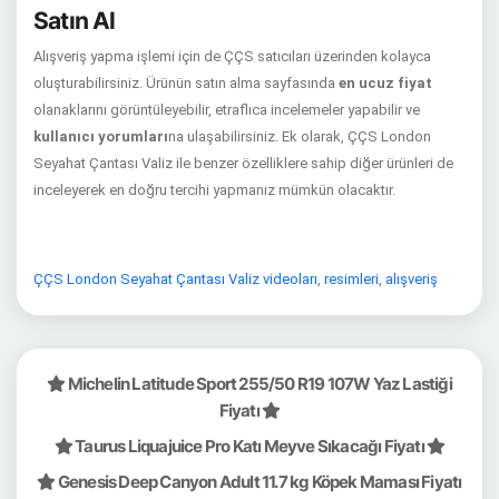
Satın Al
Alışveriş yapma işlemi için de ÇÇS satıcıları üzerinden kolayca
oluşturabilirsiniz. Ürünün satın alma sayfasında
en ucuz fiyat
olanaklarını görüntüleyebilir, etraflıca incelemeler yapabilir ve
kullanıcı yorumları
na ulaşabilirsiniz. Ek olarak, ÇÇS London
Seyahat Çantası Valiz ile benzer özelliklere sahip diğer ürünleri de
inceleyerek en doğru tercihi yapmanız mümkün olacaktır.
ÇÇS London Seyahat Çantası Valiz videoları
,
resimleri
,
alışveriş
Michelin Latitude Sport 255/50 R19 107W Yaz Lastiği
Fiyatı
Taurus Liquajuice Pro Katı Meyve Sıkacağı Fiyatı
Genesis Deep Canyon Adult 11.7 kg Köpek Maması Fiyatı