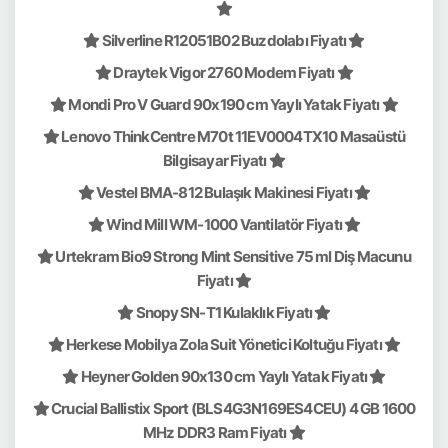
Silverline R12051B02 Buzdolabı Fiyatı
Draytek Vigor 2760 Modem Fiyatı
Mondi Pro V Guard 90x190 cm Yaylı Yatak Fiyatı
Lenovo ThinkCentre M70t 11EV0004TX10 Masaüstü
Bilgisayar Fiyatı
Vestel BMA-812 Bulaşık Makinesi Fiyatı
Wind Mill WM-1000 Vantilatör Fiyatı
Urtekram Bio9 Strong Mint Sensitive 75 ml Diş Macunu
Fiyatı
Snopy SN-T1 Kulaklık Fiyatı
Herkese Mobilya Zola Suit Yönetici Koltuğu Fiyatı
Heyner Golden 90x130 cm Yaylı Yatak Fiyatı
Crucial Ballistix Sport (BLS4G3N169ES4CEU) 4 GB 1600
MHz DDR3 Ram Fiyatı