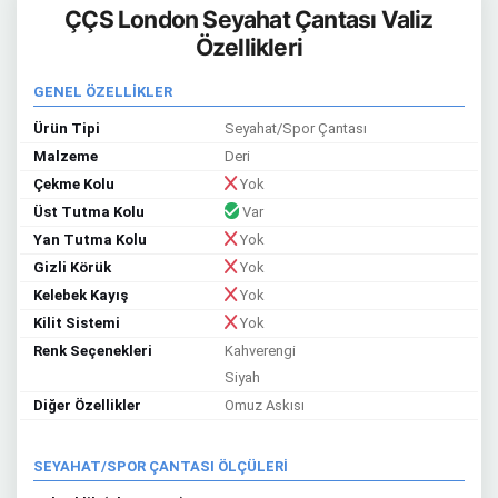
ÇÇS London Seyahat Çantası Valiz
Özellikleri
GENEL ÖZELLİKLER
Ürün Tipi
Seyahat/Spor Çantası
Malzeme
Deri
Çekme Kolu
Yok
Üst Tutma Kolu
Var
Yan Tutma Kolu
Yok
Gizli Körük
Yok
Kelebek Kayış
Yok
Kilit Sistemi
Yok
Renk Seçenekleri
Kahverengi
Siyah
Diğer Özellikler
Omuz Askısı
SEYAHAT/SPOR ÇANTASI ÖLÇÜLERİ