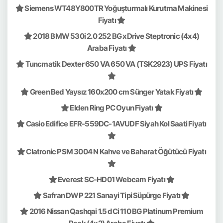
Siemens WT48Y800TR Yoğuşturmalı Kurutma Makinesi
Fiyatı
2018 BMW 530i 2.0 252 BG xDrive Steptronic (4x4)
Araba Fiyatı
Tuncmatik Dexter 650 VA 650 VA (TSK2923) UPS Fiyatı
Green Bed Yaysız 160x200 cm Sünger Yatak Fiyatı
Elden Ring PC Oyun Fiyatı
Casio Edifice EFR-559DC-1AVUDF Siyah Kol Saati Fiyatı
Clatronic PSM 3004 N Kahve ve Baharat Öğütücü Fiyatı
Everest SC-HD01 Webcam Fiyatı
Safran DWP 221 Sanayi Tipi Süpürge Fiyatı
2016 Nissan Qashqai 1.5 dCi 110 BG Platinum Premium