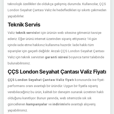
teknolojik
özellikleri
de oldukça gelişmiş durumda. Kullanıcılar, ÇÇS
London Seyahat Çantası Valiz ile hedefledikleri işi sıkıntı çekmeden
yapabilirler.
Teknik Servis
Valiz
teknik servis
leri için ürünün web sitesine gitmenizi tavsiye
ederiz. Eğer ürünü internet üzerinden sipariş ettiyseniz 14 gün
içinde iade etme hakkınız kullanıma hazırdır. İade hakkı tüm
siparişler için geçerli değildir. Arızalı ÇÇS London Seyahat Çantası
Valiz için teknik servisten
garanti süresi
boyunca tamir talebinde
bulunabilirsiniz.
ÇÇS London Seyahat Çantası Valiz Fiyatı
ÇÇS London Seyahat Çantası Valiz fiyatı
konusunda ise fiyat-
performans oranı avantajlı bir üründür. Uygun bir fiyatla sipariş
verebileceğiniz bu ürün, kaliteli bir deneyim sunarak ücretinin haklı
olduğunu kanıtlıyor. Bunun yanında, web sitemizde sık sık
güncellenen
kampanyalar
ve
indirim
lerle avantajlı alışveriş
yapabilirsiniz.