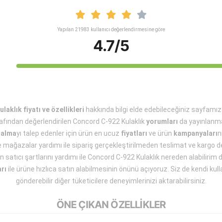
Yapılan 21983 kullanıcı değerlendirmesine göre
4.7/5
aklık fiyatı ve özellikleri
hakkında bilgi elde edebileceğiniz sayfamız
afından değerlendirilen Concord C-922 Kulaklık
yorumları
da yayınlanm
 alma
yı talep edenler için ürün en ucuz
fiyatları
ve ürün
kampanyaları
n
ve mağazalar yardımı ile sipariş gerçekleştirilmeden teslimat ve kargo de
en satıcı şartlarını yardımı ile Concord C-922 Kulaklık nereden alabilirim di
arı
ile ürüne hızlıca satın alabilmesinin önünü açıyoruz. Siz de kendi ku
gönderebilir diğer tüketicilere deneyimlerinizi aktarabilirsiniz.
ÖNE ÇIKAN ÖZELLİKLER