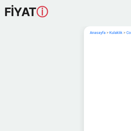
FİYAT
ⓘ
Anasayfa
>
Kulaklık
>
Co