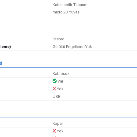
Katlanabilir Tasarım
microSD Yuvası
Stereo
nleme)
Gürültü Engelleme Yok
İ
Kablosuz
Var
Yok
USB
Kapalı
Yok