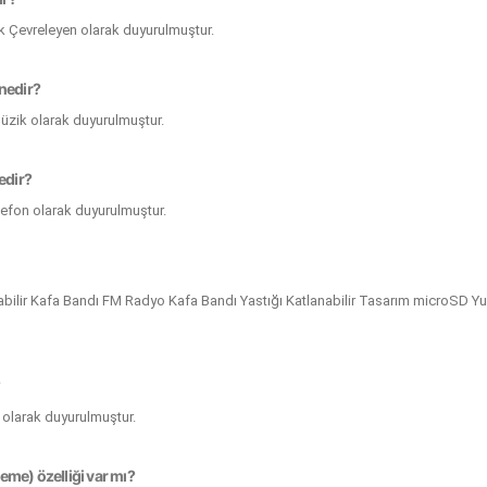
lak Çevreleyen olarak duyurulmuştur.
 nedir?
üzik olarak duyurulmuştur.
edir?
elefon olarak duyurulmuştur.
anabilir Kafa Bandı FM Radyo Kafa Bandı Yastığı Katlanabilir Tasarım microSD Yu
?
o olarak duyurulmuştur.
eme) özelliği var mı?