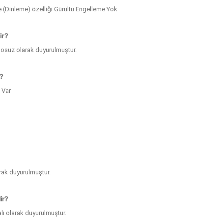
 (Dinleme) özelliği Gürültü Engelleme Yok
ir?
blosuz olarak duyurulmuştur.
ı?
 Var
arak duyurulmuştur.
ir?
alı olarak duyurulmuştur.