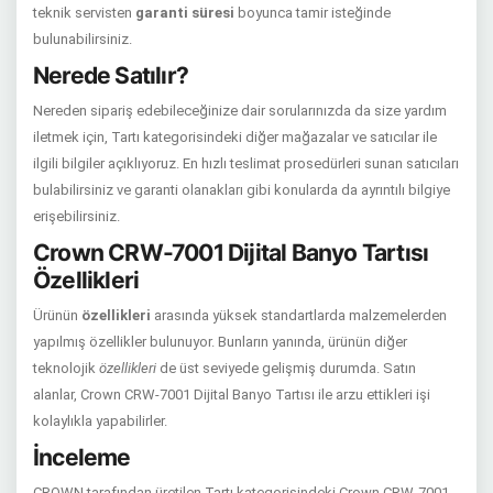
teknik servisten
garanti süresi
boyunca tamir isteğinde
bulunabilirsiniz.
Nerede Satılır?
Nereden sipariş edebileceğinize dair sorularınızda da size yardım
iletmek için, Tartı kategorisindeki diğer mağazalar ve satıcılar ile
ilgili bilgiler açıklıyoruz. En hızlı teslimat prosedürleri sunan satıcıları
bulabilirsiniz ve garanti olanakları gibi konularda da ayrıntılı bilgiye
erişebilirsiniz.
Crown CRW-7001 Dijital Banyo Tartısı
Özellikleri
Ürünün
özellikleri
arasında yüksek standartlarda malzemelerden
yapılmış özellikler bulunuyor. Bunların yanında, ürünün diğer
teknolojik
özellikleri
de üst seviyede gelişmiş durumda. Satın
alanlar, Crown CRW-7001 Dijital Banyo Tartısı ile arzu ettikleri işi
kolaylıkla yapabilirler.
İnceleme
CROWN tarafından üretilen Tartı kategorisindeki Crown CRW-7001