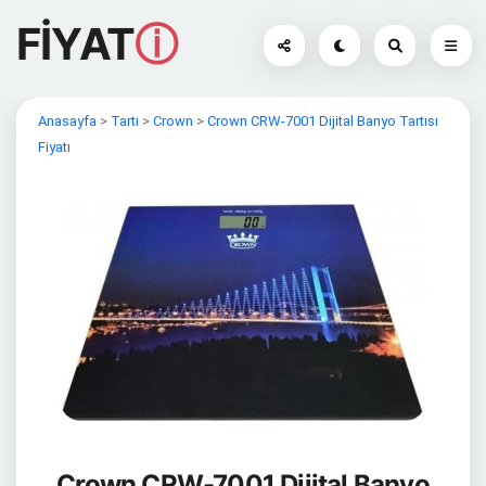
FİYAT
ⓘ
Anasayfa
>
Tartı
>
Crown
>
Crown CRW-7001 Dijital Banyo Tartısı
Fiyatı
Crown CRW-7001 Dijital Banyo