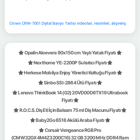
Crown CRW-7001 Dijital Banyo Tartısı videoları
,
resimleri
,
alışveriş
Opalin Aloevera 90x150 cm Yaylı Yatak Fiyatı
Nexthome YE-2200P Su Isıtıcı Fiyatı
Herkese Mobilya Enjoy Yönetici Koltuğu Fiyatı
Sinbo SSI-2864 Ütü Fiyatı
Lenovo ThinkBook 14 (G2) 20VD00D6TX19 Ultrabook
Fiyatı
R.O.C.S. Diş Eti İçin Balsam 75 ml Diş Macunu Fiyatı
Baby2Go 6516 Akülü Araba Fiyatı
Corsair Vengeance RGB Pro
(CMW32GX4M4Z3200C16) 32 GB 3200 MHz DDR4 Ram