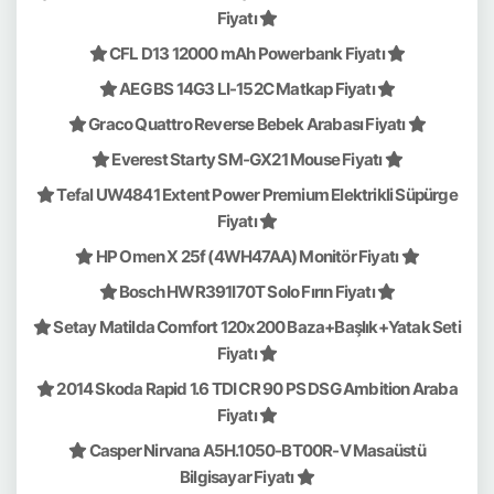
Fiyatı
CFL D13 12000 mAh Powerbank Fiyatı
AEG BS 14G3 LI-152C Matkap Fiyatı
Graco Quattro Reverse Bebek Arabası Fiyatı
Everest Starty SM-GX21 Mouse Fiyatı
Tefal UW4841 Extent Power Premium Elektrikli Süpürge
Fiyatı
HP Omen X 25f (4WH47AA) Monitör Fiyatı
Bosch HWR391I70T Solo Fırın Fiyatı
Setay Matilda Comfort 120x200 Baza+Başlık+Yatak Seti
Fiyatı
2014 Skoda Rapid 1.6 TDI CR 90 PS DSG Ambition Araba
Fiyatı
Casper Nirvana A5H.1050-BT00R-V Masaüstü
Bilgisayar Fiyatı