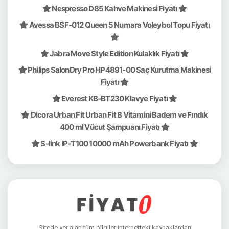
Nespresso D85 Kahve Makinesi Fiyatı
Avessa BSF-012 Queen 5 Numara Voleybol Topu Fiyatı
Jabra Move Style Edition Kulaklık Fiyatı
Philips SalonDry Pro HP4891-00 Saç Kurutma Makinesi
Fiyatı
Everest KB-BT230 Klavye Fiyatı
Dicora Urban Fit Urban Fit B Vitamini Badem ve Fındık
400 ml Vücut Şampuanı Fiyatı
S-link IP-T100 10000 mAh Powerbank Fiyatı
Sitede yer alan tüm bilgiler internetteki kaynaklardan