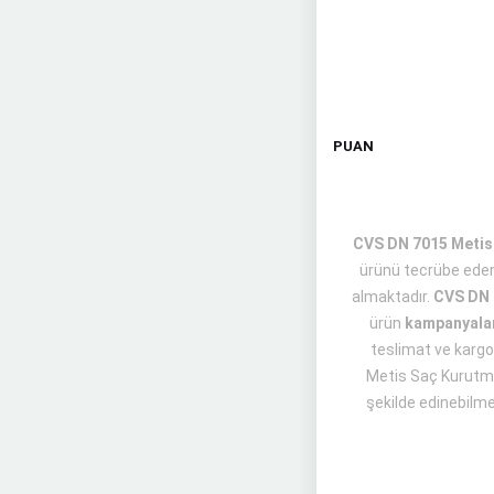
PUAN
CVS DN 7015 Metis S
ürünü tecrübe eden
almaktadır.
CVS DN 
ürün
kampanyala
teslimat ve kargo 
Metis Saç Kurutma 
şekilde edinebilmes