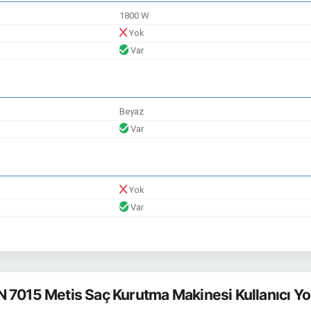
1800 W
Yok
Var
Beyaz
Var
Yok
Var
7015 Metis Saç Kurutma Makinesi Kullanıcı Y