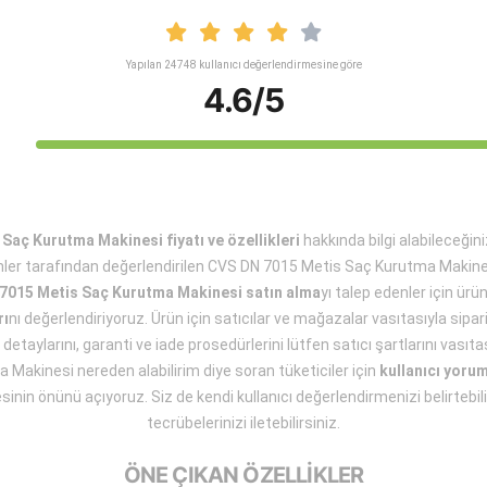
Yapılan 24748 kullanıcı değerlendirmesine göre
4.6/5
aç Kurutma Makinesi fiyatı ve özellikleri
hakkında bilgi alabileceği
ler tarafından değerlendirilen CVS DN 7015 Metis Saç Kurutma Makin
7015 Metis Saç Kurutma Makinesi satın alma
yı talep edenler için ür
rı
nı değerlendiriyoruz. Ürün için satıcılar ve mağazalar vasıtasıyla sip
detaylarını, garanti ve iade prosedürlerini lütfen satıcı şartlarını vası
Makinesi nereden alabilirim diye soran tüketiciler için
kullanıcı yorum
inin önünü açıyoruz. Siz de kendi kullanıcı değerlendirmenizi belirtebili
tecrübelerinizi iletebilirsiniz.
ÖNE ÇIKAN ÖZELLİKLER