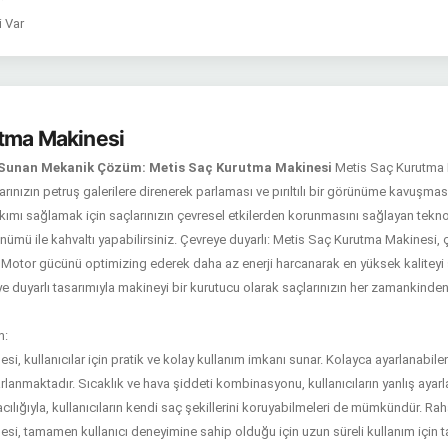
i Var
tma Makinesi
ı Sunan Mekanik Çözüm: Metis Saç Kurutma Makinesi
Metis Saç Kurutma 
ınızın petruş galerilere direnerek parlaması ve pırıltılı bir görünüme kavuşmas
mı sağlamak için saçlarınızın çevresel etkilerden korunmasını sağlayan tekno
nümü ile kahvaltı yapabilirsiniz.
Çevreye duyarlı:
Metis Saç Kurutma Makinesi, çe
. Motor gücünü optimizing ederek daha az enerji harcanarak en yüksek kaliteyi su
ye duyarlı tasarımıyla makineyi bir kurutucu olarak saçlarınızın her zamankinde
m:
, kullanıcılar için pratik ve kolay kullanım imkanı sunar. Kolayca ayarlanabilen
arlanmaktadır. Sıcaklık ve hava şiddeti kombinasyonu, kullanıcıların yanlış ayarl
acılığıyla, kullanıcıların kendi saç şekillerini koruyabilmeleri de mümkündür.
Raha
i, tamamen kullanıcı deneyimine sahip olduğu için uzun süreli kullanım için tas