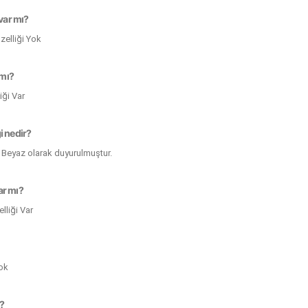
 var mı?
zelliği Yok
 mı?
iği Var
i nedir?
 Beyaz olarak duyurulmuştur.
ar mı?
liği Var
Yok
ı?