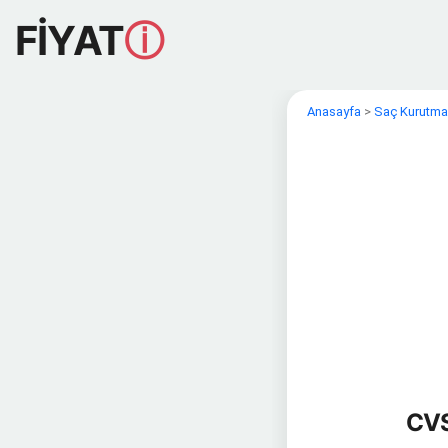
FİYAT
ⓘ
Anasayfa
>
Saç Kurutma
CVS