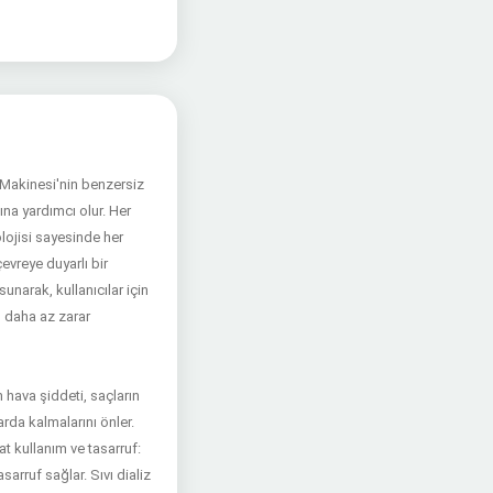
Makinesi'nin benzersiz
ına yardımcı olur. Her
lojisi sayesinde her
vreye duyarlı bir
narak, kullanıcılar için
n daha az zarar
 hava şiddeti, saçların
arda kalmalarını önler.
t kullanım ve tasarruf:
arruf sağlar. Sıvı dializ