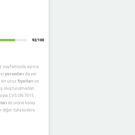
92/100
niz sayfamızda ayrıca
esi
yorumları
da yer
ün en ucuz
fiyatları
ve
ariş oluşturulmadan
tasıyla CVS DN 7015
ları
ile ürüne kolay
r diğer tüketicilere