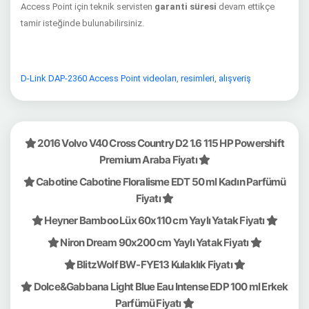
Access Point için teknik servisten
garanti süresi
devam ettikçe
tamir isteğinde bulunabilirsiniz.
D-Link DAP-2360 Access Point videoları
,
resimleri
,
alışveriş
2016 Volvo V40 Cross Country D2 1.6 115 HP Powershift
Premium Araba Fiyatı
Cabotine Cabotine Floralisme EDT 50 ml Kadın Parfümü
Fiyatı
Heyner Bamboo Lüx 60x110 cm Yaylı Yatak Fiyatı
Niron Dream 90x200 cm Yaylı Yatak Fiyatı
BlitzWolf BW-FYE13 Kulaklık Fiyatı
Dolce&Gabbana Light Blue Eau Intense EDP 100 ml Erkek
Parfümü Fiyatı