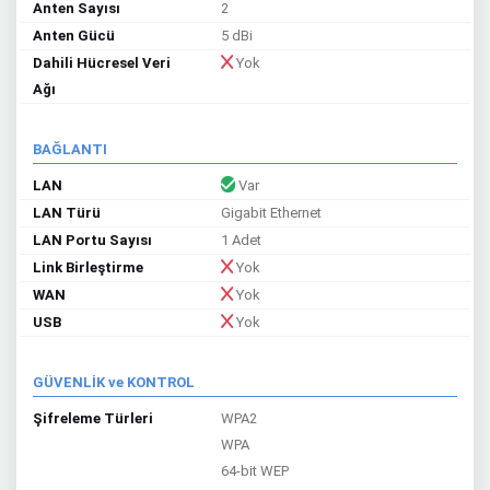
Anten Sayısı
2
Anten Gücü
5 dBi
Dahili Hücresel Veri
Yok
Ağı
BAĞLANTI
LAN
Var
LAN Türü
Gigabit Ethernet
LAN Portu Sayısı
1 Adet
Link Birleştirme
Yok
WAN
Yok
USB
Yok
GÜVENLİK ve KONTROL
Şifreleme Türleri
WPA2
WPA
64-bit WEP