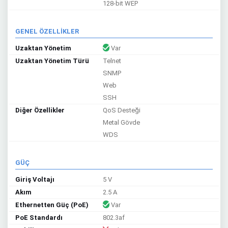
128-bit WEP
GENEL ÖZELLİKLER
Uzaktan Yönetim
Var
Uzaktan Yönetim Türü
Telnet
SNMP
Web
SSH
Diğer Özellikler
QoS Desteği
Metal Gövde
WDS
GÜÇ
Giriş Voltajı
5 V
Akım
2.5 A
Ethernetten Güç (PoE)
Var
PoE Standardı
802.3af