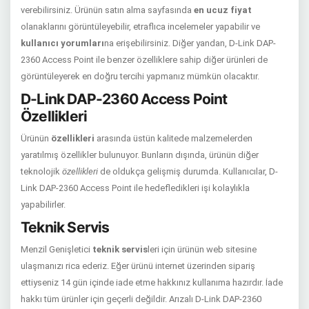
verebilirsiniz. Ürünün satın alma sayfasında
en ucuz fiyat
olanaklarını görüntüleyebilir, etraflıca incelemeler yapabilir ve
kullanıcı yorumları
na erişebilirsiniz. Diğer yandan, D-Link DAP-
2360 Access Point ile benzer özelliklere sahip diğer ürünleri de
görüntüleyerek en doğru tercihi yapmanız mümkün olacaktır.
D-Link DAP-2360 Access Point
Özellikleri
Ürünün
özellikleri
arasında üstün kalitede malzemelerden
yaratılmış özellikler bulunuyor. Bunların dışında, ürünün diğer
teknolojik
özellikleri
de oldukça gelişmiş durumda. Kullanıcılar, D-
Link DAP-2360 Access Point ile hedefledikleri işi kolaylıkla
yapabilirler.
Teknik Servis
Menzil Genişletici
teknik servis
leri için ürünün web sitesine
ulaşmanızı rica ederiz. Eğer ürünü internet üzerinden sipariş
ettiyseniz 14 gün içinde iade etme hakkınız kullanıma hazırdır. İade
hakkı tüm ürünler için geçerli değildir. Arızalı D-Link DAP-2360