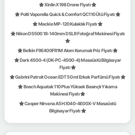
Xinlin X198 Drone Fiyatı
Polti Vaporella Quick & Comfort QC110 Ütü Fiyatı
Mackie MP-120 Kulaklık Fiyatı
Nikon D5500 18-140mm DSLR Fotoğraf Makinesi Fiyatı
Belkin F9E400FR1M Akım Korumalı Priz Fiyatı
Dark 4500-4 (DK-PC-4500-4) Masaüstü Bilgisayar
Fiyatı
Gabrini Patroit Ocean EDT 50 ml Erkek Parfümü Fiyatı
Bosch Aquatak 110 Plus Yüksek Basınçlı Yıkama
Makinesi Fiyatı
Casper Nirvana A5H.1040-4E00X-V Masaüstü
Bilgisayar Fiyatı