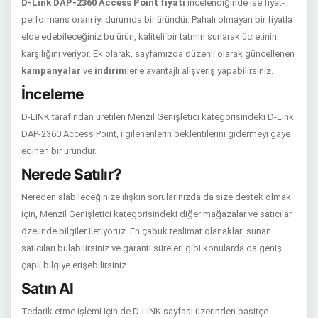
D-Link DAP-2360 Access Point fiyatı
incelendiğinde ise fiyat-
performans oranı iyi durumda bir üründür. Pahalı olmayan bir fiyatla
elde edebileceğiniz bu ürün, kaliteli bir tatmin sunarak ücretinin
karşılığını veriyor. Ek olarak, sayfamızda düzenli olarak güncellenen
kampanyalar
ve
indirim
lerle avantajlı alışveriş yapabilirsiniz.
İnceleme
D-LINK tarafından üretilen Menzil Genişletici kategorisindeki D-Link
DAP-2360 Access Point, ilgilenenlerin beklentilerini gidermeyi gaye
edinen bir üründür.
Nerede Satılır?
Nereden alabileceğinize ilişkin sorularınızda da size destek olmak
için, Menzil Genişletici kategorisindeki diğer mağazalar ve satıcılar
özelinde bilgiler iletiyoruz. En çabuk teslimat olanakları sunan
satıcıları bulabilirsiniz ve garanti süreleri gibi konularda da geniş
çaplı bilgiye erişebilirsiniz.
Satın Al
Tedarik etme işlemi için de D-LINK sayfası üzerinden basitçe