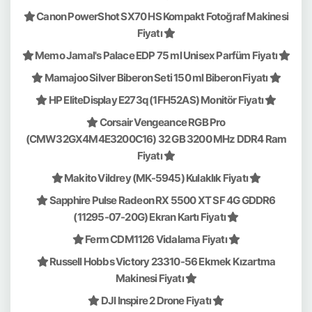
Canon PowerShot SX70 HS Kompakt Fotoğraf Makinesi
Fiyatı
Memo Jamal's Palace EDP 75 ml Unisex Parfüm Fiyatı
Mamajoo Silver Biberon Seti 150 ml Biberon Fiyatı
HP EliteDisplay E273q (1FH52AS) Monitör Fiyatı
Corsair Vengeance RGB Pro
(CMW32GX4M4E3200C16) 32 GB 3200 MHz DDR4 Ram
Fiyatı
Makito Vildrey (MK-5945) Kulaklık Fiyatı
Sapphire Pulse Radeon RX 5500 XT SF 4G GDDR6
(11295-07-20G) Ekran Kartı Fiyatı
Ferm CDM1126 Vidalama Fiyatı
Russell Hobbs Victory 23310-56 Ekmek Kızartma
Makinesi Fiyatı
DJI Inspire 2 Drone Fiyatı