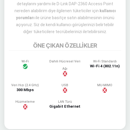
detaylarını yardımı ile D-Link DAP-2360 Access Point
nereden alabilirim diye ilgilenen tüketiciler için
kullanıcı
yorumları
ile ürüne basitçe satın alabilmesinin önünü
açıyoruz. Siz de kendi kullanıcı görüşlerinizi belirtebilir
diğer tüketicilere tecrübelerinizi iletebilirsiniz.
ÖNE ÇIKAN ÖZELLİKLER
Wi-Fi
Dahili Hücresel Veri
Wi-Fi Standardı
Wi-Fi 4 (802.11n)
Ağı
Veri Hızı (2.4 GHz)
USB
MU-MIMO
300 Mbps
Hüzmeleme
LAN Türü
Gigabit Ethernet