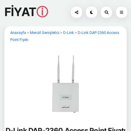
FİYAT
ⓘ
Anasayfa
>
Menzil Genişletici
>
D-Link
>
D-Link DAP-2360 Access
Point Fiyatı
D-Link DAP-2360 Access Point Fiyatı