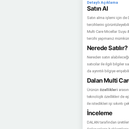
Detaylı Açıklama
Satın Al
Satın alma işlemi için de
tercihlerini görüntüleyebil
Multi Care Micellar Suyu 
tercihi yapmanız mümkün 
Nerede Satılır?
Nereden satın alabileceği
satıcılar ile ilgili bilgil
da ayrıntılı bilgiye erişebil
Dalan Multi Car
Ürünün
özellikleri
arasın
teknolojik
özellikleri
de ep
ile istedikleri işi sıkıntı 
İnceleme
DALAN tarafından üretile