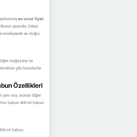
 sayfasında
en ucuz fiyat
z. Bunun yanında, Dalan
de inceleyerek en doğru
 diğer mağazalar ve
 olanakları gibi konularda
bun Özellikleri
 yanı sıra, ürünün diğer
k Sıvı Sabun 400 ml Sabun
 400 ml Sabun,