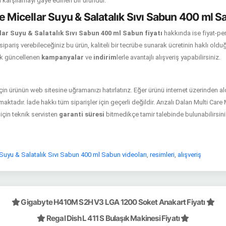
ni karşılamayı gaye edinen bir üründür.
e Micellar Suyu & Salatalık Sıvı Sabun 400 ml S
lar Suyu & Salatalık Sıvı Sabun 400 ml Sabun fiyatı
hakkında ise fiyat-per
sipariş verebileceğiniz bu ürün, kaliteli bir tecrübe sunarak ücretinin haklı olduğ
ak güncellenen
kampanyalar
ve
indirim
lerle avantajlı alışveriş yapabilirsiniz.
 için ürünün web sitesine uğramanızı hatırlatırız. Eğer ürünü internet üzerinden a
ktadır. İade hakkı tüm siparişler için geçerli değildir. Arızalı Dalan Multi Care
için teknik servisten
garanti süresi
bitmedikçe tamir talebinde bulunabilirsini
 Suyu & Salatalık Sıvı Sabun 400 ml Sabun videoları
,
resimleri
,
alışveriş
Gigabyte H410M S2H V3 LGA 1200 Soket Anakart Fiyatı
Regal Dish L 411 S Bulaşık Makinesi Fiyatı