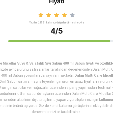
Fiyatı
Yapılan 22551 kullanıcı değerlendirmesine göre
4/5
e Micellar Suyu & Salatalık Sıvı Sabun 400 ml Sabun fiyatı ve özellikl
mizde ayrıca ürünü satın alanlar tarafından değerlendirilen Dalan Multi 
un 400 ml Sabun
yorumları
da yayınlanmaktadır.
Dalan Multi Care Micell
0 ml Sabun satın alma
yı isteyenler için ürün en ucuz
fiyatları
ve ürün
k
Ürün için satıcılar ve mağazalar üzerinden sipariş yapılmadan teslimat v
edürlerini lütfen satıcı detaylarını üzerinden Dalan Multi Care Micellar 
nereden alabilirim diye araştırma yapan ziyaretçilerimiz için
kullanıc
mesinin önünü açıyoruz. Siz de kendi kullanıcı görüşlerinizi ekleyebilir di
deneyimlerinizi aktarabilirsiniz.