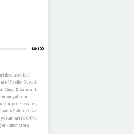
80/100
eri
ile alakalı bilgi
Care Micellar Suyu &
ar Suyu & Salatalık
ampanyaları
nı
e kargo detaylarını,
Suyu & Salatalık Sıvı
ı yorumları
ile ürüne
ğer kullanıcılara