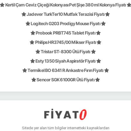
Kertil Çam Ceviz Çiçeği Kolonyası Pet Şişe 380 ml Kolonya Fiyatı
Jadever TurkTer10 Mutfak Terazisi Fiyatı
Logitech G203 Prodigy Mouse Fiyatı
Probook PRBT745 Tablet Fiyatı
Philips HR3745/00 Mikser Fiyatı
Tristar ST-8300 Ütü Fiyatı
Esty 1350 Siyah Aspiratör Fiyatı
Termikel BO 6341 R Ankastre Fırın Fiyatı
Sencor SGK 6100GR Ütü Fiyatı
Sitede yer alan tüm bilgiler internetteki kaynaklardan