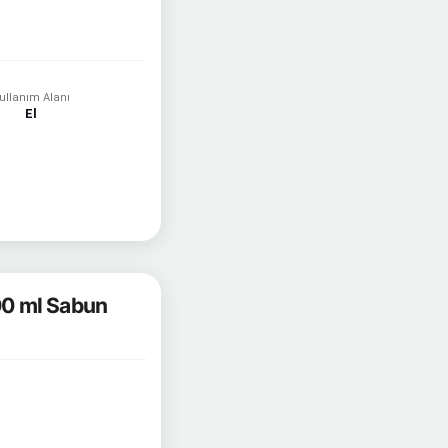
ullanım Alanı
El
400 ml Sabun