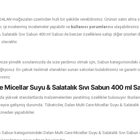
 DALAN mağazaları üzerinden hızlı bir şekilde verebilirsiniz. Ürünün satın alma
ir, iyi incelenmiş incelemeler yapabilir ve
kullanıcı yorumları
na ulaşabilirsini
& Salatalık Sıvı Sabun 400 ml Sabun ile benzer özelliklere sahip diğer ürünleri 
olacaktır.
nize yönelik sorularınızda da size yardımcı olmak için, Sabun kategorisindeki
er sağlıyoruz. En çabuk teslimat olanakları sunan satıcıları bulabilirsiniz ve garanti
irsiniz.
e Micellar Suyu & Salatalık Sıvı Sabun 400 ml Sa
da yüksek standartlarda malzemelerden yaratılmış özellikler bulunuyor. Bunların
eyce gelişmiş durumda. Tüketiciler, Dalan Multi Care Micellar Suyu & Salatalı
çekmeden yapabilirler.
n Sabun kategorisindeki Dalan Multi Care Micellar Suyu & Salatalık Sıvı Sabun