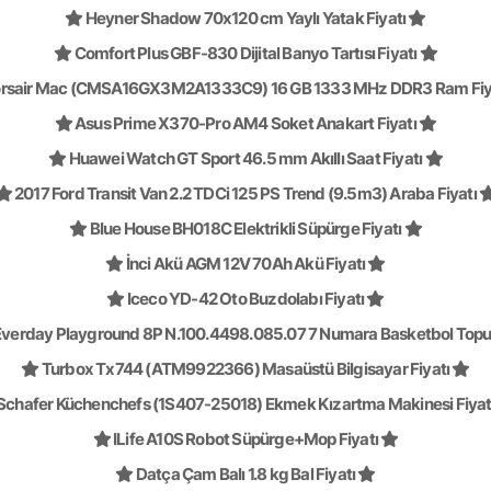
Heyner Shadow 70x120 cm Yaylı Yatak Fiyatı
Comfort Plus GBF-830 Dijital Banyo Tartısı Fiyatı
rsair Mac (CMSA16GX3M2A1333C9) 16 GB 1333 MHz DDR3 Ram Fiy
Asus Prime X370-Pro AM4 Soket Anakart Fiyatı
Huawei Watch GT Sport 46.5 mm Akıllı Saat Fiyatı
2017 Ford Transit Van 2.2 TDCi 125 PS Trend (9.5m3) Araba Fiyatı
Blue House BH018C Elektrikli Süpürge Fiyatı
İnci Akü AGM 12V 70Ah Akü Fiyatı
Iceco YD-42 Oto Buzdolabı Fiyatı
Everday Playground 8P N.100.4498.085.07 7 Numara Basketbol Topu 
Turbox Tx744 (ATM9922366) Masaüstü Bilgisayar Fiyatı
Schafer Küchenchefs (1S407-25018) Ekmek Kızartma Makinesi Fiyat
ILife A10S Robot Süpürge+Mop Fiyatı
Datça Çam Balı 1.8 kg Bal Fiyatı