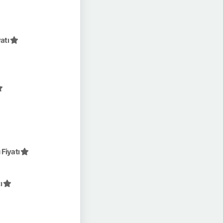
atı
Fiyatı
ı