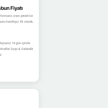
abun Fiyatı
formans oranı yeterli bir
unu kanıtlıyor. Ek olarak,
ldıysanız 14 gün içinde
 Micellar Suyu & Salatalık
z.