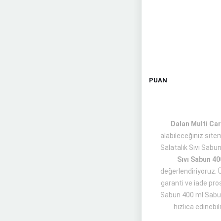
PUAN
Dalan Multi Car
alabileceğiniz site
Salatalık Sıvı Sab
Sıvı Sabun 40
değerlendiriyoruz. 
garanti ve iade pros
Sabun 400 ml Sabun 
hızlıca edinebil