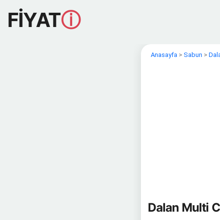
FİYAT
ⓘ
Anasayfa
>
Sabun
>
Dal
Dalan Multi C