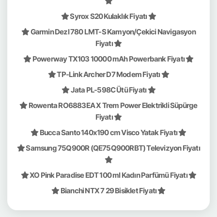
Syrox S20 Kulaklık Fiyatı
Garmin Dezl 780 LMT-S Kamyon/Çekici Navigasyon
Fiyatı
Powerway TX103 10000 mAh Powerbank Fiyatı
TP-Link Archer D7 Modem Fiyatı
Jata PL-598C Ütü Fiyatı
Rowenta RO6883EA X Trem Power Elektrikli Süpürge
Fiyatı
Bucca Santo 140x190 cm Visco Yatak Fiyatı
Samsung 75Q900R (QE75Q900RBT) Televizyon Fiyatı
XO Pink Paradise EDT 100 ml Kadın Parfümü Fiyatı
Bianchi NTX 7 29 Bisiklet Fiyatı