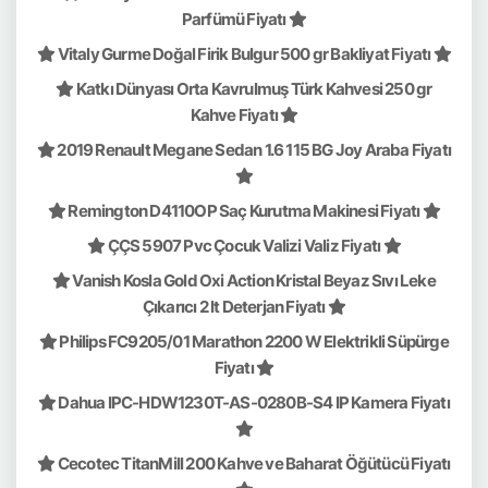
Parfümü Fiyatı
Vitaly Gurme Doğal Firik Bulgur 500 gr Bakliyat Fiyatı
Katkı Dünyası Orta Kavrulmuş Türk Kahvesi 250 gr
Kahve Fiyatı
2019 Renault Megane Sedan 1.6 115 BG Joy Araba Fiyatı
Remington D4110OP Saç Kurutma Makinesi Fiyatı
ÇÇS 5907 Pvc Çocuk Valizi Valiz Fiyatı
Vanish Kosla Gold Oxi Action Kristal Beyaz Sıvı Leke
Çıkarıcı 2 lt Deterjan Fiyatı
Philips FC9205/01 Marathon 2200 W Elektrikli Süpürge
Fiyatı
Dahua IPC-HDW1230T-AS-0280B-S4 IP Kamera Fiyatı
Cecotec TitanMill 200 Kahve ve Baharat Öğütücü Fiyatı