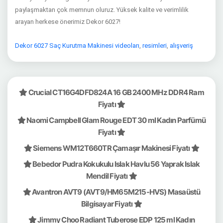
paylaşmaktan çok memnun oluruz. Yüksek kalite ve verimlilik
arayan herkese önerimiz Dekor 6027!
Dekor 6027 Saç Kurutma Makinesi videoları
,
resimleri
,
alışveriş
Crucial CT16G4DFD824A 16 GB 2400 MHz DDR4 Ram
Fiyatı
Naomi Campbell Glam Rouge EDT 30 ml Kadın Parfümü
Fiyatı
Siemens WM12T660TR Çamaşır Makinesi Fiyatı
Bebedor Pudra Kokukulu Islak Havlu 56 Yaprak Islak
Mendil Fiyatı
Avantron AVT9 (AVT9/HM65M215-HVS) Masaüstü
Bilgisayar Fiyatı
Jimmy Choo Radiant Tuberose EDP 125 ml Kadın