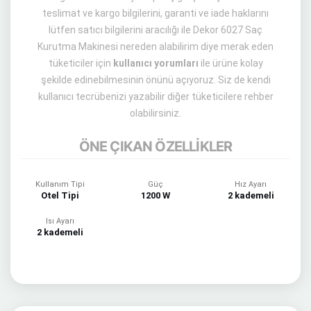
teslimat ve kargo bilgilerini, garanti ve iade haklarını
lütfen satıcı bilgilerini aracılığı ile Dekor 6027 Saç
Kurutma Makinesi nereden alabilirim diye merak eden
tüketiciler için
kullanıcı yorumları
ile ürüne kolay
şekilde edinebilmesinin önünü açıyoruz. Siz de kendi
kullanıcı tecrübenizi yazabilir diğer tüketicilere rehber
olabilirsiniz.
ÖNE ÇIKAN ÖZELLİKLER
Kullanım Tipi
Güç
Hız Ayarı
Otel Tipi
1200 W
2 kademeli
Isı Ayarı
2 kademeli