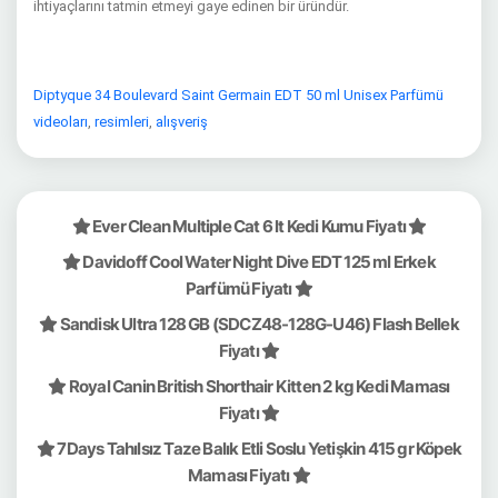
ihtiyaçlarını tatmin etmeyi gaye edinen bir üründür.
Diptyque 34 Boulevard Saint Germain EDT 50 ml Unisex Parfümü
videoları
,
resimleri
,
alışveriş
Ever Clean Multiple Cat 6 lt Kedi Kumu Fiyatı
Davidoff Cool Water Night Dive EDT 125 ml Erkek
Parfümü Fiyatı
Sandisk Ultra 128 GB (SDCZ48-128G-U46) Flash Bellek
Fiyatı
Royal Canin British Shorthair Kitten 2 kg Kedi Maması
Fiyatı
7Days Tahılsız Taze Balık Etli Soslu Yetişkin 415 gr Köpek
Maması Fiyatı