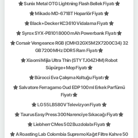
Sunix Metal OTG Lightning Flash Bellek Fiyatı
Mikado MD-671BT Hoparlör Fiyatı
Black+Decker KC3610 Vidalama Fiyatı
Syrox SYX-PB101 8000 mAh Powerbank Fiyatı
Corsair Vengeance RGB (CMH32GX5M2X7200C34) 32
GB 7200 MHz DDR5 Ram Fiyatı
Xiaomi Mijia Ultra Thin (STYTJ04ZHM) Robot
Süpürge+Mop Fiyatı
Bürocci Eva Çalışma Koltuğu Fiyatı
Salvatore Ferragamo Oud EDP 100 ml Erkek Parfümü
Fiyatı
LG 55LB580V Televizyon Fiyatı
Taurus Easy Press 300 Narenciye Sıkacağı Fiyatı
Liebherr CMes 502 Buzdolabı Fiyatı
A Roasting Lab Colombia Supremo Kağıt Filtre Kahve 50