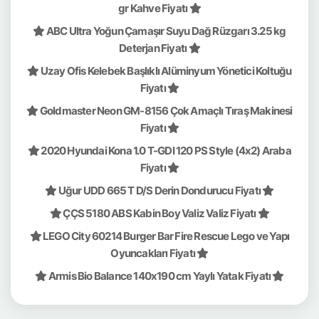
gr Kahve Fiyatı
ABC Ultra Yoğun Çamaşır Suyu Dağ Rüzgarı 3.25 kg
Deterjan Fiyatı
Uzay Ofis Kelebek Başlıklı Alüminyum Yönetici Koltuğu
Fiyatı
Goldmaster Neon GM-8156 Çok Amaçlı Tıraş Makinesi
Fiyatı
2020 Hyundai Kona 1.0 T-GDI 120 PS Style (4x2) Araba
Fiyatı
Uğur UDD 665 T D/S Derin Dondurucu Fiyatı
ÇÇS 5180 ABS Kabin Boy Valiz Valiz Fiyatı
LEGO City 60214 Burger Bar Fire Rescue Lego ve Yapı
Oyuncakları Fiyatı
Armis Bio Balance 140x190 cm Yaylı Yatak Fiyatı