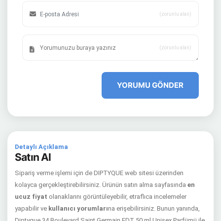
(zorunlu alan)
(zorunlu alan)
YORUMU GÖNDER
Detaylı Açıklama
Satın Al
Sipariş verme işlemi için de DIPTYQUE web sitesi üzerinden
kolayca gerçekleştirebilirsiniz. Ürünün satın alma sayfasında
en
ucuz fiyat
olanaklarını görüntüleyebilir, etraflıca incelemeler
yapabilir ve
kullanıcı yorumları
na erişebilirsiniz. Bunun yanında,
Diptyque 34 Boulevard Saint Germain EDT 50 ml Unisex Parfümü ile