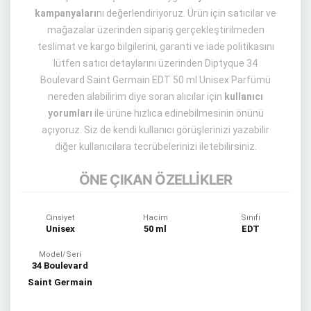
kampanyaları
nı değerlendiriyoruz. Ürün için satıcılar ve
mağazalar üzerinden sipariş gerçekleştirilmeden
teslimat ve kargo bilgilerini, garanti ve iade politikasını
lütfen satıcı detaylarını üzerinden Diptyque 34
Boulevard Saint Germain EDT 50 ml Unisex Parfümü
nereden alabilirim diye soran alıcılar için
kullanıcı
yorumları
ile ürüne hızlıca edinebilmesinin önünü
açıyoruz. Siz de kendi kullanıcı görüşlerinizi yazabilir
diğer kullanıcılara tecrübelerinizi iletebilirsiniz.
ÖNE ÇIKAN ÖZELLİKLER
Cinsiyet
Hacim
Sınıfı
Unisex
50 ml
EDT
Model/Seri
34 Boulevard
Saint Germain