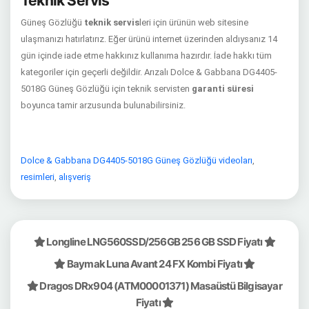
Teknik Servis
Güneş Gözlüğü
teknik servis
leri için ürünün web sitesine
ulaşmanızı hatırlatırız. Eğer ürünü internet üzerinden aldıysanız 14
gün içinde iade etme hakkınız kullanıma hazırdır. İade hakkı tüm
kategoriler için geçerli değildir. Arızalı Dolce & Gabbana DG4405-
5018G Güneş Gözlüğü için teknik servisten
garanti süresi
boyunca tamir arzusunda bulunabilirsiniz.
Dolce & Gabbana DG4405-5018G Güneş Gözlüğü videoları
,
resimleri
,
alışveriş
Longline LNG560SSD/256GB 256 GB SSD Fiyatı
Baymak Luna Avant 24 FX Kombi Fiyatı
Dragos DRx904 (ATM00001371) Masaüstü Bilgisayar
Fiyatı