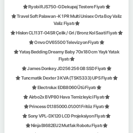
Ryobi RJS750-G Dekupaj Testere Fiyatı
Travel Soft Palawan -K 1 PR Multi Unisex Orta Boy Valiz
Valiz Fiyatı
Hislon CL113T-04SR Çelik / Gri / Bronz Kol Saati Fiyatı
Onvo OV65500 Televizyon Fiyatı
Yataş Bedding Dreamy Baby 70x180 cm Yaylı Yatak
Fiyatı
James Donkey JD256 256 GB SSD Fiyatı
Tuncmatik Dexter 3 KVA (TSK5333) UPS Fiyatı
Electrolux EDB8060 Ütü Fiyatı
Airbo2x BVP80 Hava Temizleyici Fiyatı
Princess 01.185000.01.001 Fritöz Fiyatı
Sony VPL-DX120 LCD Projeksiyon Fiyatı
Ninja Bl682EU2 Mutfak Robotu Fiyatı