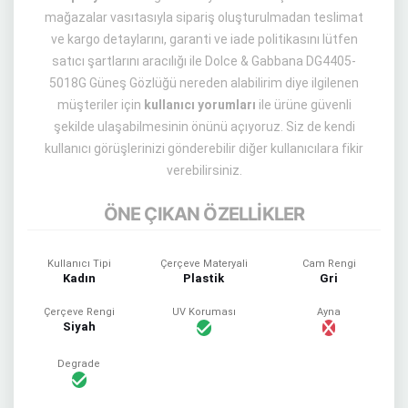
mağazalar vasıtasıyla sipariş oluşturulmadan teslimat
ve kargo detaylarını, garanti ve iade politikasını lütfen
satıcı şartlarını aracılığı ile Dolce & Gabbana DG4405-
5018G Güneş Gözlüğü nereden alabilirim diye ilgilenen
müşteriler için
kullanıcı yorumları
ile ürüne güvenli
şekilde ulaşabilmesinin önünü açıyoruz. Siz de kendi
kullanıcı görüşlerinizi gönderebilir diğer kullanıcılara fikir
verebilirsiniz.
ÖNE ÇIKAN ÖZELLİKLER
Kullanıcı Tipi
Çerçeve Materyali
Cam Rengi
Kadın
Plastik
Gri
Çerçeve Rengi
UV Koruması
Ayna
Siyah
Degrade