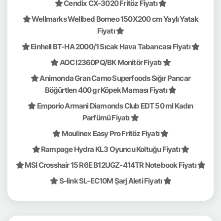
Cendix CX-3020 Fritöz Fiyatı
Wellmarks Wellbed Borneo 150X200 cm Yaylı Yatak
Fiyatı
Einhell BT-HA 2000/1 Sıcak Hava Tabancası Fiyatı
AOC I2360PQ/BK Monitör Fiyatı
Animonda Gran Carno Superfoods Sığır Pancar
Böğürtlen 400 gr Köpek Maması Fiyatı
Emporio Armani Diamonds Club EDT 50 ml Kadın
Parfümü Fiyatı
Moulinex Easy Pro Fritöz Fiyatı
Rampage Hydra KL3 Oyuncu Koltuğu Fiyatı
MSI Crosshair 15 R6E B12UGZ-414TR Notebook Fiyatı
S-link SL-EC10M Şarj Aleti Fiyatı