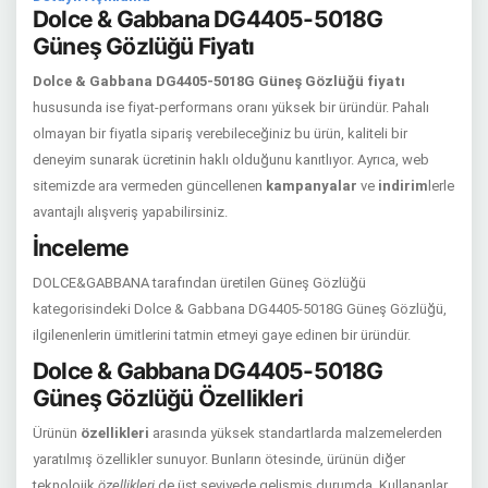
Dolce & Gabbana DG4405-5018G
Güneş Gözlüğü Fiyatı
Dolce & Gabbana DG4405-5018G Güneş Gözlüğü fiyatı
hususunda ise fiyat-performans oranı yüksek bir üründür. Pahalı
olmayan bir fiyatla sipariş verebileceğiniz bu ürün, kaliteli bir
deneyim sunarak ücretinin haklı olduğunu kanıtlıyor. Ayrıca, web
sitemizde ara vermeden güncellenen
kampanyalar
ve
indirim
lerle
avantajlı alışveriş yapabilirsiniz.
İnceleme
DOLCE&GABBANA tarafından üretilen Güneş Gözlüğü
kategorisindeki Dolce & Gabbana DG4405-5018G Güneş Gözlüğü,
ilgilenenlerin ümitlerini tatmin etmeyi gaye edinen bir üründür.
Dolce & Gabbana DG4405-5018G
Güneş Gözlüğü Özellikleri
Ürünün
özellikleri
arasında yüksek standartlarda malzemelerden
yaratılmış özellikler sunuyor. Bunların ötesinde, ürünün diğer
teknolojik
özellikleri
de üst seviyede gelişmiş durumda. Kullananlar,