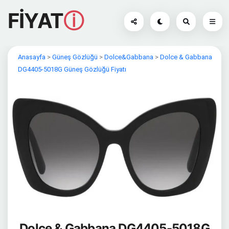
FİYAT
ⓘ
Anasayfa
>
Güneş Gözlüğü
>
Dolce&Gabbana
>
Dolce & Gabbana
DG4405-5018G Güneş Gözlüğü Fiyatı
Dolce & Gabbana DG4405-5018G