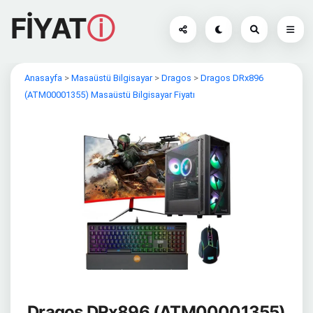
FİYAT
ⓘ
Anasayfa
>
Masaüstü Bilgisayar
>
Dragos
>
Dragos DRx896
(ATM00001355) Masaüstü Bilgisayar Fiyatı
Dragos DRx896 (ATM00001355)