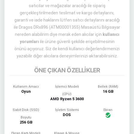
satıcılar ve mağazalar aracılığı ile sipariş
gerçekleştirilmeden teslimat ve kargo detaylarını,
garanti ve iade haklarını lütfen satıcı detaylarını aracılığı
ile Dragos DRx896 (ATM00001355) Masaüstü Bilgisayar
nereden alabilirim diye merak eden alıcılar için
kullanıcı
yorumları
ile ürüne güvenli şekilde erişebilmesinin
önünü açıyoruz. Siz de kendi kullanıcı değerlendirmenizi
yazabilir diğer alıcılara deneyimlerinizi aktarabilirsiniz.
ÖNE ÇIKAN ÖZELLİKLER
Kullanım Amacı
İşlemci Modeli
Bellek (RAM)
Oyun
16 GB
(CPU)
AMD Ryzen 5 3600
Sabit Disk (SSD)
İşletim Sistemi
Ekran
DOS
Boyutu
256 GB
Ekran Kartı Modeli
Klavye & Mouse