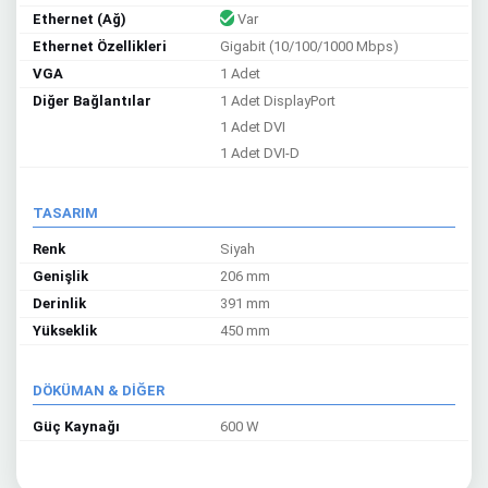
Ethernet (Ağ)
Var
Ethernet Özellikleri
Gigabit (10/100/1000 Mbps)
VGA
1 Adet
Diğer Bağlantılar
1 Adet DisplayPort
1 Adet DVI
1 Adet DVI-D
TASARIM
Renk
Siyah
Genişlik
206 mm
Derinlik
391 mm
Yükseklik
450 mm
DÖKÜMAN & DİĞER
Güç Kaynağı
600 W