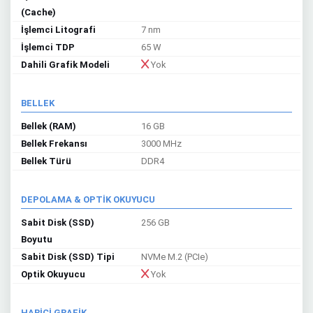
(Cache)
İşlemci Litografi
7 nm
İşlemci TDP
65 W
Dahili Grafik Modeli
Yok
BELLEK
Bellek (RAM)
16 GB
Bellek Frekansı
3000 MHz
Bellek Türü
DDR4
DEPOLAMA & OPTİK OKUYUCU
Sabit Disk (SSD)
256 GB
Boyutu
Sabit Disk (SSD) Tipi
NVMe M.2 (PCIe)
Optik Okuyucu
Yok
HARİCİ GRAFİK