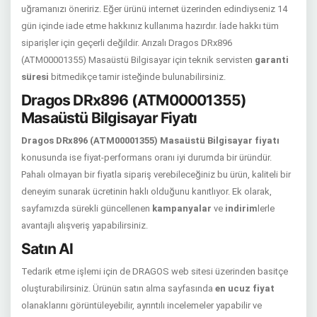
uğramanızı öneririz. Eğer ürünü internet üzerinden edindiyseniz 14
gün içinde iade etme hakkınız kullanıma hazırdır. İade hakkı tüm
siparişler için geçerli değildir. Arızalı Dragos DRx896
(ATM00001355) Masaüstü Bilgisayar için teknik servisten
garanti
süresi
bitmedikçe tamir isteğinde bulunabilirsiniz.
Dragos DRx896 (ATM00001355)
Masaüstü Bilgisayar Fiyatı
Dragos DRx896 (ATM00001355) Masaüstü Bilgisayar fiyatı
konusunda ise fiyat-performans oranı iyi durumda bir üründür.
Pahalı olmayan bir fiyatla sipariş verebileceğiniz bu ürün, kaliteli bir
deneyim sunarak ücretinin haklı olduğunu kanıtlıyor. Ek olarak,
sayfamızda sürekli güncellenen
kampanyalar
ve
indirim
lerle
avantajlı alışveriş yapabilirsiniz.
Satın Al
Tedarik etme işlemi için de DRAGOS web sitesi üzerinden basitçe
oluşturabilirsiniz. Ürünün satın alma sayfasında
en ucuz fiyat
olanaklarını görüntüleyebilir, ayrıntılı incelemeler yapabilir ve