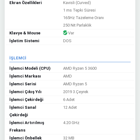
Ekran Özellikleri
Kavisli (Curved)
1 ms Tepki Süresi
165Hz Tazeleme Oranı
250 Nit Parlaklık
Klavye & Mouse
Var
İşletim Sistemi
DOS
İŞLEMCİ
İşlemci Modeli (CPU)
AMD Ryzen 5 3600
İşlemci Markası
AMD
İşlemci Serisi
AMD Ryzen 5
İşlemci Çıkış Yılı
2019 3.Çeyrek
İşlemci Çekirdeği
6 Adet
İşlemci Sanal
12 Adet
Çekirdeği
İşlemci Artırılmış
4.20 GHz
Frekans
İşlemci Önbellek
32 MB