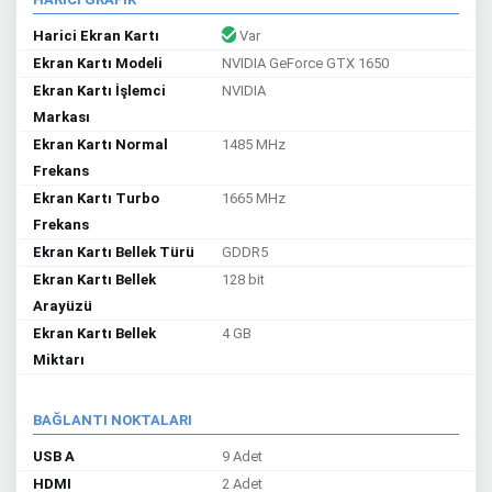
Harici Ekran Kartı
Var
Ekran Kartı Modeli
NVIDIA GeForce GTX 1650
Ekran Kartı İşlemci
NVIDIA
Markası
Ekran Kartı Normal
1485 MHz
Frekans
Ekran Kartı Turbo
1665 MHz
Frekans
Ekran Kartı Bellek Türü
GDDR5
Ekran Kartı Bellek
128 bit
Arayüzü
Ekran Kartı Bellek
4 GB
Miktarı
BAĞLANTI NOKTALARI
USB A
9 Adet
HDMI
2 Adet