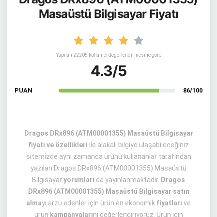
Masaüstü Bilgisayar Fiyatı
Yapılan 22205 kullanıcı değerlendirmesine göre
4.3/5
PUAN
86/100
Dragos DRx896 (ATM00001355) Masaüstü Bilgisayar
fiyatı ve özellikleri
ile alakalı bilgiye ulaşabileceğiniz
sitemizde aynı zamanda ürünü kullananlar tarafından
yazılan Dragos DRx896 (ATM00001355) Masaüstü
Bilgisayar
yorumları
da yayınlanmaktadır.
Dragos
DRx896 (ATM00001355) Masaüstü Bilgisayar satın
alma
yı arzu edenler için ürün en ekonomik
fiyatları
ve
ürün
kampanyaları
nı değerlendiriyoruz. Ürün için