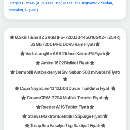
Dragos DRx896 (ATM00001355) Masaüstü Bilgisayar videoları
,
resimleri
,
alışveriş
G.Skill Trident Z5 RGB (F5-7200J3445G16GX2-TZ5RK)
32 GB 7200 MHz DDR5 Ram Fiyatı
Varta Longlife AAA 2'li İnce Kalem Pil Fiyatı
Arnica 1602 Bisiklet Fiyatı
Dermokil Antibakteriyel Sıvı Sabun 500 ml Sabun Fiyatı
Copa Naya Line 12 12.000 Duvar Tipi Klima Fiyatı
Crown CRW-7204 Mutfak Terazisi Fiyatı
Reeder A11S Tablet Fiyatı
Stilevs Maxtron Elektrikli Süpürge Fiyatı
Turap Sıra Fasulye 1 kg Bakliyat Fiyatı