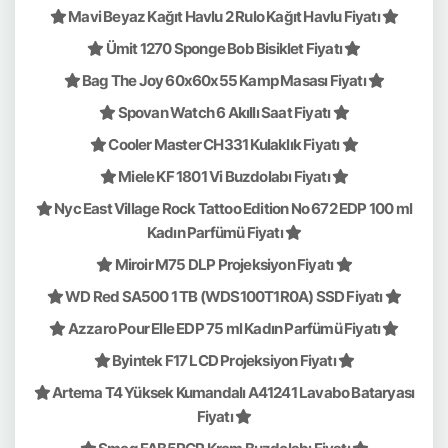
Mavi Beyaz Kağıt Havlu 2 Rulo Kağıt Havlu Fiyatı
Ümit 1270 Sponge Bob Bisiklet Fiyatı
Bag The Joy 60x60x55 Kamp Masası Fiyatı
Spovan Watch 6 Akıllı Saat Fiyatı
Cooler Master CH331 Kulaklık Fiyatı
Miele KF 1801 Vi Buzdolabı Fiyatı
Nyc East Village Rock Tattoo Edition No 672 EDP 100 ml
Kadın Parfümü Fiyatı
Miroir M75 DLP Projeksiyon Fiyatı
WD Red SA500 1 TB (WDS100T1R0A) SSD Fiyatı
Azzaro Pour Elle EDP 75 ml Kadın Parfümü Fiyatı
Byintek F17 LCD Projeksiyon Fiyatı
Artema T4 Yüksek Kumandalı A41241 Lavabo Bataryası
Fiyatı