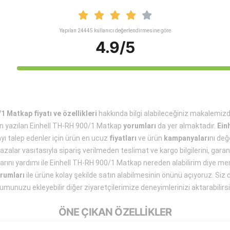
Yapılan 24445 kullanıcı değerlendirmesine göre
4.9/5
1 Matkap fiyatı ve özellikleri
hakkında bilgi alabileceğiniz makalemizd
an yazılan Einhell TH-RH 900/1 Matkap
yorumları
da yer almaktadır.
Ein
a
yı talep edenler için ürün en ucuz
fiyatları
ve ürün
kampanyaları
nı değ
azalar vasıtasıyla sipariş verilmeden teslimat ve kargo bilgilerini, garant
larını yardımı ile Einhell TH-RH 900/1 Matkap nereden alabilirim diye m
orumları
ile ürüne kolay şekilde satın alabilmesinin önünü açıyoruz. Siz d
umunuzu ekleyebilir diğer ziyaretçilerimize deneyimlerinizi aktarabilirsi
ÖNE ÇIKAN ÖZELLİKLER