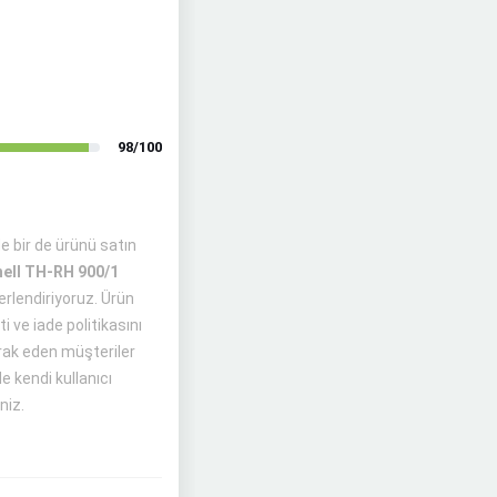
98/100
e bir de ürünü satın
hell TH-RH 900/1
erlendiriyoruz. Ürün
i ve iade politikasını
erak eden müşteriler
e kendi kullanıcı
niz.