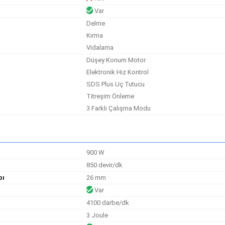
Var
Delme
Kırma
Vidalama
Düşey Konum Motor
Elektronik Hız Kontrol
SDS Plus Uç Tutucu
Titreşim Önleme
3 Farklı Çalışma Modu
900 W
850 devir/dk
pı
26 mm
Var
4100 darbe/dk
3 Joule