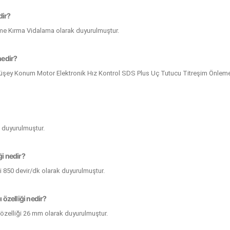
dir?
lme Kırma Vidalama olarak duyurulmuştur.
nedir?
i Düşey Konum Motor Elektronik Hız Kontrol SDS Plus Uç Tutucu Titreşim Önlem
 duyurulmuştur.
ği nedir?
ği 850 devir/dk olarak duyurulmuştur.
özelliği nedir?
zelliği 26 mm olarak duyurulmuştur.