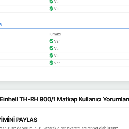
Var
Var
R
Kırmızı
Var
Var
Var
Var
Einhell TH-RH 900/1 Matkap Kullanıcı Yorumlar
İMİNİ PAYLAŞ
sanız, siz de yorumunuzu yazarak diğer ziyaretçilere rehber olabilirsiniz.