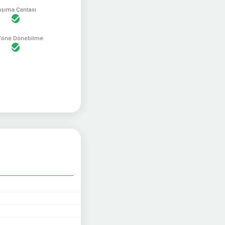
aşıma Çantası
 Yöne Dönebilme