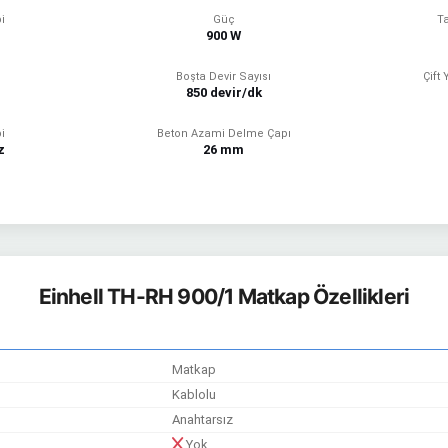
i
Güç
T
900 W
Boşta Devir Sayısı
Çift
850 devir/dk
i
Beton Azami Delme Çapı
z
26 mm
Einhell TH-RH 900/1 Matkap Özellikleri
Matkap
Kablolu
Anahtarsız
Yok