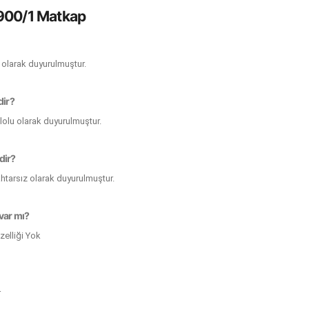
900/1 Matkap
 olarak duyurulmuştur.
dir?
blolu olarak duyurulmuştur.
dir?
htarsız olarak duyurulmuştur.
var mı?
elliği Yok
r