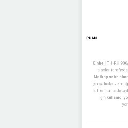
PUAN
Einhell TH-RH 900/
alanlar tarafınd
Matkap satın alm
için satıcılar ve mağ
lütfen satıcı detay
için
kullanıcı y
yor