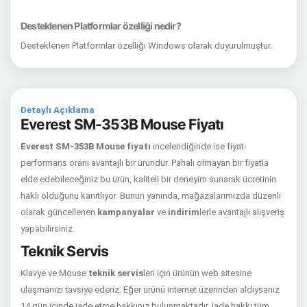
Desteklenen Platformlar özelliği nedir?
Desteklenen Platformlar özelliği Windows olarak duyurulmuştur.
Detaylı Açıklama
Everest SM-353B Mouse Fiyatı
Everest SM-353B Mouse fiyatı
incelendiğinde ise fiyat-
performans oranı avantajlı bir üründür. Pahalı olmayan bir fiyatla
elde edebileceğiniz bu ürün, kaliteli bir deneyim sunarak ücretinin
haklı olduğunu kanıtlıyor. Bunun yanında, mağazalarımızda düzenli
olarak güncellenen
kampanyalar
ve
indirim
lerle avantajlı alışveriş
yapabilirsiniz.
Teknik Servis
Klavye ve Mouse
teknik servis
leri için ürünün web sitesine
ulaşmanızı tavsiye ederiz. Eğer ürünü internet üzerinden aldıysanız
14 gün içinde iade etme hakkınız bulunmaktadır. İade hakkı tüm