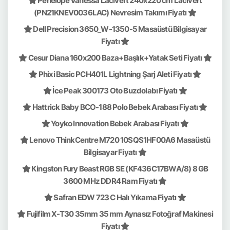
Penelope Vanessa Lacivert 240x220 cm Lacivert
(PN21KNEV0036LAC) Nevresim Takımı Fiyatı
Dell Precision 3650_W-1350-5 Masaüstü Bilgisayar
Fiyatı
Cesur Diana 160x200 Baza+Başlık+Yatak Seti Fiyatı
Phixi Basic PCH401L Lightning Şarj Aleti Fiyatı
İce Peak 300173 Oto Buzdolabı Fiyatı
Hattrick Baby BCO-188 Polo Bebek Arabası Fiyatı
Yoyko Innovation Bebek Arabası Fiyatı
Lenovo ThinkCentre M720 10SQS1HF00A6 Masaüstü
Bilgisayar Fiyatı
Kingston Fury Beast RGB SE (KF436C17BWA/8) 8 GB
3600 MHz DDR4 Ram Fiyatı
Safran EDW 723 C Halı Yıkama Fiyatı
Fujifilm X-T30 35mm 35 mm Aynasız Fotoğraf Makinesi
Fiyatı