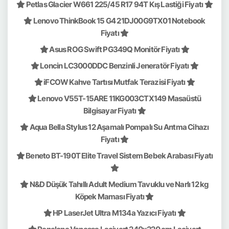
Petlas Glacier W661 225/45 R17 94T Kış Lastiği Fiyatı
Lenovo ThinkBook 15 G4 21DJ00G9TX01 Notebook
Fiyatı
Asus ROG Swift PG349Q Monitör Fiyatı
Loncin LC3000DDC Benzinli Jeneratör Fiyatı
iFCOW Kahve Tartısı Mutfak Terazisi Fiyatı
Lenovo V55T-15ARE 11KG003CTX149 Masaüstü
Bilgisayar Fiyatı
Aqua Bella Stylus 12 Aşamalı Pompalı Su Arıtma Cihazı
Fiyatı
Beneto BT-190T Elite Travel Sistem Bebek Arabası Fiyatı
N&D Düşük Tahıllı Adult Medium Tavuklu ve Narlı 12 kg
Köpek Maması Fiyatı
HP LaserJet Ultra M134a Yazıcı Fiyatı