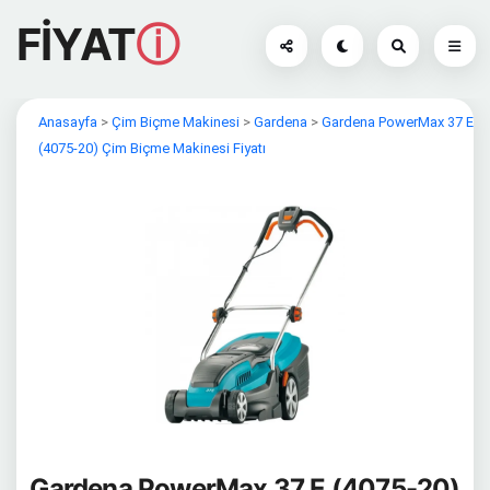
FİYAT
ⓘ
Anasayfa
>
Çim Biçme Makinesi
>
Gardena
>
Gardena PowerMax 37 E
(4075-20) Çim Biçme Makinesi Fiyatı
Gardena PowerMax 37 E (4075-20)