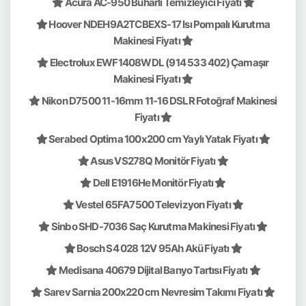
Acura AC-950 Buharlı Temizleyici Fiyatı
Hoover NDEH9A2TCBEXS-17 Isı Pompalı Kurutma
Makinesi Fiyatı
Electrolux EWF1408WDL (914 533 402) Çamaşır
Makinesi Fiyatı
Nikon D7500 11-16mm 11-16 DSLR Fotoğraf Makinesi
Fiyatı
Serabed Optima 100x200 cm Yaylı Yatak Fiyatı
Asus VS278Q Monitör Fiyatı
Dell E1916He Monitör Fiyatı
Vestel 65FA7500 Televizyon Fiyatı
Sinbo SHD-7036 Saç Kurutma Makinesi Fiyatı
Bosch S4 028 12V 95Ah Akü Fiyatı
Medisana 40679 Dijital Banyo Tartısı Fiyatı
Sarev Sarnia 200x220 cm Nevresim Takımı Fiyatı