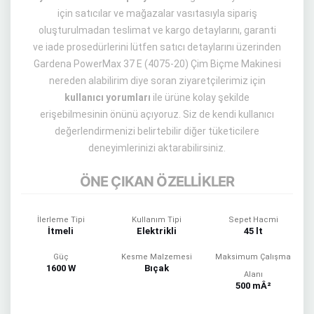
için satıcılar ve mağazalar vasıtasıyla sipariş
oluşturulmadan teslimat ve kargo detaylarını, garanti
ve iade prosedürlerini lütfen satıcı detaylarını üzerinden
Gardena PowerMax 37 E (4075-20) Çim Biçme Makinesi
nereden alabilirim diye soran ziyaretçilerimiz için
kullanıcı yorumları
ile ürüne kolay şekilde
erişebilmesinin önünü açıyoruz. Siz de kendi kullanıcı
değerlendirmenizi belirtebilir diğer tüketicilere
deneyimlerinizi aktarabilirsiniz.
ÖNE ÇIKAN ÖZELLİKLER
İlerleme Tipi
Kullanım Tipi
Sepet Hacmi
İtmeli
Elektrikli
45 lt
Güç
Kesme Malzemesi
Maksimum Çalışma
1600 W
Bıçak
Alanı
500 mÂ²