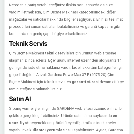
Nereden sipariş verebileceğinize ilişkin sorularınızda da size
yardım iletmek için, Çim Biçme Makinesi kategorisindeki diğer
mağazalar ve satıcılar hakkında bilgiler sağlıyoruz. En hızlı teslimat
prosedürleri sunan satıcıları bulabilirsiniz ve garanti kapsamı gibi
konularda da geniş çaplı bilgiye erişebilirsiniz.
Teknik Servis
Çim Biçme Makinesi
teknik servis
leri için ürünün web sitesine
ulaşmanızı rica ederiz. Eğer ürünü internet üzerinden aldıysanız 14
gün içinde iade etme hakkınız vardır. İade hakkı tüm kategoriler için
geçerli değildir. Arızalı Gardena PowerMax 37 E (4075-20) Çim
Biçme Makinesi için teknik servisten
garanti süresi
devam ettikçe
tamir isteğinde bulunabilirsiniz.
Satın Al
Sipariş verme işlemi için de GARDENA web sitesi üzerinden hızlı bir
şekilde gerçekleştirebilirsiniz. Ürünün satın alma sayfasında
en
ucuz fiyat
seçeneklerini görüntüleyebilir, etraflıca incelemeler
yapabilir ve
kullanıcı yorumları
na ulaşabilirsiniz. Ayrıca, Gardena