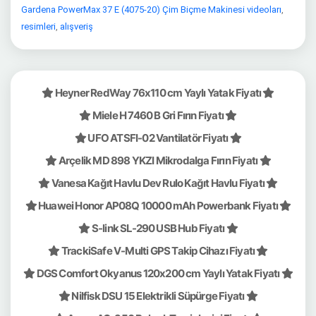
Gardena PowerMax 37 E (4075-20) Çim Biçme Makinesi videoları
,
resimleri
,
alışveriş
Heyner RedWay 76x110 cm Yaylı Yatak Fiyatı
Miele H 7460 B Gri Fırın Fiyatı
UFO ATSFI-02 Vantilatör Fiyatı
Arçelik MD 898 YKZI Mikrodalga Fırın Fiyatı
Vanesa Kağıt Havlu Dev Rulo Kağıt Havlu Fiyatı
Huawei Honor AP08Q 10000 mAh Powerbank Fiyatı
S-link SL-290 USB Hub Fiyatı
TrackiSafe V-Multi GPS Takip Cihazı Fiyatı
DGS Comfort Okyanus 120x200 cm Yaylı Yatak Fiyatı
Nilfisk DSU 15 Elektrikli Süpürge Fiyatı