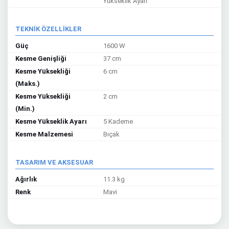
Yükseklik Ayarı
TEKNİK ÖZELLİKLER
Güç
1600 W
Kesme Genişliği
37 cm
Kesme Yüksekliği
6 cm
(Maks.)
Kesme Yüksekliği
2 cm
(Min.)
Kesme Yükseklik Ayarı
5 Kademe
Kesme Malzemesi
Bıçak
TASARIM VE AKSESUAR
Ağırlık
11.3 kg
Renk
Mavi