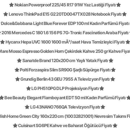
Nokian Powerproof 225/45 R17 91W Yaz Lastiği Fiyatı
Lenovo ThinkPad E15 G2 20TD0047TX028 Notebook Fiyatı
Dolce&Gabbana Light Blue Forever EDP 100 ml Kadın Parfümü Fiyatı
2016 Mercedes C 180 1.6 156 PS 7G-Tronic Fascination Araba Fiyatı
Hycanx Hepa UVC 1600 1600 mÂ³/saat Hava Temizleyici Fiyatı
are Mosso Espresso Golden Horn Çekirdek Kahve 250 gr Kahve Fiya
Sanatde Brand 120x200 cm Yaylı Yatak Fiyatı
Polti Forzaspira Slim SR90G Şarjlı Süpürge Fiyatı
Grundig Berlin 43 GEU 7955 A Televizyon Fiyatı
LG PH510PG DLP Projeksiyon Fiyatı
Bee Beauty Elegant Flamboyant EDT 50 ml Kadın Parfümü Fiyatı
LG 43NANO766QA Televizyon Fiyatı
lish Home Green City 160x220 cm (10032821001) Nevresim Takımı Fi
Cuisinart SG6PE Kahve ve Baharat Öğütücü Fiyatı