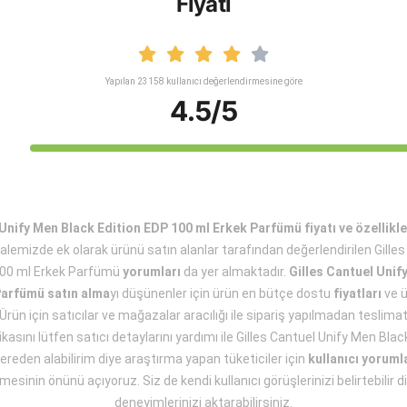
Fiyatı
Yapılan 23158 kullanıcı değerlendirmesine göre
4.5/5
 Unify Men Black Edition EDP 100 ml Erkek Parfümü fiyatı ve özellikle
alemizde ek olarak ürünü satın alanlar tarafından değerlendirilen Gille
100 ml Erkek Parfümü
yorumları
da yer almaktadır.
Gilles Cantuel Unif
Parfümü satın alma
yı düşünenler için ürün en bütçe dostu
fiyatları
ve 
Ürün için satıcılar ve mağazalar aracılığı ile sipariş yapılmadan teslimat v
tikasını lütfen satıcı detaylarını yardımı ile Gilles Cantuel Unify Men Bla
reden alabilirim diye araştırma yapan tüketiciler için
kullanıcı yoruml
mesinin önünü açıyoruz. Siz de kendi kullanıcı görüşlerinizi belirtebilir di
deneyimlerinizi aktarabilirsiniz.