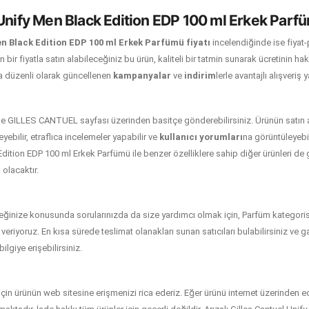
Unify Men Black Edition EDP 100 ml Erkek Parfü
en Black Edition EDP 100 ml Erkek Parfümü fiyatı
incelendiğinde ise fiyat
 bir fiyatla satın alabileceğiniz bu ürün, kaliteli bir tatmin sunarak ücretinin hak
 düzenli olarak güncellenen
kampanyalar
ve
indirim
lerle avantajlı alışveriş 
 de GILLES CANTUEL sayfası üzerinden basitçe gönderebilirsiniz. Ürünün satın
eyebilir, etraflıca incelemeler yapabilir ve
kullanıcı yorumları
na görüntüleyebili
dition EDP 100 ml Erkek Parfümü ile benzer özelliklere sahip diğer ürünleri de
olacaktır.
eğinize konusunda sorularınızda da size yardımcı olmak için, Parfüm kategori
giler veriyoruz. En kısa sürede teslimat olanakları sunan satıcıları bulabilirsiniz ve
ilgiye erişebilirsiniz.
i için ürünün web sitesine erişmenizi rica ederiz. Eğer ürünü internet üzerinden 