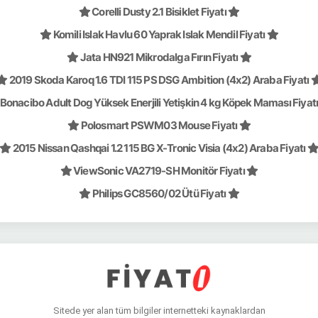
Corelli Dusty 2.1 Bisiklet Fiyatı
Komili Islak Havlu 60 Yaprak Islak Mendil Fiyatı
Jata HN921 Mikrodalga Fırın Fiyatı
2019 Skoda Karoq 1.6 TDI 115 PS DSG Ambition (4x2) Araba Fiyatı
Bonacibo Adult Dog Yüksek Enerjili Yetişkin 4 kg Köpek Maması Fiyat
Polosmart PSWM03 Mouse Fiyatı
2015 Nissan Qashqai 1.2 115 BG X-Tronic Visia (4x2) Araba Fiyatı
ViewSonic VA2719-SH Monitör Fiyatı
Philips GC8560/02 Ütü Fiyatı
Sitede yer alan tüm bilgiler internetteki kaynaklardan