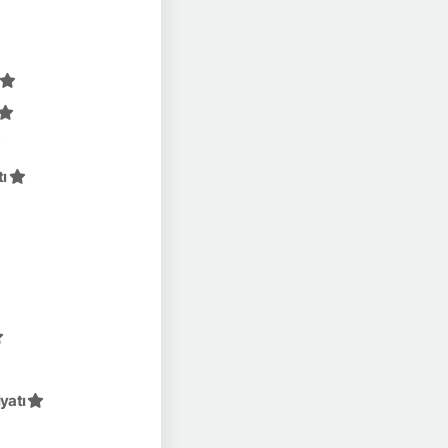
tı
yatı