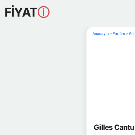
FİYAT
ⓘ
Anasayfa
>
Parfüm
>
Gil
Gilles Cant