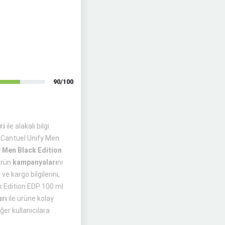
90/100
ri
ile alakalı bilgi
s Cantuel Unify Men
y Men Black Edition
ürün
kampanyaları
nı
e kargo bilgilerini,
ck Edition EDP 100 ml
arı
ile ürüne kolay
ğer kullanıcılara