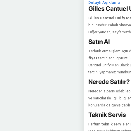
Detaylı Açıklama
Gilles Cantuel 
Gilles Cantuel Unify M
bir üründür. Pahalı olmayan
Diğer yandan, sayfamızda
Satın Al
Tedarik etme işlemi için
fiyat
tercihlerini görüntül
Cantuel Unify Men Black E
tercihi yapmanız mümkün 
Nerede Satılır?
Nereden sipariş edebilec
ve satıcılar ile ilgili bil
konularda da geniş çaplı b
Teknik Servis
Parfüm
teknik servis
ler