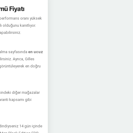
mü Fiyatı
-performans oranı yüksek
lı olduğunu kanıtlıyor.
yapabilirsiniz.
 alma sayfasında
en ucuz
rsiniz. Ayrıca, Gilles
 görüntüleyerek en doğru
sindeki diğer mağazalar
 garanti kapsamı gibi
edindiyseniz 14 gün içinde