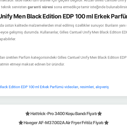
ktadır. İade hakkı tüm ürünler için geçerli değildir. Arızalı Gilles Cantuel Uni
 teknik servisten
garanti süresi
sona ermedikçe tamir isteğinde bulunabilirsin
Unify Men Black Edition EDP 100 ml Erkek Parfü
da üstün kalitede malzemelerden imal edilmiş özellikler sunuyor. Bunların yanı 
eyce gelişmiş durumda. Kullananlar, Gilles Cantuel Unify Men Black Edition E
apabilirler.
n üretilen Parfüm kategorisindeki Gilles Cantuel Unify Men Black Edition EDP
nı tatmin etmeyi maksat edinen bir üründür.
Black Edition EDP 100 ml Erkek Parfümü videoları
,
resimleri
,
alışveriş
Hattrick-Pro 3400 Koşu Bandı Fiyatı
Haeger AF-M37.002A Air Fryer Fritöz Fiyatı