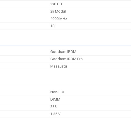
2x8 GB
2li Modül
4000 MHz
18
Goodram IRDM
Goodram IRDM Pro
Masaüstü
Non-ECC
DIMM
288
1.35 V