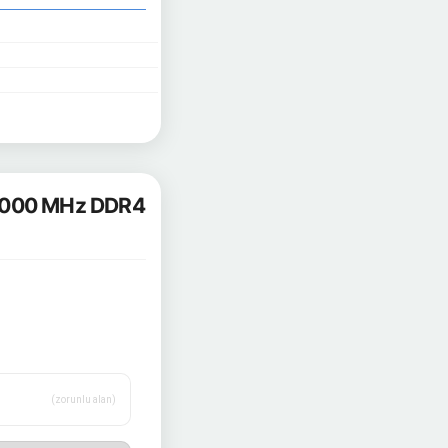
4000 MHz DDR4
(zorunlu alan)