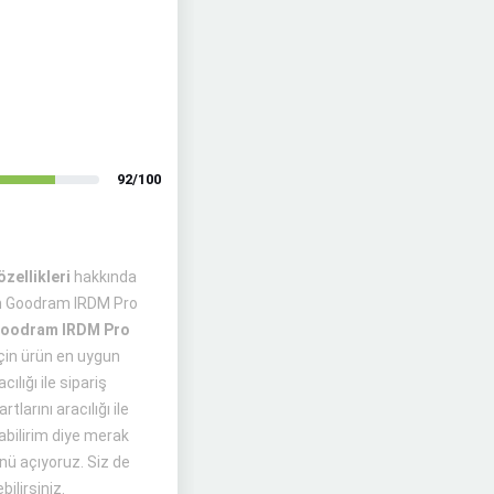
92/100
ellikleri
hakkında
an Goodram IRDM Pro
oodram IRDM Pro
için ürün en uygun
ılığı ile sipariş
tlarını aracılığı ile
ilirim diye merak
nü açıyoruz. Siz de
bilirsiniz.