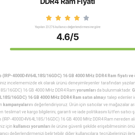
DDR4 Ram Fiyatı
Yapılan 23276 kullanıcı değerlendirmesine göre
4.6/5
(IRP-4000D4V64L18S/16GDC) 16 GB 4000 MHz DDR4 Ram fiyatı ve öz
eğiniz incelememizde ek olarak ürünü deneyimleyenler tarafından yazıl
18S/16GDC) 16 GB 4000 MHz DDR4 Ram
yorumları
da bulunmaktadır.
G
L18S/16GDC) 16 GB 4000 MHz DDR4 Ram satın alma
yı talep edenler 
ün
kampanyaları
nı değerlendiriyoruz. Ürün için satıcılar ve mağazalar arac
teslimat ve kargo bilgilerini, garanti ve iade politikasını lütfen satıcı şar
 (IRP-4000D4V64L18S/16GDC) 16 GB 4000 MHz DDR4 Ram nereden alab
miz için
kullanıcı yorumları
ile ürüne güvenli şekilde erişebilmesinin önü
anıcı değerlendirmenizi belirtebilir diğer kullanıcılara tecrübelerinizi ilete