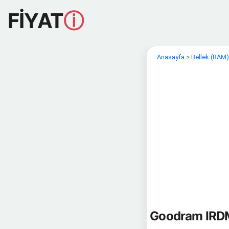
FİYAT
ⓘ
Anasayfa
>
Bellek (RAM)
Goodram IRD