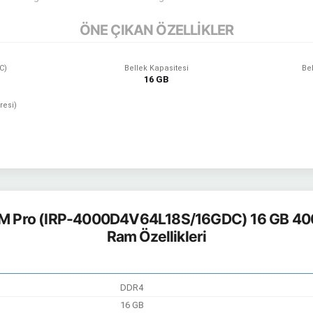
ÖNE ÇIKAN ÖZELLİKLER
OC)
Bellek Kapasitesi
Bel
16 GB
resi)
M Pro (IRP-4000D4V64L18S/16GDC) 16 GB 4
Ram Özellikleri
DDR4
16 GB