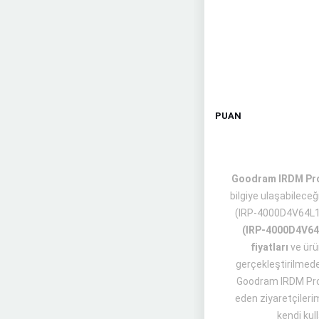
PUAN
Goodram IRDM Pro 
bilgiye ulaşabilec
(IRP-4000D4V64L
(IRP-4000D4V64
fiyatları
ve ür
gerçekleştirilmeden 
Goodram IRDM Pro
eden ziyaretçileri
kendi kull