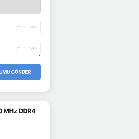
(zorunlu alan)
(zorunlu alan)
UMU GÖNDER
00 MHz DDR4