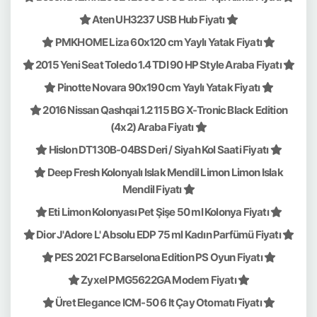
Aten UH3237 USB Hub Fiyatı
PMKHOME Liza 60x120 cm Yaylı Yatak Fiyatı
2015 Yeni Seat Toledo 1.4 TDI 90 HP Style Araba Fiyatı
Pinotte Novara 90x190 cm Yaylı Yatak Fiyatı
2016 Nissan Qashqai 1.2 115 BG X-Tronic Black Edition
(4x2) Araba Fiyatı
Hislon DT130B-04BS Deri / Siyah Kol Saati Fiyatı
Deep Fresh Kolonyalı Islak Mendil Limon Limon Islak
Mendil Fiyatı
Eti Limon Kolonyası Pet Şişe 50 ml Kolonya Fiyatı
Dior J'Adore L' Absolu EDP 75 ml Kadın Parfümü Fiyatı
PES 2021 FC Barselona Edition PS Oyun Fiyatı
Zyxel PMG5622GA Modem Fiyatı
Üret Elegance ICM-50 6 lt Çay Otomatı Fiyatı