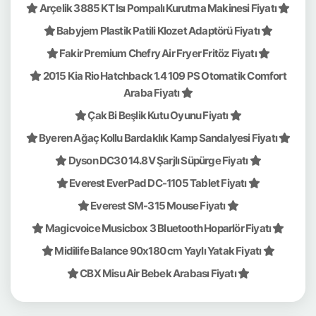
Arçelik 3885 KT Isı Pompalı Kurutma Makinesi Fiyatı
Babyjem Plastik Patili Klozet Adaptörü Fiyatı
Fakir Premium Chefry Air Fryer Fritöz Fiyatı
2015 Kia Rio Hatchback 1.4 109 PS Otomatik Comfort
Araba Fiyatı
Çak Bi Beşlik Kutu Oyunu Fiyatı
Byeren Ağaç Kollu Bardaklık Kamp Sandalyesi Fiyatı
Dyson DC30 14.8V Şarjlı Süpürge Fiyatı
Everest EverPad DC-1105 Tablet Fiyatı
Everest SM-315 Mouse Fiyatı
Magicvoice Musicbox 3 Bluetooth Hoparlör Fiyatı
Midilife Balance 90x180 cm Yaylı Yatak Fiyatı
CBX Misu Air Bebek Arabası Fiyatı