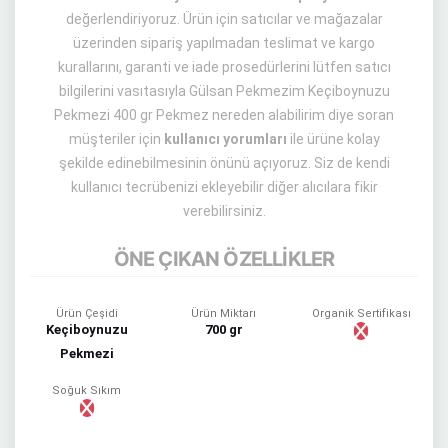
değerlendiriyoruz. Ürün için satıcılar ve mağazalar
üzerinden sipariş yapılmadan teslimat ve kargo
kurallarını, garanti ve iade prosedürlerini lütfen satıcı
bilgilerini vasıtasıyla Gülsan Pekmezim Keçiboynuzu
Pekmezi 400 gr Pekmez nereden alabilirim diye soran
müşteriler için
kullanıcı yorumları
ile ürüne kolay
şekilde edinebilmesinin önünü açıyoruz. Siz de kendi
kullanıcı tecrübenizi ekleyebilir diğer alıcılara fikir
verebilirsiniz.
ÖNE ÇIKAN ÖZELLİKLER
Ürün Çeşidi
Ürün Miktarı
Organik Sertifikası
Keçiboynuzu
700 gr
Pekmezi
Soğuk Sıkım