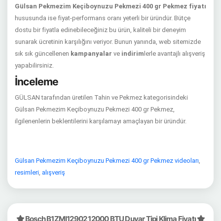
Gülsan Pekmezim Keçiboynuzu Pekmezi 400 gr Pekmez fiyatı
hususunda ise fiyat-performans oranı yeterli bir üründür. Bütçe
dostu bir fiyatla edinebileceğiniz bu ürün, kaliteli bir deneyim
sunarak ücretinin karşılığını veriyor. Bunun yanında, web sitemizde
sık sık güncellenen
kampanyalar
ve
indirim
lerle avantajlı alışveriş
yapabilirsiniz.
İnceleme
GÜLSAN tarafından üretilen Tahin ve Pekmez kategorisindeki
Gülsan Pekmezim Keçiboynuzu Pekmezi 400 gr Pekmez,
ilgilenenlerin beklentilerini karşılamayı amaçlayan bir üründür.
Gülsan Pekmezim Keçiboynuzu Pekmezi 400 gr Pekmez videoları
,
resimleri
,
alışveriş
Bosch B1ZMI12902 12000 BTU Duvar Tipi Klima Fiyatı