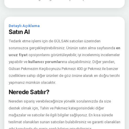
Detaylı Açıklama
Satın Al
Tedarik etme işlemi için de GÜLSAN satıcıları üzerinden
sorunsuzca gerçekleştirebilirsiniz. Ürünün satın alma sayfasında
en
ucuz fiyat
opsiyonlarını görüntüleyebilir, iyi incelenmiş incelemeler
yapabilir ve
kullanıcı yorumları
na ulaşabilirsiniz. Diğer yandan,
Gülsan Pekmezim Keçiboynuzu Pekmezi 400 gr Pekmez ile benzer
özelliklere sahip diğer ürünleri de göz önüne alarak en doğru tercihi
yapmanız mümkün olacaktır.
Nerede Satılır?
Nereden sipariş verebileceğinize yönelik sorularınızda da size
destek olmak için, Tahin ve Pekmez kategorisindeki diğer
mağazalar ve satıcılar ile ilgili bilgiler sağlıyoruz. En kısa sürede
teslimat olanakları sunan satıcıları bulabilirsiniz ve garanti olanakları
gibi konularda da geniş çaplı bilgiye erişebilirsiniz.