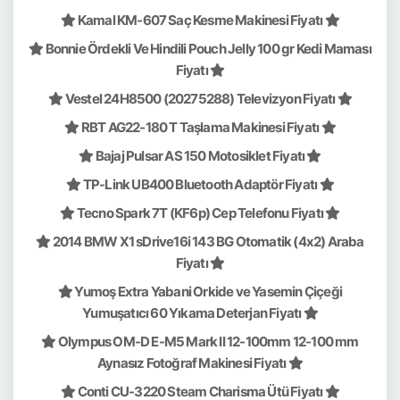
Kamal KM-607 Saç Kesme Makinesi Fiyatı
Bonnie Ördekli Ve Hindili Pouch Jelly 100 gr Kedi Maması
Fiyatı
Vestel 24H8500 (20275288) Televizyon Fiyatı
RBT AG22-180 T Taşlama Makinesi Fiyatı
Bajaj Pulsar AS 150 Motosiklet Fiyatı
TP-Link UB400 Bluetooth Adaptör Fiyatı
Tecno Spark 7T (KF6p) Cep Telefonu Fiyatı
2014 BMW X1 sDrive16i 143 BG Otomatik (4x2) Araba
Fiyatı
Yumoş Extra Yabani Orkide ve Yasemin Çiçeği
Yumuşatıcı 60 Yıkama Deterjan Fiyatı
Olympus OM-D E-M5 Mark II 12-100mm 12-100 mm
Aynasız Fotoğraf Makinesi Fiyatı
Conti CU-3220 Steam Charisma Ütü Fiyatı