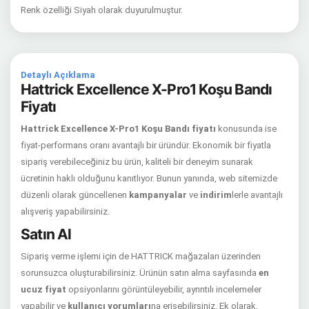
Renk özelliği Siyah olarak duyurulmuştur.
Detaylı Açıklama
Hattrick Excellence X-Pro1 Koşu Bandı
Fiyatı
Hattrick Excellence X-Pro1 Koşu Bandı fiyatı
konusunda ise
fiyat-performans oranı avantajlı bir üründür. Ekonomik bir fiyatla
sipariş verebileceğiniz bu ürün, kaliteli bir deneyim sunarak
ücretinin haklı olduğunu kanıtlıyor. Bunun yanında, web sitemizde
düzenli olarak güncellenen
kampanyalar
ve
indirim
lerle avantajlı
alışveriş yapabilirsiniz.
Satın Al
Sipariş verme işlemi için de HATTRICK mağazaları üzerinden
sorunsuzca oluşturabilirsiniz. Ürünün satın alma sayfasında
en
ucuz fiyat
opsiyonlarını görüntüleyebilir, ayrıntılı incelemeler
yapabilir ve
kullanıcı yorumları
na erişebilirsiniz. Ek olarak,