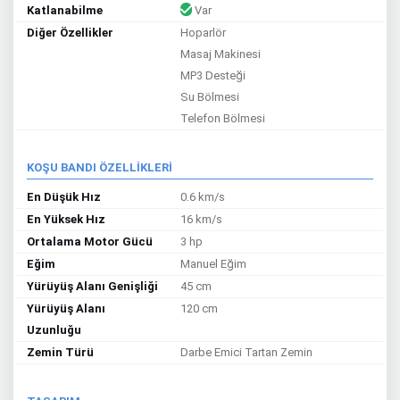
Katlanabilme
Var
Diğer Özellikler
Hoparlör
Masaj Makinesi
MP3 Desteği
Su Bölmesi
Telefon Bölmesi
KOŞU BANDI ÖZELLİKLERİ
En Düşük Hız
0.6 km/s
En Yüksek Hız
16 km/s
Ortalama Motor Gücü
3 hp
Eğim
Manuel Eğim
Yürüyüş Alanı Genişliği
45 cm
Yürüyüş Alanı
120 cm
Uzunluğu
Zemin Türü
Darbe Emici Tartan Zemin