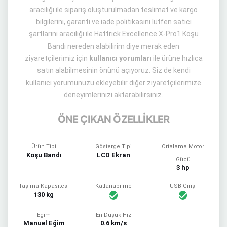
aracılığı ile sipariş oluşturulmadan teslimat ve kargo
bilgilerini, garanti ve iade politikasını lütfen satıcı
şartlarını aracılığı ile Hattrick Excellence X-Pro1 Koşu
Bandı nereden alabilirim diye merak eden
ziyaretçilerimiz için
kullanıcı yorumları
ile ürüne hızlıca
satın alabilmesinin önünü açıyoruz. Siz de kendi
kullanıcı yorumunuzu ekleyebilir diğer ziyaretçilerimize
deneyimlerinizi aktarabilirsiniz.
ÖNE ÇIKAN ÖZELLİKLER
Ürün Tipi
Gösterge Tipi
Ortalama Motor
Koşu Bandı
LCD Ekran
Gücü
3 hp
Taşıma Kapasitesi
Katlanabilme
USB Girişi
130 kg
Eğim
En Düşük Hız
Manuel Eğim
0.6 km/s