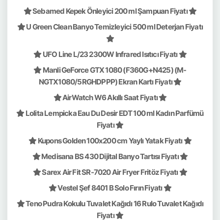
Sebamed Kepek Önleyici 200 ml Şampuan Fiyatı
U Green Clean Banyo Temizleyici 500 ml Deterjan Fiyatı
UFO Line L/23 2300W Infrared Isıtıcı Fiyatı
Manli GeForce GTX 1080 (F360G+N425) (M-
NGTX1080/5RGHDPPP) Ekran Kartı Fiyatı
AirWatch W6 Akıllı Saat Fiyatı
Lolita Lempicka Eau Du Desir EDT 100 ml Kadın Parfümü
Fiyatı
Kupons Golden 100x200 cm Yaylı Yatak Fiyatı
Medisana BS 430 Dijital Banyo Tartısı Fiyatı
Sarex Air Fit SR-7020 Air Fryer Fritöz Fiyatı
Vestel Şef 8401 B Solo Fırın Fiyatı
Teno Pudra Kokulu Tuvalet Kağıdı 16 Rulo Tuvalet Kağıdı
Fiyatı