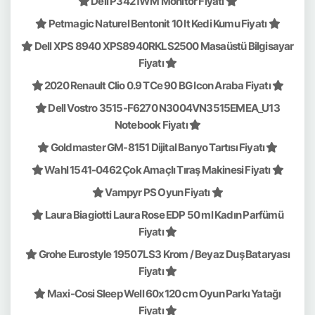
Dell P3421WM Monitör Fiyatı
Petmagic Naturel Bentonit 10 lt Kedi Kumu Fiyatı
Dell XPS 8940 XPS8940RKLS2500 Masaüstü Bilgisayar
Fiyatı
2020 Renault Clio 0.9 TCe 90 BG Icon Araba Fiyatı
Dell Vostro 3515-F6270 N3004VN3515EMEA_U13
Notebook Fiyatı
Goldmaster GM-8151 Dijital Banyo Tartısı Fiyatı
Wahl 1541-0462 Çok Amaçlı Tıraş Makinesi Fiyatı
Vampyr PS Oyun Fiyatı
Laura Biagiotti Laura Rose EDP 50 ml Kadın Parfümü
Fiyatı
Grohe Eurostyle 19507LS3 Krom / Beyaz Duş Bataryası
Fiyatı
Maxi-Cosi Sleep Well 60x120 cm Oyun Parkı Yatağı
Fiyatı