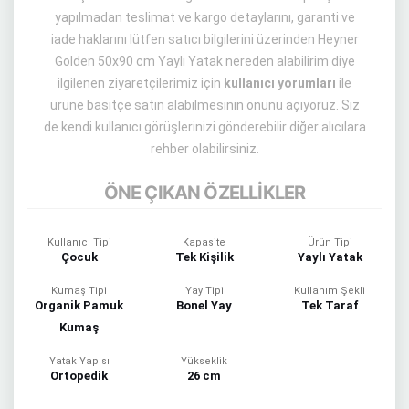
yapılmadan teslimat ve kargo detaylarını, garanti ve
iade haklarını lütfen satıcı bilgilerini üzerinden Heyner
Golden 50x90 cm Yaylı Yatak nereden alabilirim diye
ilgilenen ziyaretçilerimiz için
kullanıcı yorumları
ile
ürüne basitçe satın alabilmesinin önünü açıyoruz. Siz
de kendi kullanıcı görüşlerinizi gönderebilir diğer alıcılara
rehber olabilirsiniz.
ÖNE ÇIKAN ÖZELLİKLER
Kullanıcı Tipi
Kapasite
Ürün Tipi
Çocuk
Tek Kişilik
Yaylı Yatak
Kumaş Tipi
Yay Tipi
Kullanım Şekli
Organik Pamuk
Bonel Yay
Tek Taraf
Kumaş
Yatak Yapısı
Yükseklik
Ortopedik
26 cm