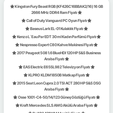
Kingston Fury Beast RGB (KF426C16BBAK2/16) 16 GB
2666 MHz DDR4 Ram Fiyatı
Call of Duty Vanguard PC Oyun Fiyatı
Baseus Lark EL-01 Kulaklık Fiyatı
Kenzo L`Eau Par EDT 30 ml Kadın Parfümü Fiyatı
Nespresso Expert C80 Kahve Makinesi Fiyatı
2017 Peugeot 508 1.6 BlueHDI 120 HP S&S Business
Araba Fiyatı
EAS Electric E65SL982 Televizyon Fiyatı
KLPRO KLDM1850B Matkap Fiyatı
2015 Seat Leon Cupra 2.0 TSI ACT 280 HP S&S DSG
Araba Fiyatı
Osse 1001-C4-50/14/123 Güneş Gözlüğü Fiyatı
Kraft Mercedes SLS AMG Akülü Araba Fiyatı