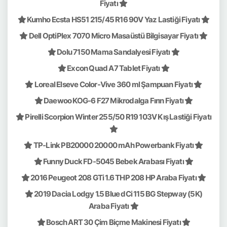
Fiyatı
Kumho Ecsta HS51 215/45 R16 90V Yaz Lastiği Fiyatı
Dell OptiPlex 7070 Micro Masaüstü Bilgisayar Fiyatı
Dolu 7150 Mama Sandalyesi Fiyatı
Excon Quad A7 Tablet Fiyatı
Loreal Elseve Color-Vive 360 ml Şampuan Fiyatı
Daewoo KOG-6 F27 Mikrodalga Fırın Fiyatı
Pirelli Scorpion Winter 255/50 R19 103V Kış Lastiği Fiyatı
TP-Link PB20000 20000 mAh Powerbank Fiyatı
Funny Duck FD-5045 Bebek Arabası Fiyatı
2016 Peugeot 208 GTi 1.6 THP 208 HP Araba Fiyatı
2019 Dacia Lodgy 1.5 Blue dCi 115 BG Stepway (5K)
Araba Fiyatı
Bosch ART 30 Çim Biçme Makinesi Fiyatı