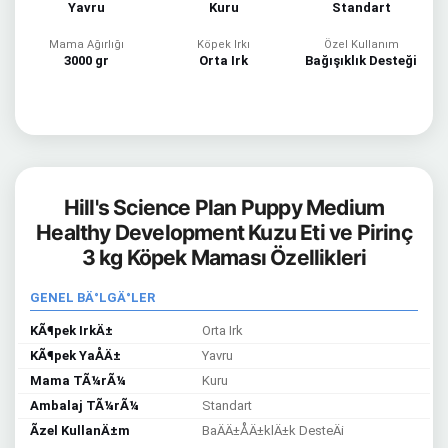
Yavru
Kuru
Standart
Mama Ağırlığı
Köpek Irkı
Özel Kullanım
3000 gr
Orta Irk
Bağışıklık Desteği
Hill's Science Plan Puppy Medium
Healthy Development Kuzu Eti ve Pirinç
3 kg Köpek Maması Özellikleri
GENEL BÄ°LGÄ°LER
KÃ¶pek IrkÄ±
Orta Irk
KÃ¶pek YaÅÄ±
Yavru
Mama TÃ¼rÃ¼
Kuru
Ambalaj TÃ¼rÃ¼
Standart
Ãzel KullanÄ±m
BaÄÄ±ÅÄ±klÄ±k DesteÄi