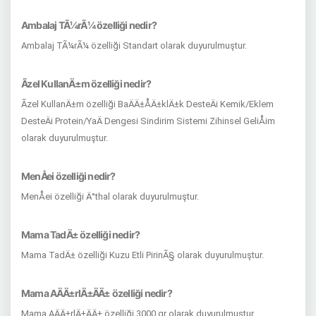
Ambalaj TÃ¼rÃ¼ özelliği nedir?
Ambalaj TÃ¼rÃ¼ özelliği Standart olarak duyurulmuştur.
Ãzel KullanÄ±m özelliği nedir?
Ãzel KullanÄ±m özelliği BaÄÄ±ÅÄ±klÄ±k DesteÄi Kemik/Eklem
DesteÄi Protein/YaÄ Dengesi Sindirim Sistemi Zihinsel GeliÅim
olarak duyurulmuştur.
MenÅei özelliği nedir?
MenÅei özelliği Ä°thal olarak duyurulmuştur.
Mama TadÄ± özelliği nedir?
Mama TadÄ± özelliği Kuzu Etli PirinÃ§ olarak duyurulmuştur.
Mama AÄÄ±rlÄ±ÄÄ± özelliği nedir?
Mama AÄÄ±rlÄ±ÄÄ± özelliği 3000 gr olarak duyurulmuştur.