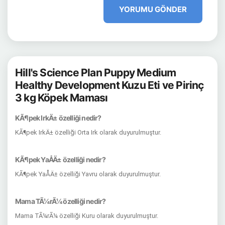
YORUMU GÖNDER
Hill's Science Plan Puppy Medium
Healthy Development Kuzu Eti ve Pirinç
3 kg Köpek Maması
KÃ¶pek IrkÄ± özelliği nedir?
KÃ¶pek IrkÄ± özelliği Orta Irk olarak duyurulmuştur.
KÃ¶pek YaÅÄ± özelliği nedir?
KÃ¶pek YaÅÄ± özelliği Yavru olarak duyurulmuştur.
Mama TÃ¼rÃ¼ özelliği nedir?
Mama TÃ¼rÃ¼ özelliği Kuru olarak duyurulmuştur.