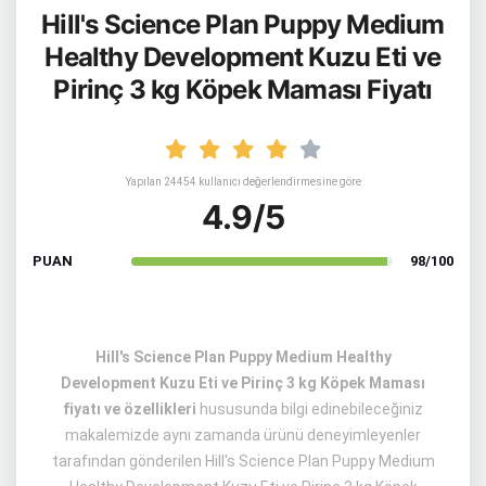
Hill's Science Plan Puppy Medium
Healthy Development Kuzu Eti ve
Pirinç 3 kg Köpek Maması Fiyatı
Yapılan 24454 kullanıcı değerlendirmesine göre
4.9/5
PUAN
98/100
Hill's Science Plan Puppy Medium Healthy
Development Kuzu Eti ve Pirinç 3 kg Köpek Maması
fiyatı ve özellikleri
hususunda bilgi edinebileceğiniz
makalemizde aynı zamanda ürünü deneyimleyenler
tarafından gönderilen Hill's Science Plan Puppy Medium