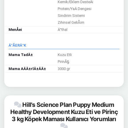
Kemik/Eklem DesteÄi
Protein/YaÄ Dengesi
Sindirim Sistemi
Zihinsel GeliÅim
MenÅei
Ä°thal
Ä°ÃERÄ°K
Mama TadÄ±
Kuzu Etli
PirinÃ§
Mama AÄÄ±rlÄ±ÄÄ±
3000 gr
Hill's Science Plan Puppy Medium
Healthy Development Kuzu Eti ve Pirinç
3 kg Köpek Maması Kullanıcı Yorumları