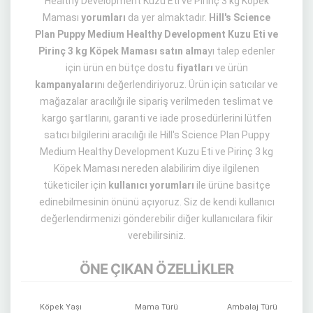
Healthy Development Kuzu Eti ve Pirinç 3 kg Köpek
Maması
yorumları
da yer almaktadır.
Hill's Science
Plan Puppy Medium Healthy Development Kuzu Eti ve
Pirinç 3 kg Köpek Maması satın alma
yı talep edenler
için ürün en bütçe dostu
fiyatları
ve ürün
kampanyaları
nı değerlendiriyoruz. Ürün için satıcılar ve
mağazalar aracılığı ile sipariş verilmeden teslimat ve
kargo şartlarını, garanti ve iade prosedürlerini lütfen
satıcı bilgilerini aracılığı ile Hill's Science Plan Puppy
Medium Healthy Development Kuzu Eti ve Pirinç 3 kg
Köpek Maması nereden alabilirim diye ilgilenen
tüketiciler için
kullanıcı yorumları
ile ürüne basitçe
edinebilmesinin önünü açıyoruz. Siz de kendi kullanıcı
değerlendirmenizi gönderebilir diğer kullanıcılara fikir
verebilirsiniz.
ÖNE ÇIKAN ÖZELLİKLER
Köpek Yaşı
Mama Türü
Ambalaj Türü