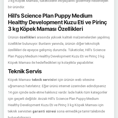
3 kg Köpek Maması, tüketicilerin ihtiyaçlarını gidermeyi hedefleyen
bir üründür.
Hill's Science Plan Puppy Medium
Healthy Development Kuzu Eti ve Pirinç
3 kg Köpek Maması Özellikleri
Ürünün
özellikleri
arasında yüksek kaliteli malzemelerden yapılmış
özellikler bulunuyor. Bunların yanında, ürünün diğer teknolojik
özellikleri
de epeyce gelişmiş durumda. Tüketiciler, Hill's Science
Plan Puppy Medium Healthy Development Kuzu Eti ve Pirinç 3 kg
Köpek Maması ile hedefledikleri işi kolaylıkla yapabilirler.
Teknik Servis
Köpek Maması
teknik servis
leri için ürünün web sitesine
uğramanızı hatırlatırız. Eğer ürünü internet üzerinden edindiyseniz
14 gün içinde iade etme hakkınız vardır. İade hakkı tüm kategoriler
için geçerli değildir. Arızalı Hill's Science Plan Puppy Medium
Healthy Development Kuzu Eti ve Pirinç 3 kg Köpek Maması için
teknik servisten
garanti süresi
sona ermedikçe tamir talebinde
bulunabilirsiniz.