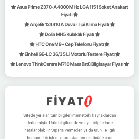
Asus Prime Z370-A 4000 MHz LGA 1151 Soket Anakart
Fiyatı
Arçelik 124410 A Duvar Tipi Klima Fiyatı
Dolia MH5 Kulaklık Fiyatı
HTC One M9+ Cep Telefonu Fiyatı
Einhell GE-LC 36/35 Li Motorlu Testere Fiyatı
Lenovo ThinkCentre M710 Masaüstü Bilgisayar Fiyatı
Sitede yer alan tüm bilgiler internetteki kaynaklardan
derlenmiştir. Ürün bilgilerinde ve fiyat bilgilerinde
hatalar olabilir. Sipariş vermeden ya da ürün ile ilgili
herhangi bir işlem yapmadan önce ürünün kendi