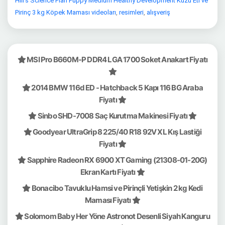
Hill's Science Plan Puppy Medium Healthy Development Kuzu Eti ve
Pirinç 3 kg Köpek Maması videoları
,
resimleri
,
alışveriş
MSI Pro B660M-P DDR4 LGA 1700 Soket Anakart Fiyatı
2014 BMW 116d ED - Hatchback 5 Kapı 116 BG Araba
Fiyatı
Sinbo SHD-7008 Saç Kurutma Makinesi Fiyatı
Goodyear UltraGrip 8 225/40 R18 92V XL Kış Lastiği
Fiyatı
Sapphire Radeon RX 6900 XT Gaming (21308-01-20G)
Ekran Kartı Fiyatı
Bonacibo Tavuklu Hamsi ve Pirinçli Yetişkin 2 kg Kedi
Maması Fiyatı
Solomom Baby Her Yöne Astronot Desenli Siyah Kanguru