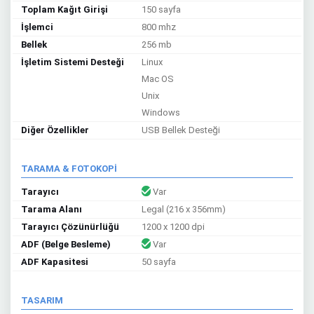
Toplam Kağıt Girişi
150 sayfa
İşlemci
800 mhz
Bellek
256 mb
İşletim Sistemi Desteği
Linux
Mac OS
Unix
Windows
Diğer Özellikler
USB Bellek Desteği
TARAMA & FOTOKOPİ
Tarayıcı
Var
Tarama Alanı
Legal (216 x 356mm)
Tarayıcı Çözünürlüğü
1200 x 1200 dpi
ADF (Belge Besleme)
Var
ADF Kapasitesi
50 sayfa
TASARIM