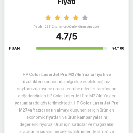
Fiyatı
Yapılan 22212 kullanıcı değerlendirmesine göre
4.7/5
PUAN
94/100
HP Color LaserJet Pro M274n Yazıcı fiyatı ve
özellikleri
konusunda bilgi elde edebileceğiniz
sayfamızda ayrıca ürünü tecrübe edenler tarafından
değerlendirilen HP Color LaserJet Pro M274n Yazıcı
yorumları
da gösterilmektedir.
HP Color LaserJet Pro
M274n Yazıcı satın alma
yı düşünenler için ürün en
ekonomik
fiyatları
ve ürün
kampanyaları
nı
değerlendiriyoruz. Ürün için satıcılar ve mağazalar
aracılığı ile sipariş gerçekleştirilmeden teslimat ve