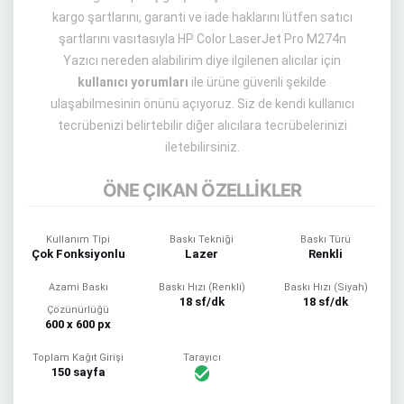
kargo şartlarını, garanti ve iade haklarını lütfen satıcı
şartlarını vasıtasıyla HP Color LaserJet Pro M274n
Yazıcı nereden alabilirim diye ilgilenen alıcılar için
kullanıcı yorumları
ile ürüne güvenli şekilde
ulaşabilmesinin önünü açıyoruz. Siz de kendi kullanıcı
tecrübenizi belirtebilir diğer alıcılara tecrübelerinizi
iletebilirsiniz.
ÖNE ÇIKAN ÖZELLİKLER
Kullanım Tipi
Baskı Tekniği
Baskı Türü
Çok Fonksiyonlu
Lazer
Renkli
Azami Baskı
Baskı Hızı (Renkli)
Baskı Hızı (Siyah)
18 sf/dk
18 sf/dk
Çözünürlüğü
600 x 600 px
Toplam Kağıt Girişi
Tarayıcı
150 sayfa