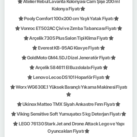
Atelier Rebul Lavanta Kolonyası Cam Şişe 200 ml
Kolonya Fiyatı
Pooly Comfort 100x200 cm Yaylı Yatak Fiyatı
Vonroc ET502AC Çivi ve Zımba Tabancası Fiyatı
Arçelik 7305 Plus Salon Tipi Klima Fiyatı
Everest KB-95AG Klavye Fiyatı
GoldMoto GM4.5DJ Dizel Jeneratör Fiyatı
Arçelik 584611 EI Buzdolabı Fiyatı
Lenovo Lecoo DS101 Hoparlör Fiyatı
Worx WG630E.1 Yüksek Basınçlı Yıkama Makinesi Fiyatı
Ukinox Matteo TMX Siyah Ankastre Fırın Fiyatı
Viking Sensitive Soft Yumuşatıcı 5 kg Deterjan Fiyatı
LEGO 76130 Stark Jet and Drone Attack Lego ve Yapı
Oyuncakları Fiyatı