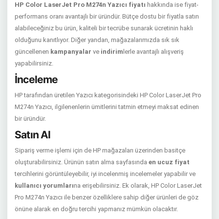
HP Color LaserJet Pro M274n Yazıcı fiyatı
hakkında ise fiyat-
performans oranı avantajlı bir üründür. Bütçe dostu bir fiyatla satın
alabileceğiniz bu ürün, kaliteli bir tecrübe sunarak ücretinin haklı
olduğunu kanıtlıyor. Diğer yandan, mağazalarımızda sık sık
güncellenen
kampanyalar
ve
indirim
lerle avantajlı alışveriş
yapabilirsiniz.
İnceleme
HP tarafından üretilen Yazıcı kategorisindeki HP Color LaserJet Pro
M274n Yazıcı, ilgilenenlerin ümitlerini tatmin etmeyi maksat edinen
bir üründür.
Satın Al
Sipariş verme işlemi için de HP mağazaları üzerinden basitçe
oluşturabilirsiniz. Ürünün satın alma sayfasında
en ucuz fiyat
tercihlerini görüntüleyebilir, iyi incelenmiş incelemeler yapabilir ve
kullanıcı yorumları
na erişebilirsiniz. Ek olarak, HP Color LaserJet
Pro M274n Yazıcı ile benzer özelliklere sahip diğer ürünleri de göz
önüne alarak en doğru tercihi yapmanız mümkün olacaktır.