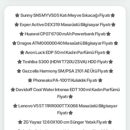
Sunny SN5MYVS05 Katı Meyve Sıkacağı Fiyatı
Exper Active DEX319 Masaüstü Bilgisayar Fiyatı
Huawei CP07 6700 mAh Powerbank Fiyatı
Dragos ATM00000040 Masaüstü Bilgisayar Fiyatı
Avon Luck EDP 50 ml Kadın Parfümü Fiyatı
Toshiba S300 (HDWT720UZSVA) HDD Fiyatı
Gazzella Harmony SM/PSA 2101 AE Ütü Fiyatı
Phoneaks PA-10011 Kulaklık Fiyatı
Davidoff Cool Water Intense EDT 100 ml Kadın Parfümü
Fiyatı
Lenovo V55T 11RR000TTX068 Masaüstü Bilgisayar
Fiyatı
ZG Yaysız 12 60X100 cm Sünger Yatak Fiyatı