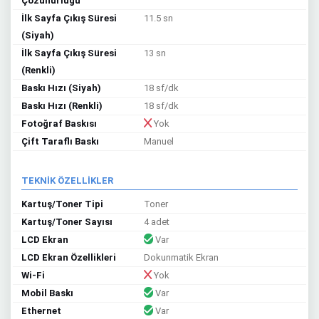
Çözünürlüğü
İlk Sayfa Çıkış Süresi
11.5 sn
(Siyah)
İlk Sayfa Çıkış Süresi
13 sn
(Renkli)
Baskı Hızı (Siyah)
18 sf/dk
Baskı Hızı (Renkli)
18 sf/dk
Fotoğraf Baskısı
Yok
Çift Taraflı Baskı
Manuel
TEKNİK ÖZELLİKLER
Kartuş/Toner Tipi
Toner
Kartuş/Toner Sayısı
4 adet
LCD Ekran
Var
LCD Ekran Özellikleri
Dokunmatik Ekran
Wi-Fi
Yok
Mobil Baskı
Var
Ethernet
Var