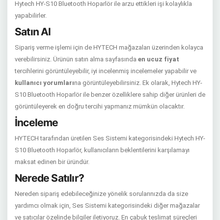
Hytech HY-S10 Bluetooth Hoparlör ile arzu ettikleri işi kolaylıkla
yapabilirler.
Satın Al
Sipariş verme işlemi için de HYTECH mağazaları üzerinden kolayca
verebilirsiniz. Ürünün satın alma sayfasında
en ucuz fiyat
tercihlerini görüntüleyebilir, iyi incelenmiş incelemeler yapabilir ve
kullanıcı yorumları
na görüntüleyebilirsiniz. Ek olarak, Hytech HY-
S10 Bluetooth Hoparlör ile benzer özelliklere sahip diğer ürünleri de
görüntüleyerek en doğru tercihi yapmanız mümkün olacaktır.
İnceleme
HYTECH tarafından üretilen Ses Sistemi kategorisindeki Hytech HY-
S10 Bluetooth Hoparlör, kullanıcıların beklentilerini karşılamayı
maksat edinen bir üründür.
Nerede Satılır?
Nereden sipariş edebileceğinize yönelik sorularınızda da size
yardımcı olmak için, Ses Sistemi kategorisindeki diğer mağazalar
ve satıcılar özelinde bilgiler iletiyoruz. En çabuk teslimat süreçleri