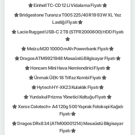
Einhell TC-CD 12 Li Vidalama Fiyatı
Bridgestone Turanza T005 225/40 R19 93W XL Yaz
Lastiği Fiyatı
Lacie Rugged USB-C 2 TB (STFR2000800) HDD Fiyatı
Meizu M20 10000 mAh Powerbank Fiyatı
Dragos ATM9921948 Masaüstü Bilgisayar Fiyatı
Honcam Mini Hava Nemlendirici Fiyatı
Ünmak ÜEK-18 Trifaz Kombi Fiyatı
Hytech HY-XK23 Kulaklık Fiyatı
Yurdakul Prizma Yönetici Koltuğu Fiyatı
Xerox Colotech+ A4 120g 500 Yaprak Fotokopi Kağıdı
Fiyatı
Dragos DRx834 (ATM00001214) Masaüstü Bilgisayar
Fiyatı