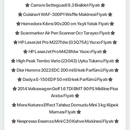
Carraro Setteguadi 9.3 Bisiklet Fiyatı
Cuisinart WAF-300P1 Waffle Makinesi Fiyatı
Homedora Kıbrıs 90x200 cm Yaylı Yatak Fiyatı
Scanmarker Air Pen Scanner Ocr Tarayıcı Fiyatı
HP LaserJet Pro M227fdw (G3Q75A) Yazıcı Fiyatı
HP LaserJet Pro M428fdw Yazıcı Fiyatı
High Peak Tembo Vario (23043) Uyku Tulumu Fiyatı
Dior Homme 2022 EDC 200 ml Erkek Parfümü Fiyatı
Dadya E-150 EDP 50 ml Erkek Parfümü Fiyatı
2014 Volkswagen Golf 1.6 TDI BMT 90 PS Midline Plus
Araba Fiyatı
Mera Natures Effect Tahılsız Domuzlu Mini 3 kg Köpek
Maması Fiyatı
Nespresso Essenza Mini C30 Kahve Makinesi Fiyatı