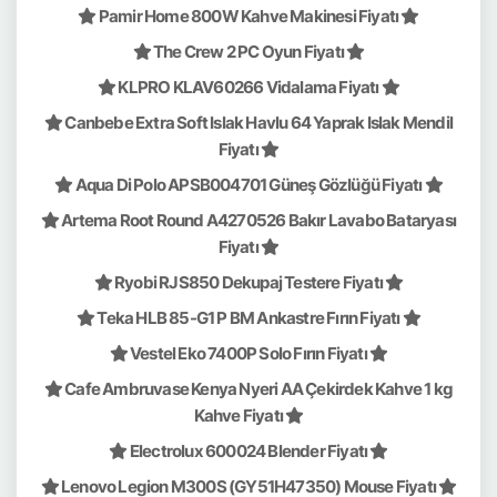
Pamir Home 800W Kahve Makinesi Fiyatı
The Crew 2 PC Oyun Fiyatı
KLPRO KLAV60266 Vidalama Fiyatı
Canbebe Extra Soft Islak Havlu 64 Yaprak Islak Mendil
Fiyatı
Aqua Di Polo APSB004701 Güneş Gözlüğü Fiyatı
Artema Root Round A4270526 Bakır Lavabo Bataryası
Fiyatı
Ryobi RJS850 Dekupaj Testere Fiyatı
Teka HLB 85-G1 P BM Ankastre Fırın Fiyatı
Vestel Eko 7400P Solo Fırın Fiyatı
Cafe Ambruvase Kenya Nyeri AA Çekirdek Kahve 1 kg
Kahve Fiyatı
Electrolux 600024 Blender Fiyatı
Lenovo Legion M300S (GY51H47350) Mouse Fiyatı