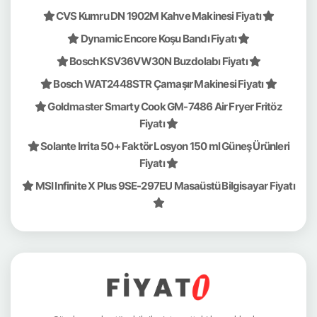
CVS Kumru DN 1902M Kahve Makinesi Fiyatı
Dynamic Encore Koşu Bandı Fiyatı
Bosch KSV36VW30N Buzdolabı Fiyatı
Bosch WAT2448STR Çamaşır Makinesi Fiyatı
Goldmaster Smarty Cook GM-7486 Air Fryer Fritöz
Fiyatı
Solante Irrita 50+ Faktör Losyon 150 ml Güneş Ürünleri
Fiyatı
MSI Infinite X Plus 9SE-297EU Masaüstü Bilgisayar Fiyatı