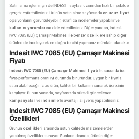
Satın alma işlemi için de INDESIT sayfası üzerinden hızlı bir şekilde
gerçekleştirebilirsiniz. Ürünün satın alma sayfasında
en ucuz fiyat
opsiyonlarını görüntüleyebilir, etraflıca incelemeler yapabilir ve
kullanıcı yorumları
na elde edebilirsiniz. Diğer yandan, Indesit
IWC 7085 (EU) Çamaşır Makinesi ile benzer özelliklere sahip diğer
ürünleri de inceleyerek en doğru tercihi yapmanız mümkün olacaktır.
Indesit IWC 7085 (EU) Çamaşır Makinesi
Fiyatı
Indesit IWC 7085 (EU) Çamaşır Makinesi fiyatı
hususunda ise
fiyat-performans oranı iyi durumda bir üründür. Uygun bir fiyatla
satın alabileceğiniz bu ürün, kaliteli bir kullanım sunarak ücretinin
karşılıyor. Bunun yanında, sayfamızda sürekli güncellenen
kampanyalar
ve
indirim
lerle avantajlı alışveriş yapabilirsiniz.
Indesit IWC 7085 (EU) Çamaşır Makinesi
Özellikleri
Ürünün
özellikleri
arasında üstün kalitede malzemelerden
yaratılmış özellikler sunuyor. Bunların dışında, ürünün diğer