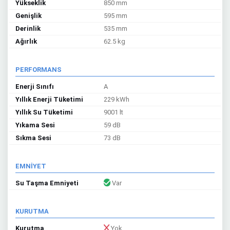
Yükseklik
850 mm
Genişlik
595 mm
Derinlik
535 mm
Ağırlık
62.5 kg
PERFORMANS
Enerji Sınıfı
A
Yıllık Enerji Tüketimi
229 kWh
Yıllık Su Tüketimi
9001 lt
Yıkama Sesi
59 dB
Sıkma Sesi
73 dB
EMNİYET
Su Taşma Emniyeti
Var
KURUTMA
Kurutma
Yok