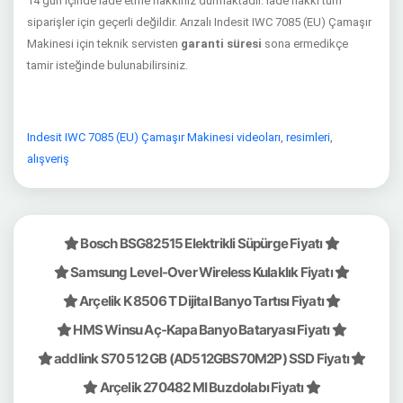
14 gün içinde iade etme hakkınız durmaktadır. İade hakkı tüm
siparişler için geçerli değildir. Arızalı Indesit IWC 7085 (EU) Çamaşır
Makinesi için teknik servisten
garanti süresi
sona ermedikçe
tamir isteğinde bulunabilirsiniz.
Indesit IWC 7085 (EU) Çamaşır Makinesi videoları
,
resimleri
,
alışveriş
Bosch BSG82515 Elektrikli Süpürge Fiyatı
Samsung Level-Over Wireless Kulaklık Fiyatı
Arçelik K 8506 T Dijital Banyo Tartısı Fiyatı
HMS Winsu Aç-Kapa Banyo Bataryası Fiyatı
addlink S70 512 GB (AD512GBS70M2P) SSD Fiyatı
Arçelik 270482 MI Buzdolabı Fiyatı