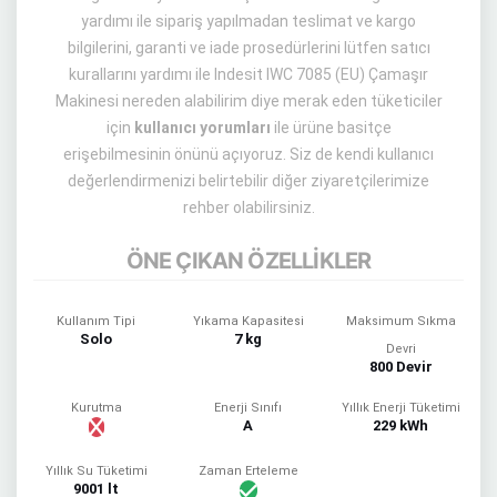
yardımı ile sipariş yapılmadan teslimat ve kargo
bilgilerini, garanti ve iade prosedürlerini lütfen satıcı
kurallarını yardımı ile Indesit IWC 7085 (EU) Çamaşır
Makinesi nereden alabilirim diye merak eden tüketiciler
için
kullanıcı yorumları
ile ürüne basitçe
erişebilmesinin önünü açıyoruz. Siz de kendi kullanıcı
değerlendirmenizi belirtebilir diğer ziyaretçilerimize
rehber olabilirsiniz.
ÖNE ÇIKAN ÖZELLİKLER
Kullanım Tipi
Yıkama Kapasitesi
Maksimum Sıkma
Solo
7 kg
Devri
800 Devir
Kurutma
Enerji Sınıfı
Yıllık Enerji Tüketimi
A
229 kWh
Yıllık Su Tüketimi
Zaman Erteleme
9001 lt