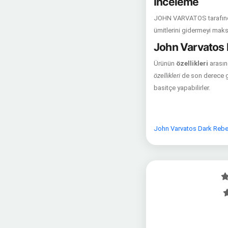
İnceleme
JOHN VARVATOS tarafından
ümitlerini gidermeyi maks
John Varvatos 
Ürünün
özellikleri
arasın
özellikleri
de son derece ge
basitçe yapabilirler.
John Varvatos Dark Rebel