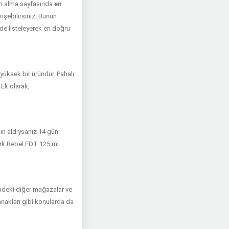
tın alma sayfasında
en
rişebilirsiniz. Bunun
de listeleyerek en doğru
üksek bir üründür. Pahalı
 Ek olarak,
tın aldıysanız 14 gün
Dark Rebel EDT 125 ml
ndeki diğer mağazalar ve
olanakları gibi konularda da