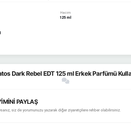
Hacim
125 ml
l
tos Dark Rebel EDT 125 ml Erkek Parfümü Kulla
İMİNİ PAYLAŞ
sanız, siz de yorumunuzu yazarak diğer ziyaretçilere rehber olabilirsiniz.