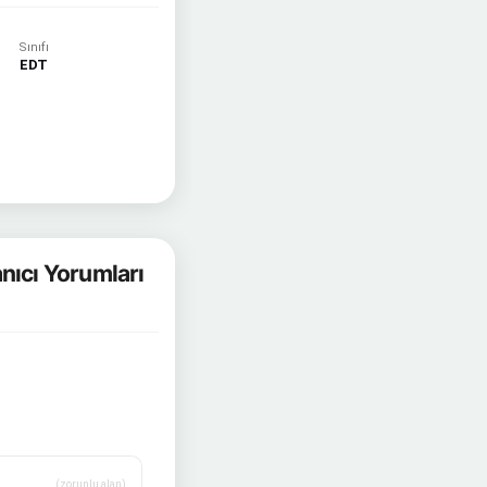
Sınıfı
EDT
nıcı Yorumları
(zorunlu alan)