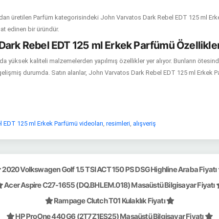
 üretilen Parfüm kategorisindeki John Varvatos Dark Rebel EDT 125 ml Erkek
at edinen bir üründür.
Dark Rebel EDT 125 ml Erkek Parfümü Özellikler
da yüksek kaliteli malzemelerden yapılmış özellikler yer alıyor. Bunların ötesind
lişmiş durumda. Satın alanlar, John Varvatos Dark Rebel EDT 125 ml Erkek Parfü
 EDT 125 ml Erkek Parfümü videoları
,
resimleri
,
alışveriş
2020 Volkswagen Golf 1.5 TSI ACT 150 PS DSG Highline Araba Fiyatı
Acer Aspire C27-1655 (DQ.BHLEM.018) Masaüstü Bilgisayar Fiyatı
Rampage Clutch T01 Kulaklık Fiyatı
HP ProOne 440 G6 (2T7Z1ES25) Masaüstü Bilgisayar Fiyatı