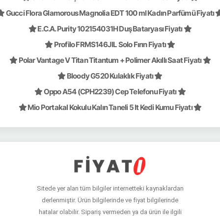
Gucci Flora Glamorous Magnolia EDT 100 ml Kadın Parfümü Fiyatı
E.C.A. Purity 102154031H Duş Bataryası Fiyatı
Profilo FRMS146JIL Solo Fırın Fiyatı
Polar Vantage V Titan Titantum + Polimer Akıllı Saat Fiyatı
Bloody G520 Kulaklık Fiyatı
Oppo A54 (CPH2239) Cep Telefonu Fiyatı
Mio Portakal Kokulu Kalın Taneli 5 lt Kedi Kumu Fiyatı
Sitede yer alan tüm bilgiler internetteki kaynaklardan
derlenmiştir. Ürün bilgilerinde ve fiyat bilgilerinde
hatalar olabilir. Sipariş vermeden ya da ürün ile ilgili