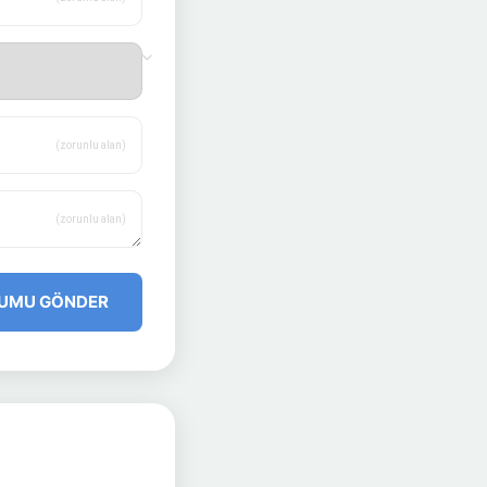
(zorunlu alan)
(zorunlu alan)
UMU GÖNDER