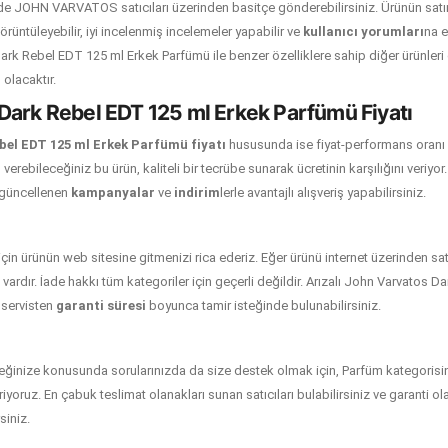
n de JOHN VARVATOS satıcıları üzerinden basitçe gönderebilirsiniz. Ürünün sa
örüntüleyebilir, iyi incelenmiş incelemeler yapabilir ve
kullanıcı yorumları
na e
rk Rebel EDT 125 ml Erkek Parfümü ile benzer özelliklere sahip diğer ürünleri 
olacaktır.
Dark Rebel EDT 125 ml Erkek Parfümü Fiyatı
bel EDT 125 ml Erkek Parfümü fiyatı
hususunda ise fiyat-performans oranı y
 verebileceğiniz bu ürün, kaliteli bir tecrübe sunarak ücretinin karşılığını veriyor.
 güncellenen
kampanyalar
ve
indirim
lerle avantajlı alışveriş yapabilirsiniz.
i için ürünün web sitesine gitmenizi rica ederiz. Eğer ürünü internet üzerinden sa
vardır. İade hakkı tüm kategoriler için geçerli değildir. Arızalı John Varvatos 
 servisten
garanti süresi
boyunca tamir isteğinde bulunabilirsiniz.
eğinize konusunda sorularınızda da size destek olmak için, Parfüm kategorisi
er veriyoruz. En çabuk teslimat olanakları sunan satıcıları bulabilirsiniz ve garanti 
siniz.