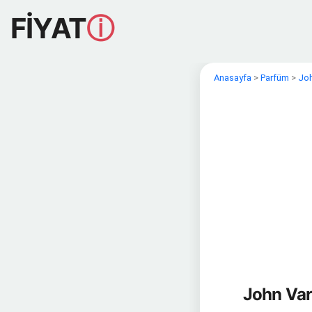
FİYAT
ⓘ
Anasayfa
>
Parfüm
>
Joh
John Var