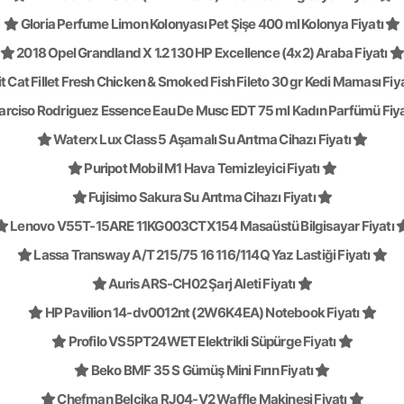
Gloria Perfume Limon Kolonyası Pet Şişe 400 ml Kolonya Fiyatı
2018 Opel Grandland X 1.2 130 HP Excellence (4x2) Araba Fiyatı
t Cat Fillet Fresh Chicken & Smoked Fish Fileto 30 gr Kedi Maması Fiy
rciso Rodriguez Essence Eau De Musc EDT 75 ml Kadın Parfümü Fiya
Waterx Lux Class 5 Aşamalı Su Arıtma Cihazı Fiyatı
Puripot Mobil M1 Hava Temizleyici Fiyatı
Fujisimo Sakura Su Arıtma Cihazı Fiyatı
Lenovo V55T-15ARE 11KG003CTX154 Masaüstü Bilgisayar Fiyatı
Lassa Transway A/T 215/75 16 116/114Q Yaz Lastiği Fiyatı
Auris ARS-CH02 Şarj Aleti Fiyatı
HP Pavilion 14-dv0012nt (2W6K4EA) Notebook Fiyatı
Profilo VS5PT24WET Elektrikli Süpürge Fiyatı
Beko BMF 35 S Gümüş Mini Fırın Fiyatı
Chefman Belçika RJ04-V2 Waffle Makinesi Fiyatı