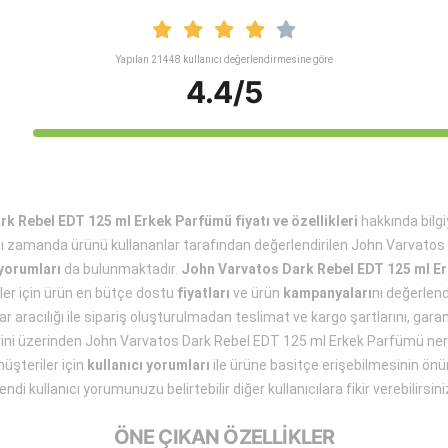
Yapılan 21448 kullanıcı değerlendirmesine göre
4.4/5
k Rebel EDT 125 ml Erkek Parfümü fiyatı ve özellikleri
hakkında bilgi
 zamanda ürünü kullananlar tarafından değerlendirilen John Varvatos
yorumları
da bulunmaktadır.
John Varvatos Dark Rebel EDT 125 ml E
ler için ürün en bütçe dostu
fiyatları
ve ürün
kampanyaları
nı değerlend
r aracılığı ile sipariş oluşturulmadan teslimat ve kargo şartlarını, garant
lerini üzerinden John Varvatos Dark Rebel EDT 125 ml Erkek Parfümü ner
üşteriler için
kullanıcı yorumları
ile ürüne basitçe erişebilmesinin önü
endi kullanıcı yorumunuzu belirtebilir diğer kullanıcılara fikir verebilirsini
ÖNE ÇIKAN ÖZELLİKLER