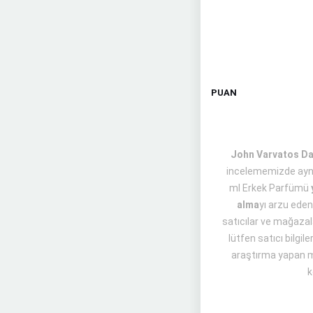
PUAN
John Varvatos Dar
incelememizde aynı
ml Erkek Parfümü
alma
yı arzu eden
satıcılar ve mağazala
lütfen satıcı bilgi
araştırma yapan m
k