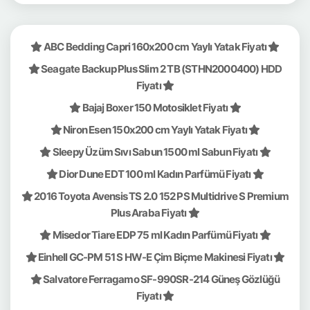
ABC Bedding Capri 160x200 cm Yaylı Yatak Fiyatı
Seagate Backup Plus Slim 2 TB (STHN2000400) HDD
Fiyatı
Bajaj Boxer 150 Motosiklet Fiyatı
Niron Esen 150x200 cm Yaylı Yatak Fiyatı
Sleepy Üzüm Sıvı Sabun 1500 ml Sabun Fiyatı
Dior Dune EDT 100 ml Kadın Parfümü Fiyatı
2016 Toyota Avensis TS 2.0 152 PS Multidrive S Premium
Plus Araba Fiyatı
Misedor Tiare EDP 75 ml Kadın Parfümü Fiyatı
Einhell GC-PM 51 S HW-E Çim Biçme Makinesi Fiyatı
Salvatore Ferragamo SF-990SR-214 Güneş Gözlüğü
Fiyatı