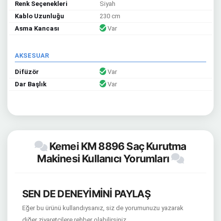
Renk Seçenekleri
Siyah
Kablo Uzunluğu
230 cm
Asma Kancası
Var
AKSESUAR
Difüzör
Var
Dar Başlık
Var
Kemei KM 8896 Saç Kurutma
Makinesi Kullanıcı Yorumları
SEN DE DENEYİMİNİ PAYLAŞ
Eğer bu ürünü kullandıysanız, siz de yorumunuzu yazarak
diğer ziyaretçilere rehber olabilirsiniz.