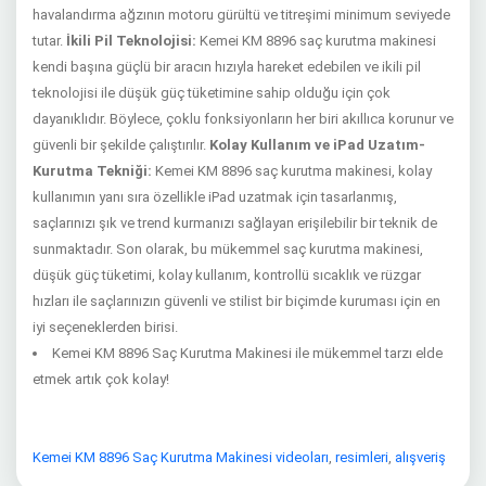
havalandırma ağzının motoru gürültü ve titreşimi minimum seviyede
tutar.
İkili Pil Teknolojisi:
Kemei KM 8896 saç kurutma makinesi
kendi başına güçlü bir aracın hızıyla hareket edebilen ve ikili pil
teknolojisi ile düşük güç tüketimine sahip olduğu için çok
dayanıklıdır. Böylece, çoklu fonksiyonların her biri akıllıca korunur ve
güvenli bir şekilde çalıştırılır.
Kolay Kullanım ve iPad Uzatım-
Kurutma Tekniği:
Kemei KM 8896 saç kurutma makinesi, kolay
kullanımın yanı sıra özellikle iPad uzatmak için tasarlanmış,
saçlarınızı şık ve trend kurmanızı sağlayan erişilebilir bir teknik de
sunmaktadır. Son olarak, bu mükemmel saç kurutma makinesi,
düşük güç tüketimi
, kolay kullanım, kontrollü sıcaklık ve rüzgar
hızları ile saçlarınızın güvenli ve stilist bir biçimde kuruması için en
iyi seçeneklerden birisi.
Kemei KM 8896 Saç Kurutma Makinesi ile mükemmel tarzı elde
etmek artık çok kolay!
Kemei KM 8896 Saç Kurutma Makinesi videoları
,
resimleri
,
alışveriş