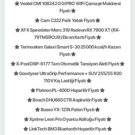
Vestel CMI 108242 G GI PRO WIFI Çamaşır Makinesi
Fiyatı
Cam C222 Park Yatak Fiyatı
XFX Speedster Merc 319 Radeon RX 7900 XT (RX-
79TMERCU9) Ekran Kartı Fiyatı
Termoakım Galaxi Smart S-30 25000 kcal/h Kazan
Fiyatı
X-Pool DBP-6177 Tam Otomatik Tansiyon Aleti Fiyatı
Goodyear UltraGrip Performance + SUV 255/55 R20
110V Kış Lastiği Fiyatı
Platoon PL-4000 Hoparlör Fiyatı
Bosch DHU665CTR Aspiratör Fiyatı
Busso YX-127A Paten Fiyatı
Xprime Leon Pro Oyuncu Koltuğu Fiyatı
LinkTech BM3 Bluetooth Hoparlör Fiyatı