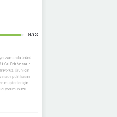
98/100
aynı zamanda ürünü
1 Gri Fritöz satın
iriyoruz. Ürün için
ve iade politikasını
en müşteriler için
anıcı yorumunuzu