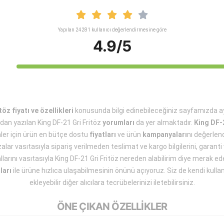
Yapılan 24281 kullanıcı değerlendirmesine göre
4.9/5
öz fiyatı ve özellikleri
konusunda bilgi edinebileceğiniz sayfamızda 
ndan yazılan King DF-21 Gri Fritöz
yorumları
da yer almaktadır.
King DF-2
nler için ürün en bütçe dostu
fiyatları
ve ürün
kampanyaları
nı değerlend
lar vasıtasıyla sipariş verilmeden teslimat ve kargo bilgilerini, garanti 
allarını vasıtasıyla King DF-21 Gri Fritöz nereden alabilirim diye merak ed
ları
ile ürüne hızlıca ulaşabilmesinin önünü açıyoruz. Siz de kendi kull
ekleyebilir diğer alıcılara tecrübelerinizi iletebilirsiniz.
ÖNE ÇIKAN ÖZELLİKLER