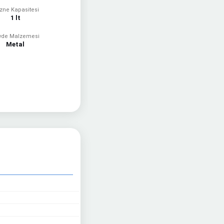
zne Kapasitesi
1 lt
vde Malzemesi
Metal