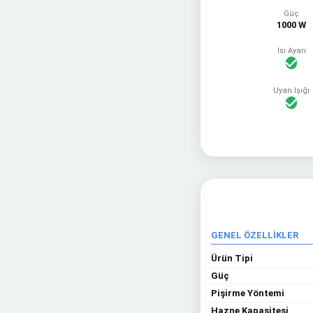
Güç
1000 W
Isı Ayarı
Uyarı Işığı
GENEL ÖZELLİKLER
Ürün Tipi
Güç
Pişirme Yöntemi
Hazne Kapasitesi