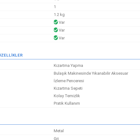
1
1.2 kg
Var
Var
Var
ÖZELLİKLER
Kızartma Yapma
Bulaşık Makinesinde Yıkanabilir Aksesuar
İzleme Penceresi
Kızartma Sepeti
Kolay Temizlik
Pratik Kullanım
Metal
Gri