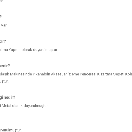
ar
ı?
i Var
dir?
zartma Yapma olarak duyurulmuştur.
nedir?
 Bulaşık Makinesinde Yıkanabilir Aksesuar İzleme Penceresi Kızartma Sepeti Kola
ştur.
ği nedir?
 Metal olarak duyurulmuştur.
uyurulmuştur.