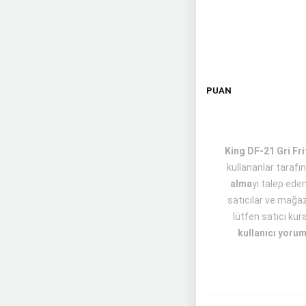
PUAN
King DF-21 Gri Frit
kullananlar tarafı
alma
yı talep ede
satıcılar ve mağaza
lütfen satıcı kur
kullanıcı yorum