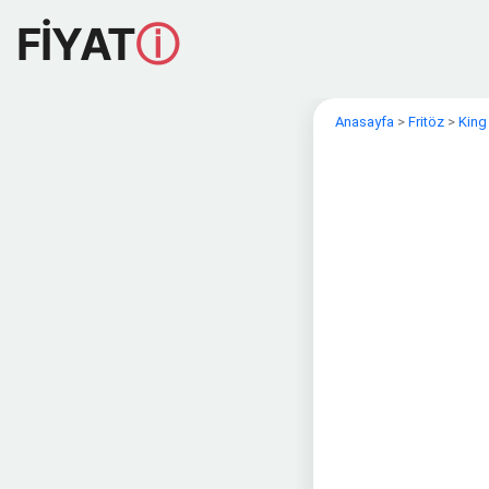
FİYAT
ⓘ
Anasayfa
>
Fritöz
>
King