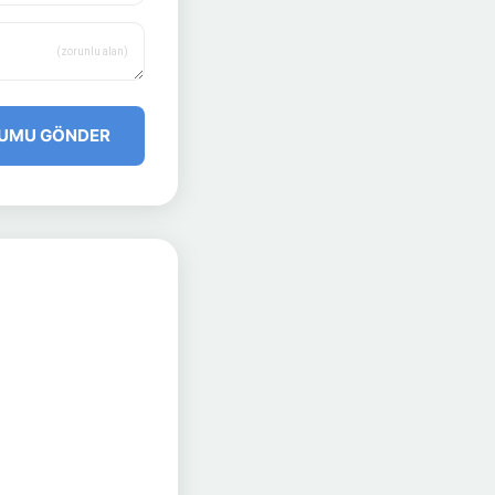
(zorunlu alan)
UMU GÖNDER