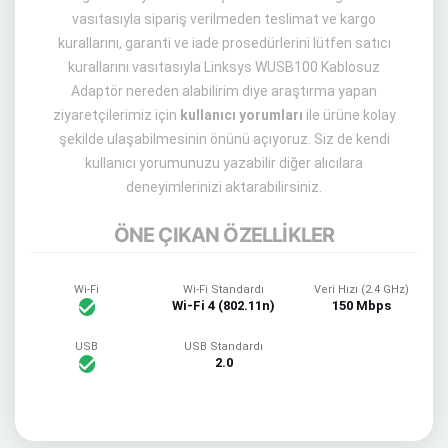
vasıtasıyla sipariş verilmeden teslimat ve kargo
kurallarını, garanti ve iade prosedürlerini lütfen satıcı
kurallarını vasıtasıyla Linksys WUSB100 Kablosuz
Adaptör nereden alabilirim diye araştırma yapan
ziyaretçilerimiz için
kullanıcı yorumları
ile ürüne kolay
şekilde ulaşabilmesinin önünü açıyoruz. Siz de kendi
kullanıcı yorumunuzu yazabilir diğer alıcılara
deneyimlerinizi aktarabilirsiniz.
ÖNE ÇIKAN ÖZELLİKLER
Wi-Fi
Wi-Fi Standardı
Veri Hızı (2.4 GHz)
Wi-Fi 4 (802.11n)
150 Mbps
USB
USB Standardı
2.0