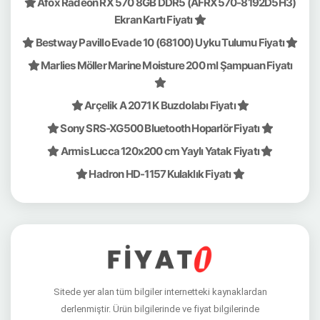
Afox Radeon RX 570 8GB DDR5 (AFRX570-8192D5H3)
Ekran Kartı Fiyatı
Bestway Pavillo Evade 10 (68100) Uyku Tulumu Fiyatı
Marlies Möller Marine Moisture 200 ml Şampuan Fiyatı
Arçelik A 2071 K Buzdolabı Fiyatı
Sony SRS-XG500 Bluetooth Hoparlör Fiyatı
Armis Lucca 120x200 cm Yaylı Yatak Fiyatı
Hadron HD-1157 Kulaklık Fiyatı
Sitede yer alan tüm bilgiler internetteki kaynaklardan
derlenmiştir. Ürün bilgilerinde ve fiyat bilgilerinde