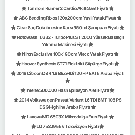
TomTom Runner 2 Cardio Akıllı Saat Fiyatı
ABC Bedding Rixos 120x200 cm Yaylı Yatak Fiyatı
Clear Saç Dökülmesine Karşı 550 ml Şampuan Fiyatı
Rotowash 10332 - Turbo Plus ST 2000 Yüksek Basınçlı
Yıkama Makinesi Fiyatı
Niron Exclusive 100x190 cm Visco Yatak Fiyatı
Hoover Synthesis ST71 Elektrikli Süpürge Fiyatı
2016 Citroen DS 4 1.6 BlueHDi 120 HP EAT6 Araba Fiyatı
İmene 500.000 Flash Epilasyon Aleti Fiyatı
2014 Volkswagen Passat Variant 1.6 TDI BMT 105 PS
DSG Highline Araba Fiyatı
Lanova MD 6503X Mikrodalga Fırın Fiyatı
LG 75SJ955V Televizyon Fiyatı