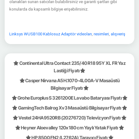
olanakları sunan satıcıları bulabilirsiniz ve garanti şartları gibi
konularda da kapsamlı bilgiye erişebilirsiniz.
Linksys WUSB100 Kablosuz Adaptör videoları
,
resimleri
,
alışveriş
Continental Ultra Contact 235/40 R18 95Y XL FR Yaz
Lastiği Fiyatı
Casper Nirvana A5H.1070-4L00A-V Masaüstü
Bilgisayar Fiyatı
Grohe Europlus S 3261200E Lavabo Bataryası Fiyatı
GamingTech Balrog Xv3 Masaüstü Bilgisayar Fiyatı
Vestel 24HA9520RB (20276720) Televizyon Fiyatı
Heyner Aloevalley 120x180 cm Yaylı Yatak Fiyatı
HP 8500 FN2 (L2762A) Tarayıcı Fiyatı