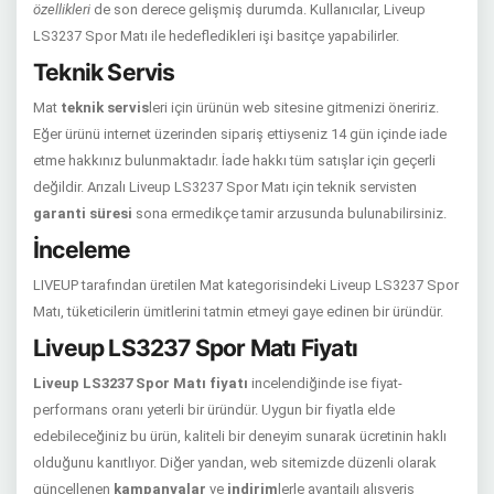
özellikleri
de son derece gelişmiş durumda. Kullanıcılar, Liveup
LS3237 Spor Matı ile hedefledikleri işi basitçe yapabilirler.
Teknik Servis
Mat
teknik servis
leri için ürünün web sitesine gitmenizi öneririz.
Eğer ürünü internet üzerinden sipariş ettiyseniz 14 gün içinde iade
etme hakkınız bulunmaktadır. İade hakkı tüm satışlar için geçerli
değildir. Arızalı Liveup LS3237 Spor Matı için teknik servisten
garanti süresi
sona ermedikçe tamir arzusunda bulunabilirsiniz.
İnceleme
LIVEUP tarafından üretilen Mat kategorisindeki Liveup LS3237 Spor
Matı, tüketicilerin ümitlerini tatmin etmeyi gaye edinen bir üründür.
Liveup LS3237 Spor Matı Fiyatı
Liveup LS3237 Spor Matı fiyatı
incelendiğinde ise fiyat-
performans oranı yeterli bir üründür. Uygun bir fiyatla elde
edebileceğiniz bu ürün, kaliteli bir deneyim sunarak ücretinin haklı
olduğunu kanıtlıyor. Diğer yandan, web sitemizde düzenli olarak
güncellenen
kampanyalar
ve
indirim
lerle avantajlı alışveriş