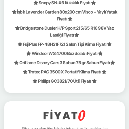
Snopy SN-X6 Kulaklık Fiyatı
İşbir Lavender Garden 80x200 cm Visco + Yaylı Yatak
Fiyatı
Bridgestone Dueler H/P Sport 215/65 R16 98V Yaz
Lastiği Fiyatı
FujiPlus FP-48HS1F/21 Salon Tipi Klima Fiyatı
Windsor WS 4700 Buzdolabı Fiyatı
Oriflame Disney Cars 3 Sabun 75 gr Sabun Fiyatı
Trotec PAC 3500 X Portatif Klima Fiyatı
Philips GC3821/70 Ütü Fiyatı
Sitede yer alan tüm bilgiler internetteki kaynaklardan