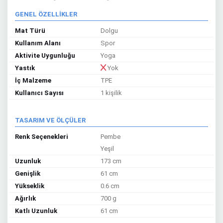
GENEL ÖZELLİKLER
Mat Türü
Dolgu
Kullanım Alanı
Spor
Aktivite Uygunluğu
Yoga
Yastık
Yok
İç Malzeme
TPE
Kullanıcı Sayısı
1 kişilik
TASARIM VE ÖLÇÜLER
Renk Seçenekleri
Pembe
Yeşil
Uzunluk
173 cm
Genişlik
61 cm
Yükseklik
0.6 cm
Ağırlık
700 g
Katlı Uzunluk
61 cm