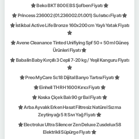
Beko BKT 800 E BS Şofben Fiyatı
Princess 236002 (01.236002.01.001) Su Isıtıcı Fiyatı
İstikbal Active Life Bronze 160x200 cm Yaylı Yatak Fiyatı
Avene Cleanance Tinted Unifiying Spf 50 + 50 ml Güneş
Ürünleri Fiyatı
Babalin Baby Kırçıllı 3 Cepli 7-20 kg / Yeşil Kanguru Fiyatı
Preo MyCare Sc18 Dijital Banyo Tartısı Fiyatı
Einhell TH RH 1600 Kırıcı Fiyatı
Koska Çiçek Balı 90 gr Bal Fiyatı
Arba Ayvalık Erken Hasat Filtresiz Natürel Sızma
Zeytinyağı 5 lt Sıvı Yağ Fiyatı
Electrolux Ultra Silencer Zen Deluxe Zusdelux58
Elektrikli Süpürge Fiyatı