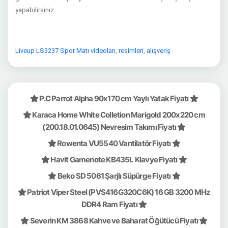
yapabilirsiniz.
Liveup LS3237 Spor Matı videoları
,
resimleri
,
alışveriş
P.C Parrot Alpha 90x170 cm Yaylı Yatak Fiyatı
Karaca Home White Colletion Marigold 200x220 cm
(200.18.01.0645) Nevresim Takımı Fiyatı
Rowenta VU5540 Vantilatör Fiyatı
Havit Gamenote KB435L Klavye Fiyatı
Beko SD 5061 Şarjlı Süpürge Fiyatı
Patriot Viper Steel (PVS416G320C6K) 16 GB 3200 MHz
DDR4 Ram Fiyatı
Severin KM 3868 Kahve ve Baharat Öğütücü Fiyatı