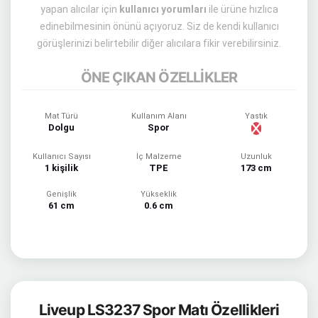
yapan alıcılar için
kullanıcı yorumları
ile ürüne hızlıca
edinebilmesinin önünü açıyoruz. Siz de kendi kullanıcı
görüşlerinizi belirtebilir diğer alıcılara fikir verebilirsiniz.
ÖNE ÇIKAN ÖZELLİKLER
Mat Türü
Kullanım Alanı
Yastık
Dolgu
Spor
Kullanıcı Sayısı
İç Malzeme
Uzunluk
1 kişilik
TPE
173 cm
Genişlik
Yükseklik
61 cm
0.6 cm
Liveup LS3237 Spor Matı Özellikleri