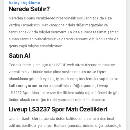
Detaylı Açıklama
Nerede Satılır?
Nereden sipariş verebileceğinize yönelik sorularınızda da size
yardım iletmek için, Mat kategorisindeki diğer mağazalar ve
satıcılar hakkında bilgiler veriyoruz. En kısa sürede teslimat şartları
sunan satıcıları bulabilirsiniz ve garanti kapsamı gibi konularda da
geniş çaplı bilgiye erişebilirsiniz.
Satın Al
Tedarik etme işlemi için de LIVEUP web sitesi üzerinden basitçe
verebilirsiniz. Ürünün satın alma sayfasında
en ucuz fiyat
olanaklarını görüntüleyebilir, iyi incelenmiş incelemeler yapabilir ve
kullanıcı yorumları
na ulaşabilirsiniz. Diğer yandan, Liveup
LS3237 Spor Matı ile benzer özelliklere sahip diğer ürünleri de göz
önüne alarak en doğru tercihi yapmanız mümkün olacaktır.
Liveup LS3237 Spor Matı Özellikleri
Ürünün
özellikleri
arasında üstün kalitede malzemelerden imal
edilmiş özellikler yer alıyor. Bunların yanında, ürünün diğer teknolojik