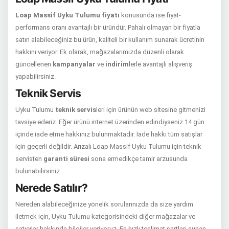
Loap Massif Uyku Tulumu fiyatı
konusunda ise fiyat-
performans oranı avantajlı bir üründür. Pahalı olmayan bir fiyatla
satın alabileceğiniz bu ürün, kaliteli bir kullanım sunarak ücretinin
hakkını veriyor. Ek olarak, mağazalarımızda düzenli olarak
güncellenen
kampanyalar
ve
indirim
lerle avantajlı alışveriş
yapabilirsiniz.
Teknik Servis
Uyku Tulumu
teknik servis
leri için ürünün web sitesine gitmenizi
tavsiye ederiz. Eğer ürünü internet üzerinden edindiyseniz 14 gün
içinde iade etme hakkınız bulunmaktadır. İade hakkı tüm satışlar
için geçerli değildir. Arızalı Loap Massif Uyku Tulumu için teknik
servisten
garanti süresi
sona ermedikçe tamir arzusunda
bulunabilirsiniz.
Nerede Satılır?
Nereden alabileceğinize yönelik sorularınızda da size yardım
iletmek için, Uyku Tulumu kategorisindeki diğer mağazalar ve
satıcılar hakkında bilgiler veriyoruz. En hızlı teslimat şartları sunan