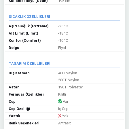
Kullanıcı Boyu (Uzun)
195 cm
SICAKLIK ÖZELLİKLERİ
Aşırı Soğuk (Extreme)
-25 °C
Alt Limit (Limit)
-18 °C
Konfor (Comfort)
-10 °C
Dolgu
Elyaf
TASARIM ÖZELLİKLERİ
Dış Katman
40D Naylon
280T Naylon
Astar
190T Polyester
Fermuar Özellikleri
Kilitli
Cep
Var
Cep Özelliği
İç Cep
Yastık
Yok
Renk Seçenekleri
Antrasit