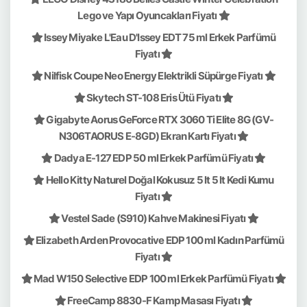
Lego ve Yapı Oyuncakları Fiyatı
Issey Miyake L'Eau D'Issey EDT 75 ml Erkek Parfümü
Fiyatı
Nilfisk Coupe Neo Energy Elektrikli Süpürge Fiyatı
Skytech ST-108 Eris Ütü Fiyatı
Gigabyte Aorus GeForce RTX 3060 Ti Elite 8G (GV-
N306TAORUS E-8GD) Ekran Kartı Fiyatı
Dadya E-127 EDP 50 ml Erkek Parfümü Fiyatı
Hello Kitty Naturel Doğal Kokusuz 5 lt 5 lt Kedi Kumu
Fiyatı
Vestel Sade (S910) Kahve Makinesi Fiyatı
Elizabeth Arden Provocative EDP 100 ml Kadın Parfümü
Fiyatı
Mad W150 Selective EDP 100 ml Erkek Parfümü Fiyatı
FreeCamp 8830-F Kamp Masası Fiyatı