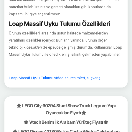
satıcıları bulabilirsiniz ve garanti olanakları gibi konularda da
kapsamlı bilgiye erişebilirsiniz.
Loap Massif Uyku Tulumu Özellikleri
Ürünün
özellikleri
arasında üstün kalitede malzemelerden
yaratılmış özellikler içeriyor. Bunların yanında, ürünün diğer
teknolojik
özellikleri
de epeyce gelişmiş durumda. Kullanıcılar, Loap
Massif Uyku Tulumu ile diledikleri işi sıkıntı çekmeden yapabilirler.
Loap Massif Uyku Tulumu videoları
,
resimleri
,
alışveriş
LEGO City 60294 Stunt Show Truck Lego ve Yapı
Oyuncakları Fiyatı
Vtech Benim İlk Arabam Yürüteç Fiyatı
LEGO Disney 43180 Belles Castle Winter Celebration