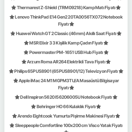
Thermarest Z-Shield (TRM09218) Kamp Matı Fiyatı
Lenovo ThinkPad E14 Gen2 20TA0056TX072 Notebook
Fiyatı
Huawei Watch GT 2 Classic (46mm) Akıllı Saat Fiyatı
MSR Elixir 3 3 Kişilik Kamp Çadırı Fiyatı
Powermaster PM-1651 USB Hub Fiyatı
Arzum Roma AR264 Elektrikli Tava Fiyatı
Philips 65PUS8901 (65PUS8901/12) Televizyon Fiyatı
Apple iMac 24 M1 MGPM3TU/A Masaüstü Bilgisayar
Fiyatı
Dell Inspiron 5620 I56206005U Notebook Fiyatı
Behringer HO 66 Kulaklık Fiyatı
Arendo Eightcook Yumurta Pişirme Makinesi Fiyatı
Sleeppeople Comfortline 100x200 cm Visco Yatak Fiyatı