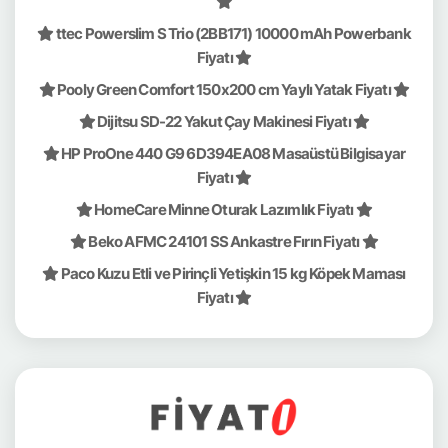
ttec Powerslim S Trio (2BB171) 10000 mAh Powerbank
Fiyatı
Pooly Green Comfort 150x200 cm Yaylı Yatak Fiyatı
Dijitsu SD-22 Yakut Çay Makinesi Fiyatı
HP ProOne 440 G9 6D394EA08 Masaüstü Bilgisayar
Fiyatı
HomeCare Minne Oturak Lazımlık Fiyatı
Beko AFMC 24101 SS Ankastre Fırın Fiyatı
Paco Kuzu Etli ve Pirinçli Yetişkin 15 kg Köpek Maması
Fiyatı