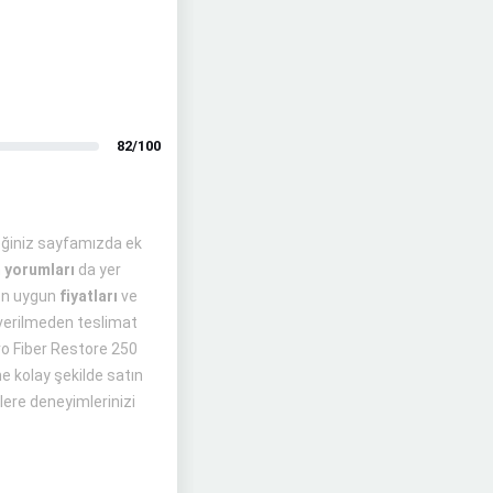
82/100
eğiniz sayfamızda ek
n
yorumları
da yer
 en uygun
fiyatları
ve
 verilmeden teslimat
 Pro Fiber Restore 250
ne kolay şekilde satın
lere deneyimlerinizi