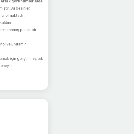
parlak görünümler elde
iştir. Bu besinler,
mcı olmaktadır.
aldırır.
en arınmış parlak bir
nol ve E vitamini
amak için geliştirilmiş tek
deneyin.