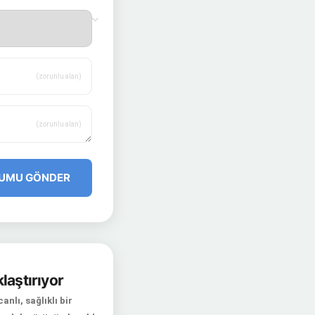
(zorunlu alan)
(zorunlu alan)
UMU GÖNDER
laştırıyor
nlı, sağlıklı bir