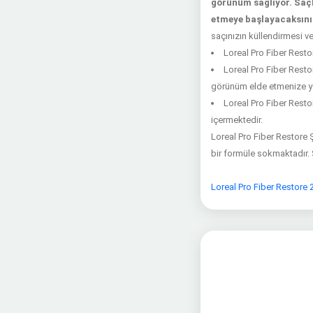
görünüm sağlıyor. Saçl
etmeye başlayacaksını
saçınızın küllendirmesi ve
Loreal Pro Fiber Restor
Loreal Pro Fiber Rest
görünüm elde etmenize yar
Loreal Pro Fiber Restor
içermektedir.
Loreal Pro Fiber Restore Ş
bir formüle sokmaktadır. S
Loreal Pro Fiber Restore