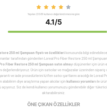
Yapılan 23509 kullanıcı değerlendirmesine göre
4.1/5
store 250 ml Şampuan fiyatı ve özellikleri
konusunda bilgi edinebilec
lananlar tarafından gönderilen Loreal Pro Fiber Restore 250 ml Şampua
Pro Fiber Restore 250 ml Şampuan satın alma
yı düşünenler için ürün
nı değerlendiriyoruz. Ürün için satıcılar ve mağazalar üzerinden sipariş
garanti ve iade prosedürlerini lütfen satıcı şartlarını aracılığı ile Loreal
labilirim diye araştırma yapan alıcılar için
kullanıcı yorumları
ile ürü
 açıyoruz. Siz de kendi kullanıcı yorumunuzu gönderebilir diğer tüketici
aktarabilirsiniz.
ÖNE ÇIKAN ÖZELLİKLER