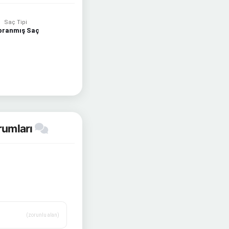
Saç Tipi
pranmış Saç
rumları
(zorunlu alan)