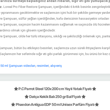
arınıza sürmeye başladığınız andan itibaren, sığır eti gibi yumuşacık 
z.
Loreal Pro Fiber Restore Şampuan, içeriğindeki 6 kritik besinle zenginleştirilm
 yıpranmasını geciktirmekte ve saçlarınızın içini hızlı bir şekilde germeye yardı
e Şampuan, sülfür yağları içerdiğinden, kafa derisizinin hassasiyetini ortadan k
ore Şampuan, saçınızın hacim kazanmasını sağlamak ve saçınızda ölü hücrelerd
dımcı olmak için gliserin içeriğindedir.
e Şampuan, cilde her türlü iritasyonu, sıkılığı ve şekilsizliği önlemek için, pante
ampuan, bütün bu etkileyici besinleri, saçlarınıza uzun süreli ihtiyaçlarını karşıl
açlarınızın her seferinde sığır eti gibi parlak görünmesi için, bu ürünü bir kez 
 250 ml Şampuan videoları
,
resimleri
,
alışveriş
P.C Parrot Steel 120x200 cm Yaylı Yatak Fiyatı
Datça Kekik Balı 250 gr Bal Fiyatı
Phaedon Antigua EDP 50 ml Unisex Parfüm Fiyatı