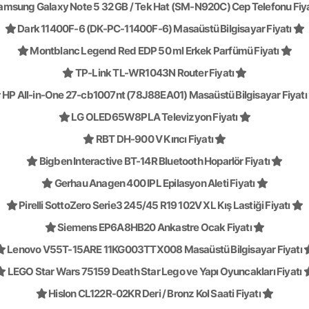
msung Galaxy Note 5 32 GB / Tek Hat (SM-N920C) Cep Telefonu Fiy
Dark 11400F-6 (DK-PC-11400F-6) Masaüstü Bilgisayar Fiyatı
Montblanc Legend Red EDP 50 ml Erkek Parfümü Fiyatı
TP-Link TL-WR1043N Router Fiyatı
HP All-in-One 27-cb1007nt (78J88EA01) Masaüstü Bilgisayar Fiyatı
LG OLED65W8PLA Televizyon Fiyatı
RBT DH-900 V Kırıcı Fiyatı
Bigben Interactive BT-14R Bluetooth Hoparlör Fiyatı
Gerhau Anagen 400 IPL Epilasyon Aleti Fiyatı
Pirelli SottoZero Serie3 245/45 R19 102V XL Kış Lastiği Fiyatı
Siemens EP6A8HB20 Ankastre Ocak Fiyatı
Lenovo V55T-15ARE 11KG003TTX008 Masaüstü Bilgisayar Fiyatı
LEGO Star Wars 75159 Death Star Lego ve Yapı Oyuncakları Fiyatı
Hislon CL122R-02KR Deri / Bronz Kol Saati Fiyatı