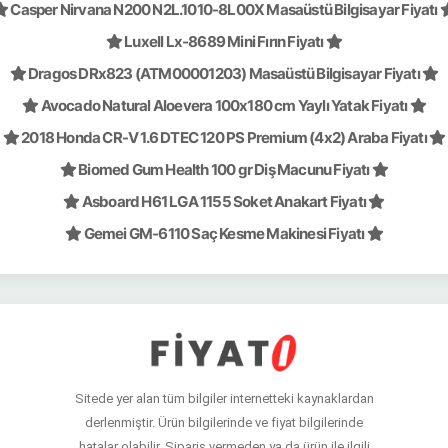
Casper Nirvana N200 N2L.1010-8L00X Masaüstü Bilgisayar Fiyatı
Luxell Lx-8689 Mini Fırın Fiyatı
Dragos DRx823 (ATM00001203) Masaüstü Bilgisayar Fiyatı
Avocado Natural Aloevera 100x180 cm Yaylı Yatak Fiyatı
2018 Honda CR-V 1.6 DTEC 120 PS Premium (4x2) Araba Fiyatı
Biomed Gum Health 100 gr Diş Macunu Fiyatı
Asboard H61 LGA 1155 Soket Anakart Fiyatı
Gemei GM-6110 Saç Kesme Makinesi Fiyatı
Sitede yer alan tüm bilgiler internetteki kaynaklardan
derlenmiştir. Ürün bilgilerinde ve fiyat bilgilerinde
hatalar olabilir. Sipariş vermeden ya da ürün ile ilgili