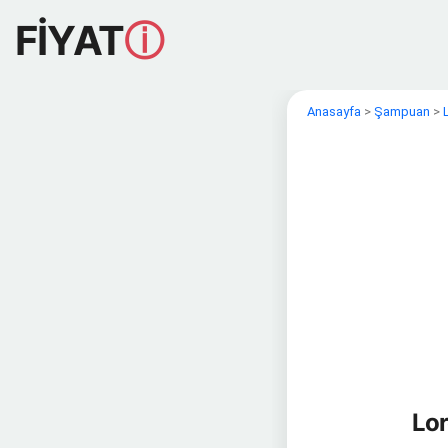
FİYAT
ⓘ
Anasayfa
>
Şampuan
>
Lor