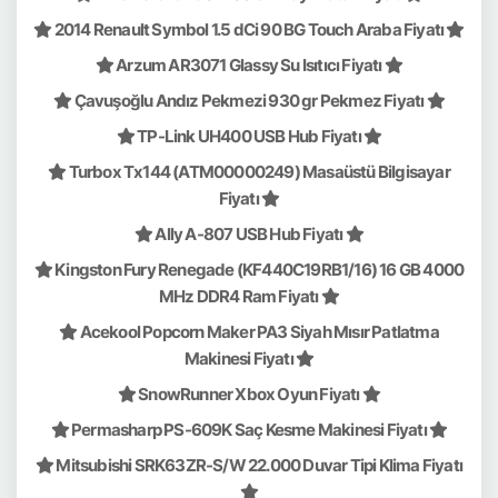
2014 Renault Symbol 1.5 dCi 90 BG Touch Araba Fiyatı
Arzum AR3071 Glassy Su Isıtıcı Fiyatı
Çavuşoğlu Andız Pekmezi 930 gr Pekmez Fiyatı
TP-Link UH400 USB Hub Fiyatı
Turbox Tx144 (ATM00000249) Masaüstü Bilgisayar
Fiyatı
Ally A-807 USB Hub Fiyatı
Kingston Fury Renegade (KF440C19RB1/16) 16 GB 4000
MHz DDR4 Ram Fiyatı
Acekool Popcorn Maker PA3 Siyah Mısır Patlatma
Makinesi Fiyatı
SnowRunner Xbox Oyun Fiyatı
Permasharp PS-609K Saç Kesme Makinesi Fiyatı
Mitsubishi SRK63ZR-S/W 22.000 Duvar Tipi Klima Fiyatı