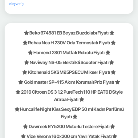
alışveriş
Beko 674581 EB Beyaz Buzdolabı Fiyatı
Rehau Nea H 230V Oda Termostatı Fiyatı
Homend 2801 Mutfak Robotu Fiyatı
Naviway NS-05 Elektrikli Scooter Fiyatı
Kitchenaid 5KSM95PSECU Mikser Fiyatı
Goldmaster SP-415 Akım Korumalı Priz Fiyatı
2016 Citroen DS 3 1.2 PureTech 110 HP EAT6 DStyle
Araba Fiyatı
Huncalife Night Kiss Sexy EDP 50 ml Kadın Parfümü
Fiyatı
Dawreek RY5200 Motorlu Testere Fiyatı
Vize Verona 160x200 cm Yaylı Yatak Fiyatı