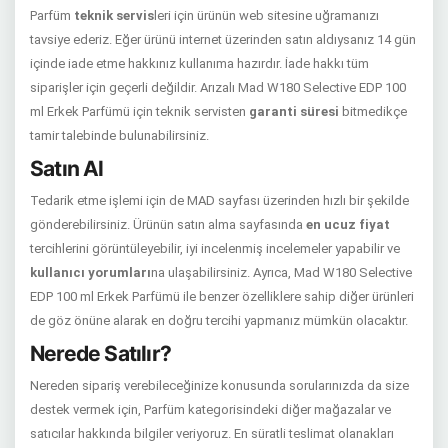
Parfüm
teknik servis
leri için ürünün web sitesine uğramanızı
tavsiye ederiz. Eğer ürünü internet üzerinden satın aldıysanız 14 gün
içinde iade etme hakkınız kullanıma hazırdır. İade hakkı tüm
siparişler için geçerli değildir. Arızalı Mad W180 Selective EDP 100
ml Erkek Parfümü için teknik servisten
garanti süresi
bitmedikçe
tamir talebinde bulunabilirsiniz.
Satın Al
Tedarik etme işlemi için de MAD sayfası üzerinden hızlı bir şekilde
gönderebilirsiniz. Ürünün satın alma sayfasında
en ucuz fiyat
tercihlerini görüntüleyebilir, iyi incelenmiş incelemeler yapabilir ve
kullanıcı yorumları
na ulaşabilirsiniz. Ayrıca, Mad W180 Selective
EDP 100 ml Erkek Parfümü ile benzer özelliklere sahip diğer ürünleri
de göz önüne alarak en doğru tercihi yapmanız mümkün olacaktır.
Nerede Satılır?
Nereden sipariş verebileceğinize konusunda sorularınızda da size
destek vermek için, Parfüm kategorisindeki diğer mağazalar ve
satıcılar hakkında bilgiler veriyoruz. En süratli teslimat olanakları