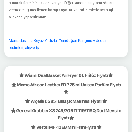
sunarak ücretinin hakkını veriyor. Diğer yandan, sayfamızda ara
vermeden güncellenen
kampanyalar
ve
indirim
lerle avantajlı
alışveriş yapabilirsiniz.
Mamadus Lila Beyaz Yıldızlar Yenidoğan Kanguru videoları
,
resimleri
,
alışveriş
Wiami Dual Basket Air Fryer 9 L Fritöz Fiyatı
Memo African Leather EDP 75 ml Unisex Parfüm Fiyatı
Arçelik 6585 I Bulaşık Makinesi Fiyatı
General Grabber X3 245/70 R17 119/116Q Dört Mevsim
Fiyatı
Vestel MF 42 EB Mini Fırın Fiyatı