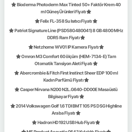
Bioderma Photoderm Max Tinted 50+ Faktör Krem 40
ml Güneş Ürünleri Fiyatı
Felix FL-358 Su Isıtıcı Fiyatı
Patriot Signature Line (PSD58G480041) 8 GB 4800 MHz
DDR5 Ram Fiyatı
Netzhome WV01 IP Kamera Fiyatı
Omron M3 Comfort 60 ölçüm (HEM-7134-E) Tam
Otomatik Tansiyon Aleti Fiyatı
Abercrombie & Fitch First Instinct Sheer EDP 100 ml
Kadın Parfümü Fiyatı
Casper Nirvana N200 N2L.G640-DD00E Masaüstü
Bilgisayar Fiyatı
2014 Volkswagen Golf 1.6 TDI BMT 105 PS DSG Highline
Araba Fiyatı
Hadron HD192 USB Hub Fiyatı
MF Product Acoustic 0543 Kulaklık Fiyatı