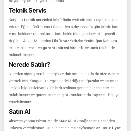
doyurmayı amaçlayan bir üründür.
Teknik Servis
Kanguru
teknik servis
leri için ürünün web sitesine erişmenizi rica
ederiz. Eğer ürünü internet üzerinden aldıysanız 14 gün içinde iade
etme hakkınız durmaktadır. İade hakkı tüm siparişler için geçerli
değildir. Arızalı Mamadus Lila Beyaz Yıldızlar Yenidoğan Kanguru
için teknik servisten
garanti süresi
bitmedikçe tamir talebinde
bulunabilirsiniz.
Nerede Satılır?
Nereden sipariş verebileceğinize dair sorularınızda da size destek
vermek için, Kanguru kategorisindeki diğer mağazalar ve satıcılar
ile ilgili bilgiler iletiyoruz. En hızlı teslimat şartları sunan satıcıları
bulabilirsiniz ve garanti süreleri gibi konularda da kapsamlı bilgiye
erişebilirsiniz.
Satın Al
Alışveriş yapma işlemi için de MAMADUS mağazaları üzerinden
kolayca verebilirsiniz. Ürünün satın alma sayfasında
en ucuz fiyat