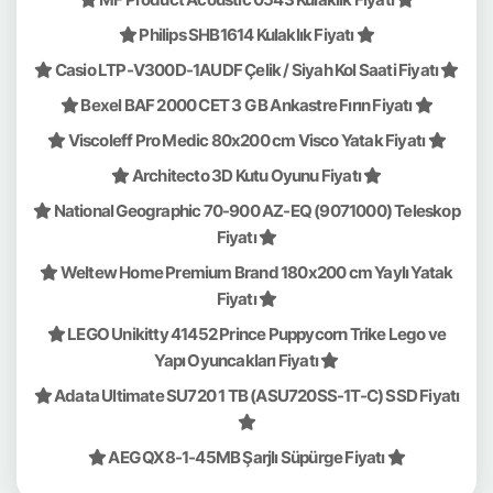
Philips SHB1614 Kulaklık Fiyatı
Casio LTP-V300D-1AUDF Çelik / Siyah Kol Saati Fiyatı
Bexel BAF 2000 CET 3 G B Ankastre Fırın Fiyatı
Viscoleff Pro Medic 80x200 cm Visco Yatak Fiyatı
Architecto 3D Kutu Oyunu Fiyatı
National Geographic 70-900 AZ-EQ (9071000) Teleskop
Fiyatı
Weltew Home Premium Brand 180x200 cm Yaylı Yatak
Fiyatı
LEGO Unikitty 41452 Prince Puppycorn Trike Lego ve
Yapı Oyuncakları Fiyatı
Adata Ultimate SU720 1 TB (ASU720SS-1T-C) SSD Fiyatı
AEG QX8-1-45MB Şarjlı Süpürge Fiyatı