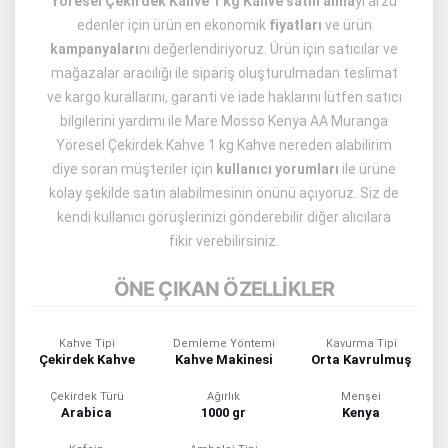
Yöresel Çekirdek Kahve 1 kg Kahve satın alma
yı arzu
edenler için ürün en ekonomik
fiyatları
ve ürün
kampanyaları
nı değerlendiriyoruz. Ürün için satıcılar ve
mağazalar aracılığı ile sipariş oluşturulmadan teslimat
ve kargo kurallarını, garanti ve iade haklarını lütfen satıcı
bilgilerini yardımı ile Mare Mosso Kenya AA Muranga
Yöresel Çekirdek Kahve 1 kg Kahve nereden alabilirim
diye soran müşteriler için
kullanıcı yorumları
ile ürüne
kolay şekilde satın alabilmesinin önünü açıyoruz. Siz de
kendi kullanıcı görüşlerinizi gönderebilir diğer alıcılara
fikir verebilirsiniz.
ÖNE ÇIKAN ÖZELLİKLER
Kahve Tipi
Demleme Yöntemi
Kavurma Tipi
Çekirdek Kahve
Kahve Makinesi
Orta Kavrulmuş
Çekirdek Türü
Ağırlık
Menşei
Arabica
1000 gr
Kenya