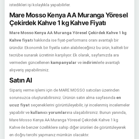
istedikleri işi kolaylıkla yapabilirler.
Mare Mosso Kenya AA Muranga Yöresel
Çekirdek Kahve 1 kg Kahve Fiyatı
Mare Mosso Kenya AA Muranga Yöresel Çekirdek Kahve 1 kg
Kahve fiyatı
hakkında ise fiyat-performans oranı avantajlı bir
üründür. Ekonomik bir fiyatla satın alabileceğiniz bu ürün, kaliteli bir
tecrübe sunarak ücretinin karşılıyor. Ek olarak, sayfamızda ara
vermeden güncellenen
kampanyalar
ve
indirim
lerle avantajlı
alışveriş yapabilirsiniz.
Satın Al
Sipariş verme işlemi için de MARE MOSSO satıcıları üzerinden
sorunsuzca oluşturabilirsiniz. Ürünün satın alma sayfasında
en
ucuz fiyat
seçeneklerini görüntüleyebilir, iyi incelenmiş incelemeler
yapabilir ve
kullanıcı yorumları
na ulaşabilirsiniz. Bunun yanında,
Mare Mosso Kenya AA Muranga Yöresel Çekirdek Kahve 1 kg
Kahve ile benzer özelliklere sahip diğer ürünleri de görüntüleyerek
en doğru tercihi yapmanız mümkün olacaktır.