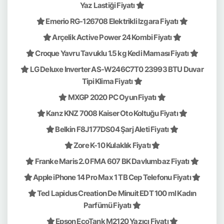
Yaz Lastiği Fiyatı
Emerio RG-126708 Elektrikli Izgara Fiyatı
Arçelik Active Power 24 Kombi Fiyatı
Croque Yavru Tavuklu 1.5 kg Kedi Maması Fiyatı
LG Deluxe Inverter AS-W246C7T0 23993 BTU Duvar
Tipi Klima Fiyatı
MXGP 2020 PC Oyun Fiyatı
Kanz KNZ 7008 Kaiser Oto Koltuğu Fiyatı
Belkin F8J177DS04 Şarj Aleti Fiyatı
Zore K-10 Kulaklık Fiyatı
Franke Maris 2.0 FMA 607 BK Davlumbaz Fiyatı
Apple iPhone 14 Pro Max 1 TB Cep Telefonu Fiyatı
Ted Lapidus Creation De Minuit EDT 100 ml Kadın
Parfümü Fiyatı
Epson EcoTank M2120 Yazıcı Fiyatı