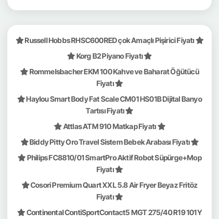
Russell Hobbs RHSC600RED çok Amaçlı Pişirici Fiyatı
Korg B2 Piyano Fiyatı
Rommelsbacher EKM 100 Kahve ve Baharat Öğütücü
Fiyatı
Haylou Smart Body Fat Scale CM01 HS01B Dijital Banyo
Tartısı Fiyatı
Attlas ATM 910 Matkap Fiyatı
Biddy Pitty Oro Travel Sistem Bebek Arabası Fiyatı
Philips FC8810/01 SmartPro Aktif Robot Süpürge+Mop
Fiyatı
Cosori Premium Quart XXL 5.8 Air Fryer Beyaz Fritöz
Fiyatı
Continental ContiSportContact5 MGT 275/40 R19 101Y