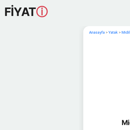
FİYAT
ⓘ
Anasayfa
>
Yatak
>
Midil
Mi