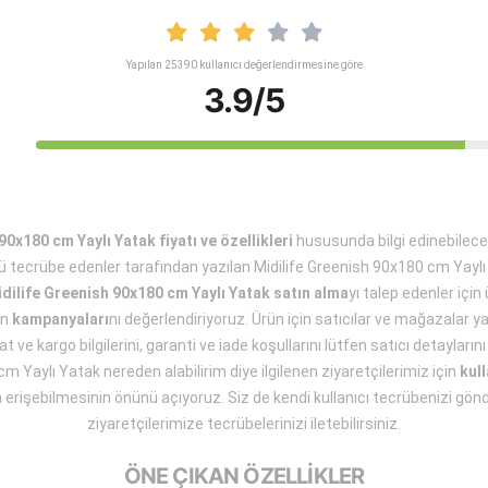
Yapılan 25390 kullanıcı değerlendirmesine göre
3.9/5
90x180 cm Yaylı Yatak fiyatı ve özellikleri
hususunda bilgi edinebilec
 tecrübe edenler tarafından yazılan Midilife Greenish 90x180 cm Yayl
dilife Greenish 90x180 cm Yaylı Yatak satın alma
yı talep edenler içi
ün
kampanyaları
nı değerlendiriyoruz. Ürün için satıcılar ve mağazalar yar
ve kargo bilgilerini, garanti ve iade koşullarını lütfen satıcı detaylarını
 Yaylı Yatak nereden alabilirim diye ilgilenen ziyaretçilerimiz için
kull
a erişebilmesinin önünü açıyoruz. Siz de kendi kullanıcı tecrübenizi gönde
ziyaretçilerimize tecrübelerinizi iletebilirsiniz.
ÖNE ÇIKAN ÖZELLİKLER