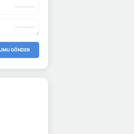
(zorunlu alan)
(zorunlu alan)
UMU GÖNDER