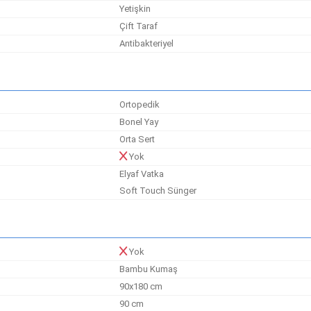
Yetişkin
Çift Taraf
Antibakteriyel
Ortopedik
Bonel Yay
Orta Sert
Yok
Elyaf Vatka
Soft Touch Sünger
Yok
Bambu Kumaş
90x180 cm
90 cm