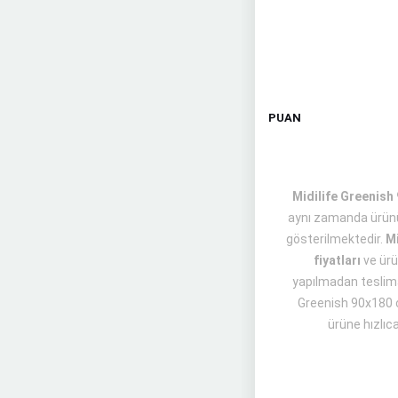
PUAN
Midilife Greenish 
aynı zamanda ürünü
gösterilmektedir.
Mi
fiyatları
ve ür
yapılmadan teslimat 
Greenish 90x180 cm
ürüne hızlıc