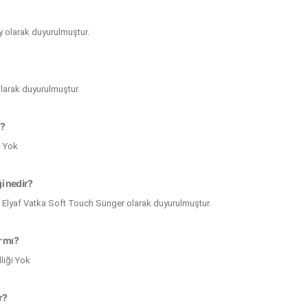
ay olarak duyurulmuştur.
 olarak duyurulmuştur.
ı?
i Yok
i nedir?
 Elyaf Vatka Soft Touch Sünger olarak duyurulmuştur.
r mı?
liği Yok
r?