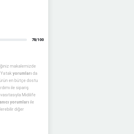
78/100
eğiniz makalemizde
ı Yatak
yorumları
da
n ürün en bütçe dostu
dımı ile sipariş
 vasıtasıyla Midilife
anıcı yorumları
ile
rebilir diğer