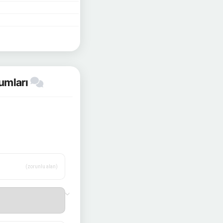
rumları
(zorunlu alan)