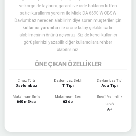
ve kargo detaylarını, garanti ve iade haklarını lütfen
satıcı kurallarını yardımı ile Miele DA 6690 W OBSW
Davlumbaz nereden alabilirim diye soran müşteriler için
kullanıcı yorumları
ile ürüne kolay şekilde satın
alabilmesinin önünü açıyoruz. Siz de kendi kullanıcı
görüşlerinizi yazabilir diğer kullanıcılara rehber
olabilirsiniz.
ÖNE ÇIKAN ÖZELLİKLER
Cihaz Türü
Davlumbaz Şekli
Davlumbaz Tipi
Davlumbaz
T Tipi
Ada Tipi
Maksimum Emiş
Maksimum Ses
Enerji Verimlilik
640 m3/sa
63 db
Sınıfı
A+