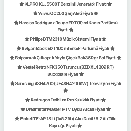
KLPRO KLJ5500T Benzinli Jeneratör Fiyatı
Wiwu QC200 Şarj Aleti Fiyatı
Narciso Rodriguez Rouge EDT 90 ml Kadın Parfümü
Fiyatı
Philips BTM2310 Müzik Sistemi Fiyatı
Bvlgari Black EDT 100 ml Erkek Parfümü Fiyatı
Balparmak Çıtkapak Yayla Çiçek Balı 350 gr Bal Fiyatı
Vestel Retro NFK350 Turuncu (BZD XL4209 RT)
Buzdolabı Fiyatı
Samsung 48H4200 (UE48H4200AW) Televizyon Fiyatı
Redragon Delirium Pro Kulaklık Fiyatı
Dreamstar Master IPTV Uydu Alıcısı Fiyatı
Einhell TE-AP 18 Li (1x5.2Ah) Akü Dahil / 5.2 Ah Tilki
Kuyruğu Fiyatı