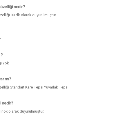
elliği nedir?
liği 90 dk olarak duyurulmuştur.
r
ı?
ği Yok
var mı?
zelliği Standart Kare Tepsi Yuvarlak Tepsi
i nedir?
 Inox olarak duyurulmuştur.