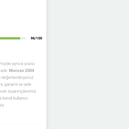
96/100
emizde ayrıca ürünü
adır.
Minisan 2004
ı değerlendiriyoruz.
i, garanti ve iade
soran ziyaretçilerimiz
 kendi kullanıcı
iz.