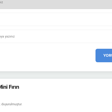
YOR
ni Fırın
k duyurulmuştur.