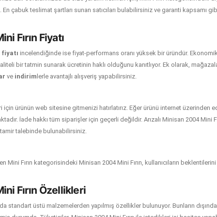
oruz. En çabuk teslimat şartları sunan satıcıları bulabilirsiniz ve garanti kapsamı g
ni Fırın Fiyatı
 fiyatı
incelendiğinde ise fiyat-performans oranı yüksek bir üründür. Ekonomik b
aliteli bir tatmin sunarak ücretinin haklı olduğunu kanıtlıyor. Ek olarak, mağaza
ar
ve
indirim
lerle avantajlı alışveriş yapabilirsiniz.
ri için ürünün web sitesine gitmenizi hatırlatırız. Eğer ürünü internet üzerinden 
adır. İade hakkı tüm siparişler için geçerli değildir. Arızalı Minisan 2004 Mini Fı
amir talebinde bulunabilirsiniz.
n Mini Fırın kategorisindeki Minisan 2004 Mini Fırın, kullanıcıların beklentileri
ni Fırın Özellikleri
da standart üstü malzemelerden yapılmış özellikler bulunuyor. Bunların dışında