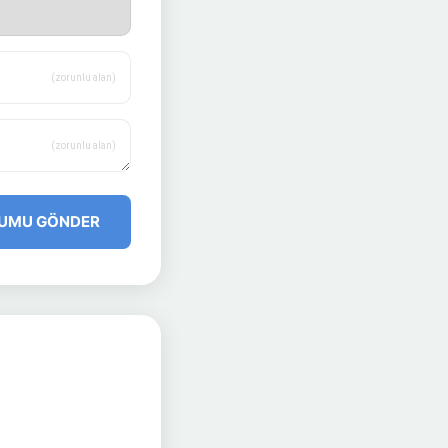
(zorunlu alan)
(zorunlu alan)
UMU GÖNDER