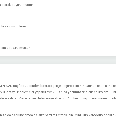
m olarak duyurulmuştur.
olarak duyurulmuştur.
olarak duyurulmuştur.
 MINISAN sayfası üzerinden basitçe gerçekleştirebilirsiniz. Ürünün satın alma 
ilir, detaylı incelemeler yapabilir ve
kullanıcı yorumları
na erişebilirsiniz. B
liklere sahip diğer ürünleri de listeleyerek en doğru tercihi yapmanız mümkün ola
ize dair sorularınızda da size yardım iletmek için, Mini Fırın kategorisindeki d