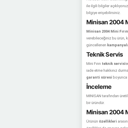
ile ilgili bilgiler açıklıy
bilgiye erişebilirsiniz.
Minisan 2004 Mi
Minisan 2004 Mini Fırın
verebileceğiniz bu ürün, k
güncellenen
kampanyal
Teknik Servis
Mini Fırın
teknik servis
le
iade etme hakkınız durmakt
garanti süresi
boyunca t
İnceleme
MINISAN tarafından üretile
bir üründür.
Minisan 2004 Mi
Ürünün
özellikleri
arasın