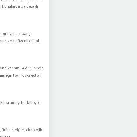
ibi konularda da detaylı
ir fiyatla sipariş
larımızda düzenli olarak
edindiyseniz 14 gün içinde
rın için teknik servisten
ni karşılamayı hedefleyen
, ürünün diğer teknolojik