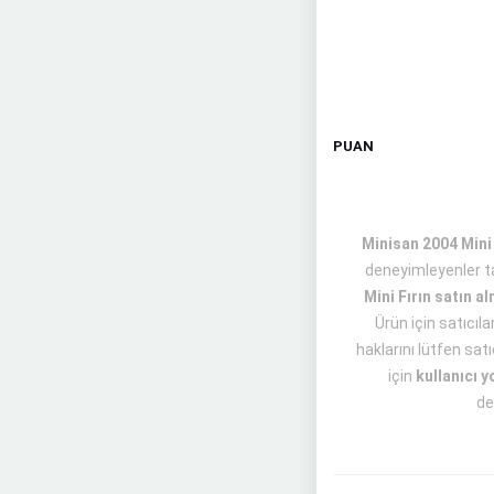
PUAN
Minisan 2004 Mini F
deneyimleyenler ta
Mini Fırın satın a
Ürün için satıcıl
haklarını lütfen satı
için
kullanıcı y
de