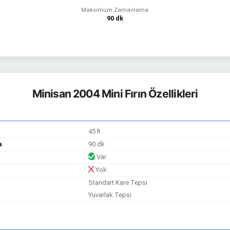
Maksimum Zamanlama
90 dk
Minisan 2004 Mini Fırın Özellikleri
45 lt
a
90 dk
Var
Yok
Standart Kare Tepsi
Yuvarlak Tepsi