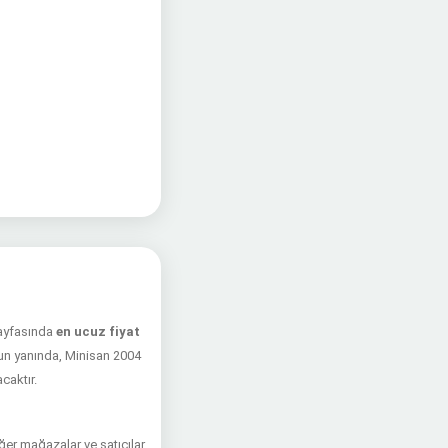
sayfasında
en ucuz fiyat
unun yanında, Minisan 2004
caktır.
iğer mağazalar ve satıcılar