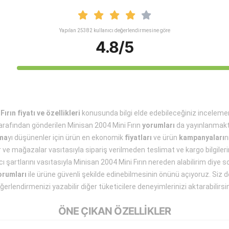
Yapılan 25382 kullanıcı değerlendirmesine göre
4.8/5
ırın fiyatı ve özellikleri
konusunda bilgi elde edebileceğiniz incelem
rafından gönderilen Minisan 2004 Mini Fırın
yorumları
da yayınlanmakt
lma
yı düşünenler için ürün en ekonomik
fiyatları
ve ürün
kampanyaları
n
ar ve mağazalar vasıtasıyla sipariş verilmeden teslimat ve kargo bilgilerin
cı şartlarını vasıtasıyla Minisan 2004 Mini Fırın nereden alabilirim diye 
orumları
ile ürüne güvenli şekilde edinebilmesinin önünü açıyoruz. Siz de
ğerlendirmenizi yazabilir diğer tüketicilere deneyimlerinizi aktarabilirsin
ÖNE ÇIKAN ÖZELLİKLER