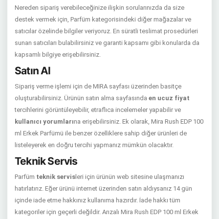
Nereden sipariş verebileceğinize ilişkin sorularınızda da size
destek vermek için, Parfüm kategorisindeki diğer mağazalar ve
satıcılar özelinde bilgiler veriyoruz. En süratli teslimat prosedürleri
sunan satıcıları bulabilirsiniz ve garanti kapsamı gibi konularda da
kapsamlı bilgiye erişebilirsiniz.
Satın Al
Sipariş verme işlemi için de MIRA sayfası üzerinden basitçe
oluşturabilirsiniz. Ürünün satın alma sayfasında
en ucuz fiyat
tercihlerini görüntüleyebilir, etraflıca incelemeler yapabilir ve
kullanıcı yorumları
na erişebilirsiniz. Ek olarak, Mira Rush EDP 100
ml Erkek Parfümü ile benzer özelliklere sahip diğer ürünleri de
listeleyerek en doğru tercihi yapmanız mümkün olacaktır.
Teknik Servis
Parfüm
teknik servis
leri için ürünün web sitesine ulaşmanızı
hatırlatırız. Eğer ürünü internet üzerinden satın aldıysanız 14 gün
içinde iade etme hakkınız kullanıma hazırdır. İade hakkı tüm
kategoriler için geçerli değildir. Arızalı Mira Rush EDP 100 ml Erkek