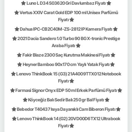
Luno L D34 S03620 Gri Davlumbaz Fiyatı
Vertus XXIV Carat Gold EDP 100 ml Unisex Parfümü
Fiyatı
Dahua IPC-CB2C40M-ZS-2812 IP Kamera Fiyatı
2021 Dacia Sandero 1.0 Turbo 90 BG X-tronic Prestige
Araba Fiyatı
Fakir Blaze 2300 Saç Kurutma Makinesi Fiyatı
Heyner Bamboo 90x170 cm Yaylı Yatak Fiyatı
Lenovo ThinkBook 15 (G3) 21A4009TTX012 Notebook
Fiyatı
Farmasi Signor Onyx EDP 50 ml Erkek Parfümü Fiyatı
Köyceğiz Balı Sedir Balı 250 gr Bal Fiyatı
Bebedor T40437 Isıya Dayanıklı Cam Biberon Fiyatı
Lenovo ThinkBook 14 (G2) 20VD00D6TX12 Ultrabook
Fiyatı