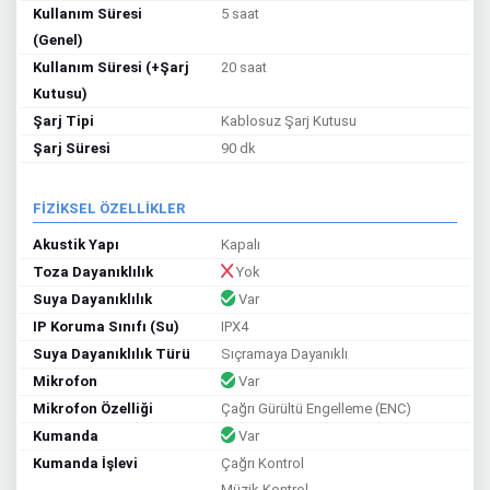
Kullanım Süresi
5 saat
(Genel)
Kullanım Süresi (+Şarj
20 saat
Kutusu)
Şarj Tipi
Kablosuz Şarj Kutusu
Şarj Süresi
90 dk
FİZİKSEL ÖZELLİKLER
Akustik Yapı
Kapalı
Toza Dayanıklılık
Yok
Suya Dayanıklılık
Var
IP Koruma Sınıfı (Su)
IPX4
Suya Dayanıklılık Türü
Sıçramaya Dayanıklı
Mikrofon
Var
Mikrofon Özelliği
Çağrı Gürültü Engelleme (ENC)
Kumanda
Var
Kumanda İşlevi
Çağrı Kontrol
Müzik Kontrol