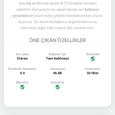
aracılığı ile Momax Spark (BT5) Kulaklık nereden
alabilirim diye araştırma yapan alıcılar için
kullanıcı
yorumları
ile ürüne kolay şekilde edinebilmesinin önünü
açıyoruz. Siz de kendi kullanıcı değerlendirmenizi
belirtebilir diğer tüketicilere fikir verebilirsiniz.
ÖNE ÇIKAN ÖZELLİKLER
Ses Çıkışı
Bağlantı Tipi
Bluetooth
Stereo
Tam Kablosuz
Bluetooth Standardı
Hassasiyet
Empedans
5.0
96 dB
32 Ohm
Mikrofon
Kumanda