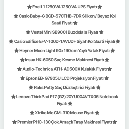
Enel L1 1250VA 1250 VA UPS Fiyatı
Casio Baby-G BGD-570THB-7DR Silikon / Beyaz Kol
Saati Fiyatı
Vestel Mini SB9001 Buzdolabı Fiyatı
Casio Edifice EFV-100D-1AVUDF Siyah Kol Saati Fiyatı
Heyner Moon Light 90x190 cm Yaylı Yatak Fiyatı
Insua HK-6050 Saç Kesme Makinesi Fiyatı
Audio-Technica ATH-AD500X Kulaklık Fiyatı
Epson EB-G7905U LCD Projeksiyon Fiyatı
Raks Petty Saç Düzleştirici Fiyatı
Lenovo ThinkPad P17 (G2) 20YU004VTX06 Notebook
Fiyatı
Xtrike Me GM-310 Mouse Fiyatı
Premier PHC-130 Çok Amaçlı Tıraş Makinesi Fiyatı