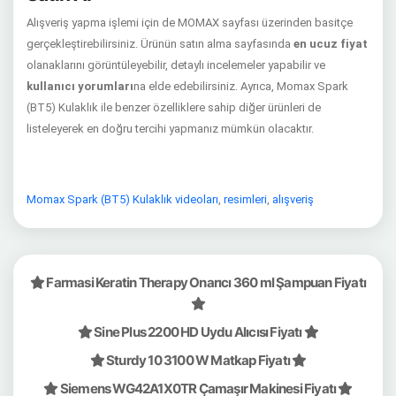
Alışveriş yapma işlemi için de MOMAX sayfası üzerinden basitçe
gerçekleştirebilirsiniz. Ürünün satın alma sayfasında
en ucuz fiyat
olanaklarını görüntüleyebilir, detaylı incelemeler yapabilir ve
kullanıcı yorumları
na elde edebilirsiniz. Ayrıca, Momax Spark
(BT5) Kulaklık ile benzer özelliklere sahip diğer ürünleri de
listeleyerek en doğru tercihi yapmanız mümkün olacaktır.
Momax Spark (BT5) Kulaklık videoları
,
resimleri
,
alışveriş
Farmasi Keratin Therapy Onarıcı 360 ml Şampuan Fiyatı
Sine Plus 2200 HD Uydu Alıcısı Fiyatı
Sturdy 10 3100 W Matkap Fiyatı
Siemens WG42A1X0TR Çamaşır Makinesi Fiyatı