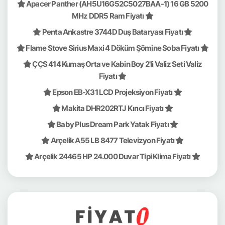
Apacer Panther (AH5U16G52C5027BAA-1) 16 GB 5200
MHz DDR5 Ram Fiyatı
Penta Ankastre 3744D Duş Bataryası Fiyatı
Flame Stove Sirius Maxi 4 Döküm Şömine Soba Fiyatı
ÇÇS 414 Kumaş Orta ve Kabin Boy 2'li Valiz Seti Valiz
Fiyatı
Epson EB-X31 LCD Projeksiyon Fiyatı
Makita DHR202RTJ Kırıcı Fiyatı
Baby Plus Dream Park Yatak Fiyatı
Arçelik A55 LB 8477 Televizyon Fiyatı
Arçelik 24465 HP 24.000 Duvar Tipi Klima Fiyatı