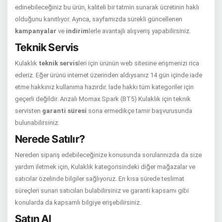
edinebileceğiniz bu ürün, kaliteli bir tatmin sunarak ücretinin haklı
olduğunu kanıtlıyor. Ayrıca, sayfamızda sürekli güncellenen
kampanyalar
ve
indirim
lerle avantajlı alışveriş yapabilirsiniz.
Teknik Servis
Kulaklık
teknik servis
leri için ürünün web sitesine erişmenizi rica
ederiz. Eğer ürünü internet üzerinden aldıysanız 14 gün içinde iade
etme hakkınız kullanıma hazırdır. İade hakkı tüm kategoriler için
geçerli değildir. Arızalı Momax Spark (BT5) Kulaklık için teknik
servisten
garanti süresi
sona ermedikçe tamir başvurusunda
bulunabilirsiniz.
Nerede Satılır?
Nereden sipariş edebileceğinize konusunda sorularınızda da size
yardım iletmek için, Kulaklık kategorisindeki diğer mağazalar ve
satıcılar özelinde bilgiler sağlıyoruz. En kısa sürede teslimat
süreçleri sunan satıcıları bulabilirsiniz ve garanti kapsamı gibi
konularda da kapsamlı bilgiye erişebilirsiniz.
Satın Al