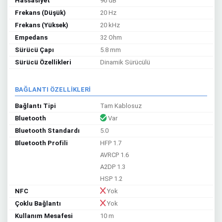
Hassasiyet
96 dB
Frekans (Düşük)
20 Hz
Frekans (Yüksek)
20 kHz
Empedans
32 Ohm
Sürücü Çapı
5.8 mm
Sürücü Özellikleri
Dinamik Sürücülü
BAĞLANTI ÖZELLİKLERİ
Bağlantı Tipi
Tam Kablosuz
Bluetooth
Var
Bluetooth Standardı
5.0
Bluetooth Profili
HFP 1.7
AVRCP 1.6
A2DP 1.3
HSP 1.2
NFC
Yok
Çoklu Bağlantı
Yok
Kullanım Mesafesi
10 m