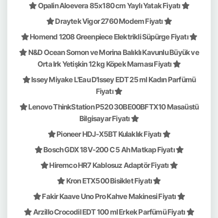
Opalin Aloevera 85x180 cm Yaylı Yatak Fiyatı
Draytek Vigor 2760 Modem Fiyatı
Homend 1208 Greenpiece Elektrikli Süpürge Fiyatı
N&D Ocean Somon ve Morina Balıklı Kavunlu Büyük ve
Orta Irk Yetişkin 12 kg Köpek Maması Fiyatı
Issey Miyake L'Eau D'Issey EDT 25 ml Kadın Parfümü
Fiyatı
Lenovo ThinkStation P520 30BE00BFTX10 Masaüstü
Bilgisayar Fiyatı
Pioneer HDJ-X5BT Kulaklık Fiyatı
Bosch GDX 18V-200 C 5 Ah Matkap Fiyatı
Hiremco HR7 Kablosuz Adaptör Fiyatı
Kron ETX500 Bisiklet Fiyatı
Fakir Kaave Uno Pro Kahve Makinesi Fiyatı
Arzillo Crocodil EDT 100 ml Erkek Parfümü Fiyatı