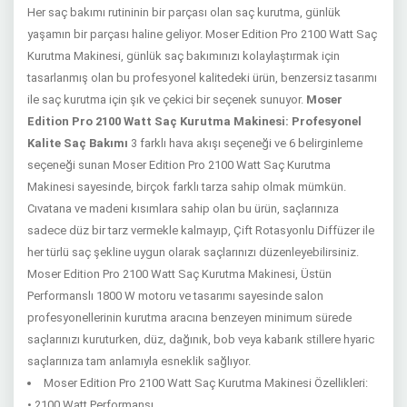
Her saç bakımı rutininin bir parçası olan saç kurutma, günlük
yaşamın bir parçası haline geliyor. Moser Edition Pro 2100 Watt Saç
Kurutma Makinesi, günlük saç bakımınızı kolaylaştırmak için
tasarlanmış olan bu profesyonel kalitedeki ürün, benzersiz tasarımı
ile saç kurutma için şık ve çekici bir seçenek sunuyor.
Moser
Edition Pro 2100 Watt Saç Kurutma Makinesi: Profesyonel
Kalite Saç Bakımı
3 farklı hava akışı seçeneği ve 6 belirginleme
seçeneği sunan Moser Edition Pro 2100 Watt Saç Kurutma
Makinesi sayesinde, birçok farklı tarza sahip olmak mümkün.
Cıvatana ve madeni kısımlara sahip olan bu ürün, saçlarınıza
sadece düz bir tarz vermekle kalmayıp, Çift Rotasyonlu Diffüzer ile
her türlü saç şekline uygun olarak saçlarınızı düzenleyebilirsiniz.
Moser Edition Pro 2100 Watt Saç Kurutma Makinesi, Üstün
Performanslı 1800 W motoru ve tasarımı sayesinde salon
profesyonellerinin kurutma aracına benzeyen minimum sürede
saçlarınızı kuruturken, düz, dağınık, bob veya kabarık stillere hyaric
saçlarınıza tam anlamıyla esneklik sağlıyor.
Moser Edition Pro 2100 Watt Saç Kurutma Makinesi Özellikleri:
• 2100 Watt Performansı