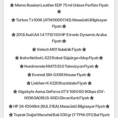
Memo Russian Leather EDP 75 ml Unisex Parfüm Fiyatı
Turbox Tx1006 (ATM00001142) Masaüstü Bilgisayar
Fiyatı
2018 Audi A4 1.4 TFSI 150 HP S tronic Dynamic Araba
Fiyatı
Vetech M01 Kulaklık Fiyatı
Ikohs Netbot LS23 Robot Süpürge+Mop Fiyatı
Nordmende NM75350 Televizyon Fiyatı
Everest SM-GX66 Mouse Fiyatı
Liebherr K 4220 Buzdolabı Fiyatı
Gigabyte Aorus GeForce GTX 1060 6G 9Gbps (GV-
N1060AORUS-6GD) Ekran Kartı Fiyatı
HP 24-f0048nt (8UL51EA) Masaüstü Bilgisayar Fiyatı
Toprak Doğal Macahel Balı 300 gr (YTPM-011) Bal Fiyatı