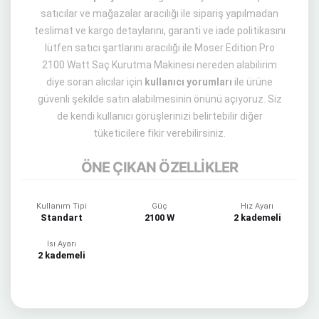
satıcılar ve mağazalar aracılığı ile sipariş yapılmadan
teslimat ve kargo detaylarını, garanti ve iade politikasını
lütfen satıcı şartlarını aracılığı ile Moser Edition Pro
2100 Watt Saç Kurutma Makinesi nereden alabilirim
diye soran alıcılar için
kullanıcı yorumları
ile ürüne
güvenli şekilde satın alabilmesinin önünü açıyoruz. Siz
de kendi kullanıcı görüşlerinizi belirtebilir diğer
tüketicilere fikir verebilirsiniz.
ÖNE ÇIKAN ÖZELLİKLER
Kullanım Tipi
Güç
Hız Ayarı
Standart
2100 W
2 kademeli
Isı Ayarı
2 kademeli