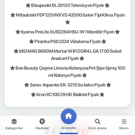
Blaupunkt BL39120 Televizyon Fiyatı
Mitsubishi FDF125VNXVD 42000 Salon Tipi Klima Fiyatı
Iiyama ProLite XUB2294HSU-W1 Monitör Fiyatı
Piranha PSD2224 Vidalama Fiyatı
MSI MAG B660M Mortar WiFi DDR4 LGA 1700 Soket
Anakart Fiyatı
Bee Beauty Çeşme Limonu Kolonyası Pet Şişe Sprey 100
ml Kolonya Fiyatı
Sarex Aquante SR-3210 Su Isıtıcı Fiyatı
Kron XC100 29 HD Bisiklet Fiyatı
Anasayfa
Kategoriler
Markalar
Ürün Arama
Menü