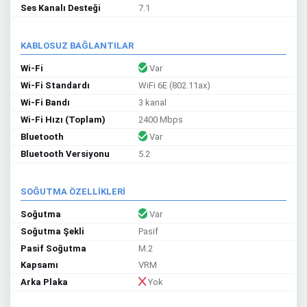
Ses Kanalı Desteği
7.1
KABLOSUZ BAĞLANTILAR
Wi-Fi
Var
Wi-Fi Standardı
WiFi 6E (802.11ax)
Wi-Fi Bandı
3 kanal
Wi-Fi Hızı (Toplam)
2400 Mbps
Bluetooth
Var
Bluetooth Versiyonu
5.2
SOĞUTMA ÖZELLİKLERİ
Soğutma
Var
Soğutma Şekli
Pasif
Pasif Soğutma
M.2
Kapsamı
VRM
Arka Plaka
Yok