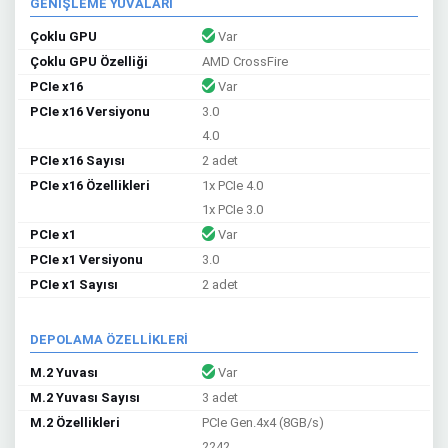
GENİŞLEME YUVALARI
Çoklu GPU
Var
Çoklu GPU Özelliği
AMD CrossFire
PCIe x16
Var
PCIe x16 Versiyonu
3.0
4.0
PCIe x16 Sayısı
2 adet
PCIe x16 Özellikleri
1x PCIe 4.0
1x PCIe 3.0
PCIe x1
Var
PCIe x1 Versiyonu
3.0
PCIe x1 Sayısı
2 adet
DEPOLAMA ÖZELLİKLERİ
M.2 Yuvası
Var
M.2 Yuvası Sayısı
3 adet
M.2 Özellikleri
PCIe Gen.4x4 (8GB/s)
2242