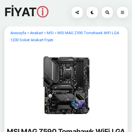
FİYAT
ⓘ
Anasayfa
>
Anakart
>
MSI
>
MSI MAG Z590 Tomahawk WiFi LGA
1200 Soket Anakart Fiyatı
MSI MAG Z590 Tomahawk WiFi LGA