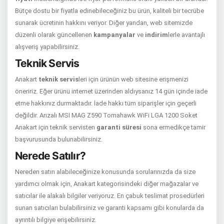
Bütçe dostu bir fiyatla edinebileceğiniz bu ürün, kaliteli bir tecrübe
sunarak ücretinin hakkını veriyor. Diğer yandan, web sitemizde
düzenli olarak güncellenen
kampanyalar
ve
indirim
lerle avantajlı
alışveriş yapabilirsiniz.
Teknik Servis
Anakart
teknik servis
leri için ürünün web sitesine erişmenizi
öneririz. Eğer ürünü internet üzerinden aldıysanız 14 gün içinde iade
etme hakkınız durmaktadır. İade hakkı tüm siparişler için geçerli
değildir. Arızalı MSI MAG Z590 Tomahawk WiFi LGA 1200 Soket
Anakart için teknik servisten
garanti süresi
sona ermedikçe tamir
başvurusunda bulunabilirsiniz.
Nerede Satılır?
Nereden satın alabileceğinize konusunda sorularınızda da size
yardımcı olmak için, Anakart kategorisindeki diğer mağazalar ve
satıcılar ile alakalı bilgiler veriyoruz. En çabuk teslimat prosedürleri
sunan satıcıları bulabilirsiniz ve garanti kapsamı gibi konularda da
ayrıntılı bilgiye erişebilirsiniz.