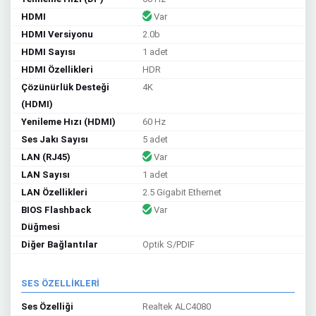
HDMI
Var
HDMI Versiyonu
2.0b
HDMI Sayısı
1 adet
HDMI Özellikleri
HDR
Çözünürlük Desteği
4K
(HDMI)
Yenileme Hızı (HDMI)
60 Hz
Ses Jakı Sayısı
5 adet
LAN (RJ45)
Var
LAN Sayısı
1 adet
LAN Özellikleri
2.5 Gigabit Ethernet
BIOS Flashback
Var
Düğmesi
Diğer Bağlantılar
Optik S/PDIF
SES ÖZELLİKLERİ
Ses Özelliği
Realtek ALC4080