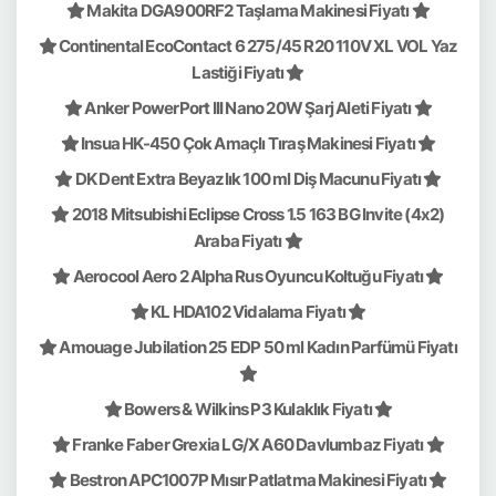
Makita DGA900RF2 Taşlama Makinesi Fiyatı
Continental EcoContact 6 275/45 R20 110V XL VOL Yaz
Lastiği Fiyatı
Anker PowerPort III Nano 20W Şarj Aleti Fiyatı
Insua HK-450 Çok Amaçlı Tıraş Makinesi Fiyatı
DK Dent Extra Beyazlık 100 ml Diş Macunu Fiyatı
2018 Mitsubishi Eclipse Cross 1.5 163 BG Invite (4x2)
Araba Fiyatı
Aerocool Aero 2 Alpha Rus Oyuncu Koltuğu Fiyatı
KL HDA102 Vidalama Fiyatı
Amouage Jubilation 25 EDP 50 ml Kadın Parfümü Fiyatı
Bowers & Wilkins P3 Kulaklık Fiyatı
Franke Faber Grexia LG/X A60 Davlumbaz Fiyatı
Bestron APC1007P Mısır Patlatma Makinesi Fiyatı