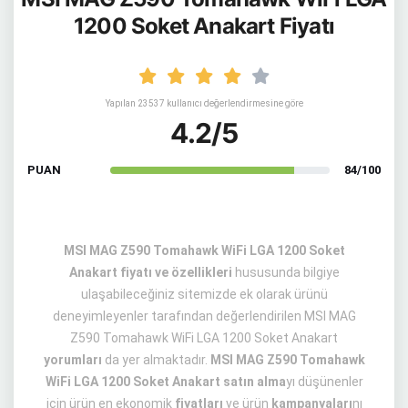
1200 Soket Anakart Fiyatı
Yapılan 23537 kullanıcı değerlendirmesine göre
4.2/5
PUAN
84/100
MSI MAG Z590 Tomahawk WiFi LGA 1200 Soket
Anakart fiyatı ve özellikleri
hususunda bilgiye
ulaşabileceğiniz sitemizde ek olarak ürünü
deneyimleyenler tarafından değerlendirilen MSI MAG
Z590 Tomahawk WiFi LGA 1200 Soket Anakart
yorumları
da yer almaktadır.
MSI MAG Z590 Tomahawk
WiFi LGA 1200 Soket Anakart satın alma
yı düşünenler
için ürün en ekonomik
fiyatları
ve ürün
kampanyaları
nı