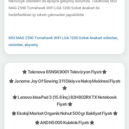
teknolojik
özellikleri
de epeyce gelişmiş durumda. Tüketiciler, MSI
MAG Z590 Tomahawk WiFi LGA 1200 Soket Anakart ile
hedefledikleri işi sıkıntı çekmeden yapabilirler.
MSI MAG Z590 Tomahawk WiFi LGA 1200 Soket Anakart videoları
,
resimleri
,
alışveriş
Telenova 65NSK9001 Televizyon Fiyatı
Janome Joy Of Sewing 311 Dikiş ve Nakış Makinesi Fiyatı
Lenovo IdeaPad 3 (15.6 İnç) 82H802RXTX Notebook
Fiyatı
Ekoloji Market Organik Nohut 500 gr Bakliyat Fiyatı
AKG N5005 Kulaklık Fiyatı