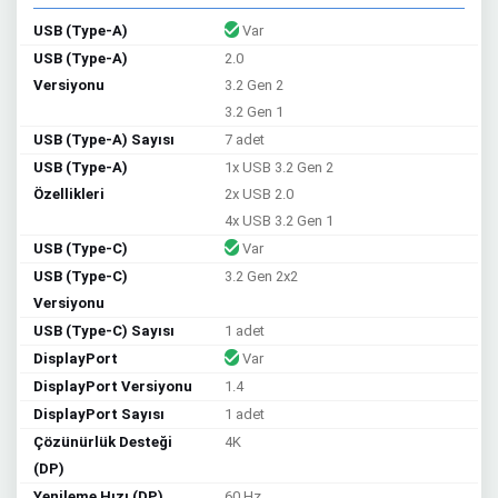
USB (Type-A)
Var
USB (Type-A)
2.0
Versiyonu
3.2 Gen 2
3.2 Gen 1
USB (Type-A) Sayısı
7 adet
USB (Type-A)
1x USB 3.2 Gen 2
Özellikleri
2x USB 2.0
4x USB 3.2 Gen 1
USB (Type-C)
Var
USB (Type-C)
3.2 Gen 2x2
Versiyonu
USB (Type-C) Sayısı
1 adet
DisplayPort
Var
DisplayPort Versiyonu
1.4
DisplayPort Sayısı
1 adet
Çözünürlük Desteği
4K
(DP)
Yenileme Hızı (DP)
60 Hz