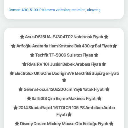
Osmart ABQ-5100 IP Kamera videoları
,
resimleri
,
alışveriş
Asus D515UA-EJ304T02 Notebook Fiyatı
Arifoğlu Anatarla Ham Kestane Balı 430 gr Bal Fiyatı
Techfit TF-5006 Su Isıtıcı Fiyatı
Rival RV 101 Junior Bebek Arabası Fiyatı
Electrolux UltraOne UooriginWR Elektrikli Süpürge Fiyatı
Selena Focus 120x200 cm Yaylı Yatak Fiyatı
Ital 53IS Çim Biçme Makinesi Fiyatı
2014 Skoda Rapid 1.6 TDI CR 105 PS Ambition Araba
Fiyatı
Disney Dream Mickey Mouse Oto Koltuğu Fiyatı