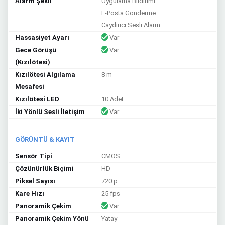
Alarm Şekli
Uygulama Bildirimi
E-Posta Gönderme
Caydırıcı Sesli Alarm
Hassasiyet Ayarı
Var
Gece Görüşü
Var
(Kızılötesi)
Kızılötesi Algılama
8 m
Mesafesi
Kızılötesi LED
10 Adet
İki Yönlü Sesli İletişim
Var
GÖRÜNTÜ & KAYIT
Sensör Tipi
CMOS
Çözünürlük Biçimi
HD
Piksel Sayısı
720 p
Kare Hızı
25 fps
Panoramik Çekim
Var
Panoramik Çekim Yönü
Yatay