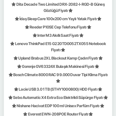
Dita Decade Two Limited DRX-2082-I-RGD-B Güneş
Gözlüğü Fiyatı
İdaş Sleep Care 100x200 cm Yaylı Yatak Fiyatı
Reeder P10SE Cep Telefonu Fiyatı
Inter M3 Akıllı Saat Fiyatı
Lenovo ThinkPad E15 G2 20TD0052TX055 Notebook
Fiyatı
Upland Brabus 2XL Blackout Kamp Çadırı Fiyatı
Gorenje GV63324X Bulaşık Makinesi Fiyatı
Bosch Climate 8000 RAC 9 9.000 Duvar Tipi Klima Fiyatı
Lacie USB 3.0 1 TB (STHY1000800) HDD Fiyatı
Sebo Automatic X4 Extra Eco Elektrikli Süpürge Fiyatı
Nishane Hacivat EDP 100 ml Unisex Parfüm Fiyatı
Everest EWN-208POE Router Fiyatı