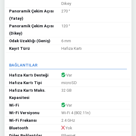
Dikey
Panoramik Çekim Açısı
270 °
(Yatay)
Panoramik Çekim Açısı
120 °
(Dikey)
Odak Uzaklığı (Geniş)
6 mm
Kayıt Türü
Hafıza Kartı
BAĞLANTILAR
Hafıza Kartı Desteği
Var
Hafıza Kartı Tipi
microSD
Hafıza Kartı Maks.
32 GB
Kapasitesi
Wi-Fi
Var
Wi-Fi Versiyonu
Wi-Fi 4 (802.11n)
Wi-Fi Frekansı
2.4 GHz
Bluetooth
Yok
Diğer Bağlantılar
Ethernet