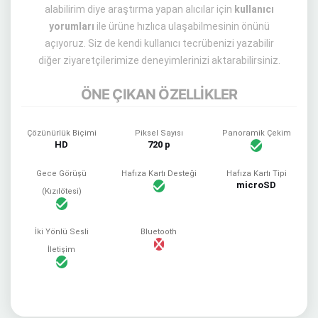
alabilirim diye araştırma yapan alıcılar için
kullanıcı
yorumları
ile ürüne hızlıca ulaşabilmesinin önünü
açıyoruz. Siz de kendi kullanıcı tecrübenizi yazabilir
diğer ziyaretçilerimize deneyimlerinizi aktarabilirsiniz.
ÖNE ÇIKAN ÖZELLİKLER
Çözünürlük Biçimi
Piksel Sayısı
Panoramik Çekim
HD
720 p
Gece Görüşü
Hafıza Kartı Desteği
Hafıza Kartı Tipi
microSD
(Kızılötesi)
İki Yönlü Sesli
Bluetooth
İletişim