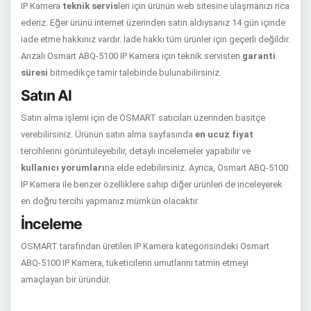
IP Kamera
teknik servis
leri için ürünün web sitesine ulaşmanızı rica
ederiz. Eğer ürünü internet üzerinden satın aldıysanız 14 gün içinde
iade etme hakkınız vardır. İade hakkı tüm ürünler için geçerli değildir.
Arızalı Osmart ABQ-5100 IP Kamera için teknik servisten
garanti
süresi
bitmedikçe tamir talebinde bulunabilirsiniz.
Satın Al
Satın alma işlemi için de OSMART satıcıları üzerinden basitçe
verebilirsiniz. Ürünün satın alma sayfasında
en ucuz fiyat
tercihlerini görüntüleyebilir, detaylı incelemeler yapabilir ve
kullanıcı yorumları
na elde edebilirsiniz. Ayrıca, Osmart ABQ-5100
IP Kamera ile benzer özelliklere sahip diğer ürünleri de inceleyerek
en doğru tercihi yapmanız mümkün olacaktır.
İnceleme
OSMART tarafından üretilen IP Kamera kategorisindeki Osmart
ABQ-5100 IP Kamera, tüketicilerin umutlarını tatmin etmeyi
amaçlayan bir üründür.