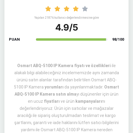
Yapılan 21876 kullanıcı değerlendirmesine göre
4.9/5
PUAN
98/100
Osmart ABQ-5100 IP Kamera fiyatı ve özellikleri
ile
alakalı bilgi alabileceğiniz incelememizde aynı zamanda
ürünü satın alanlar tarafından belirtilen Osmart ABQ-
5100 IP Kamera
yorumları
da yayınlanmaktadır.
Osmart
ABQ-5100 IP Kamera satın alma
yı düşünenler için ürün
en ucuz
fiyatları
ve ürün
kampanyaları
nı
değerlendiriyoruz. Ürün için satıcılar ve mağazalar
aracılığı ile sipariş oluşturulmadan teslimat ve kargo
şartlarını, garanti ve iade haklarını lütfen satıcı bilgilerini
yardımı ile Osmart ABQ-5100 IP Kamera nereden