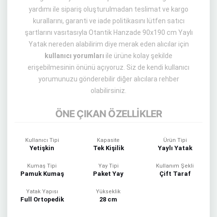
yardımı ile sipariş oluşturulmadan teslimat ve kargo
kurallarını, garanti ve iade politikasını lütfen satıcı
şartlarını vasıtasıyla Otantik Hanzade 90x190 cm Yaylı
Yatak nereden alabilirim diye merak eden alıcılar için
kullanıcı yorumları
ile ürüne kolay şekilde
erişebilmesinin önünü açıyoruz. Siz de kendi kullanıcı
yorumunuzu gönderebilir diğer alıcılara rehber
olabilirsiniz.
ÖNE ÇIKAN ÖZELLİKLER
Kullanıcı Tipi
Kapasite
Ürün Tipi
Yetişkin
Tek Kişilik
Yaylı Yatak
Kumaş Tipi
Yay Tipi
Kullanım Şekli
Pamuk Kumaş
Paket Yay
Çift Taraf
Yatak Yapısı
Yükseklik
Full Ortopedik
28 cm