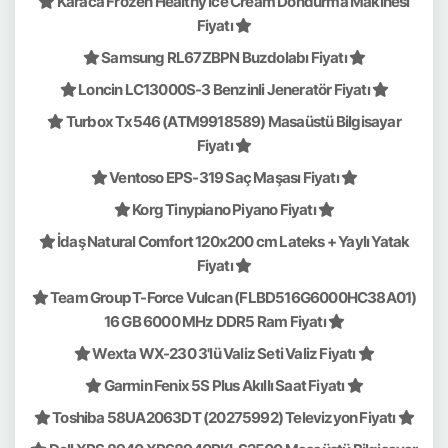
Karaca Frozen Healthy Ice Cream Dondurma Makinesi
Fiyatı
Samsung RL67ZBPN Buzdolabı Fiyatı
Loncin LC13000S-3 Benzinli Jeneratör Fiyatı
Turbox Tx546 (ATM9918589) Masaüstü Bilgisayar
Fiyatı
Ventoso EPS-319 Saç Maşası Fiyatı
Korg Tinypiano Piyano Fiyatı
İdaş Natural Comfort 120x200 cm Lateks + Yaylı Yatak
Fiyatı
Team Group T-Force Vulcan (FLBD516G6000HC38A01)
16 GB 6000 MHz DDR5 Ram Fiyatı
Wexta WX-230 3'lü Valiz Seti Valiz Fiyatı
Garmin Fenix 5S Plus Akıllı Saat Fiyatı
Toshiba 58UA2063DT (20275992) Televizyon Fiyatı