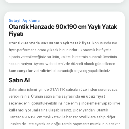
Detaylı Açıklama
Otantik Hanzade 90x190 cm Yaylı Yatak
Fiyatı
Otantik Hanzade 90x190 cm Yaylı Yatak fiyatı
konusunda ise
fiyat-performans oranı yüksek bir üründür. Ekonomik bir fiyatla
sipariş verebileceğiniz bu ürün, kaliteli bir tatmin sunarak ücretinin
hakkını veriyor. Ayrıca, web sitemizde düzenli olarak güncellenen
kampanyalar
ve
indirim
lerle avantajlı alışveriş yapabilirsiniz.
Satın Al
Satın alma işlemi için de OTANTIK satıcıları üzerinden sorunsuzca
verebilirsiniz. Ürünün satın alma sayfasında
en ucuz fiyat
seçeneklerini görüntüleyebilir, iyi incelenmiş incelemeler yapabilir ve
kullanıcı yorumları
na ulaşabilirsiniz. Diğer yandan, Otantik
Hanzade 90x190 cm Yaylı Yatak ile benzer özelliklere sahip diğer
ürünleri de listeleyerek en doğru tercihi yapmanız mümkün olacaktır.