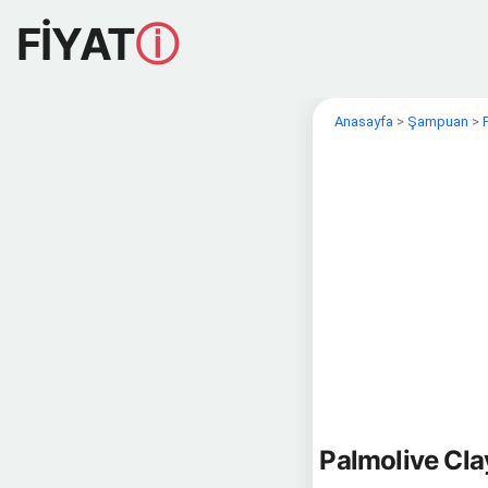
FİYAT
ⓘ
Anasayfa
>
Şampuan
>
Palmolive Cla