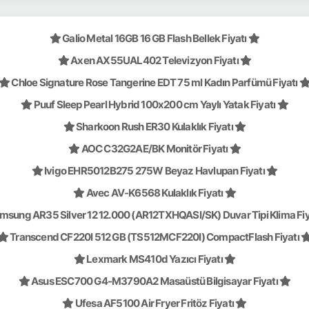
Galio Metal 16GB 16 GB Flash Bellek Fiyatı
Axen AX55UAL402 Televizyon Fiyatı
Chloe Signature Rose Tangerine EDT 75 ml Kadın Parfümü Fiyatı
Puuf Sleep Pearl Hybrid 100x200 cm Yaylı Yatak Fiyatı
Sharkoon Rush ER30 Kulaklık Fiyatı
AOC C32G2AE/BK Monitör Fiyatı
Ivigo EHR5012B275 275W Beyaz Havlupan Fiyatı
Avec AV-K6568 Kulaklık Fiyatı
msung AR35 Silver 12 12.000 (AR12TXHQASI/SK) Duvar Tipi Klima Fiy
Transcend CF220I 512 GB (TS512MCF220I) CompactFlash Fiyatı
Lexmark MS410d Yazıcı Fiyatı
Asus ESC700 G4-M3790A2 Masaüstü Bilgisayar Fiyatı
Ufesa AF5100 Air Fryer Fritöz Fiyatı