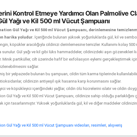
erini Kontrol Etmeye Yardımcı Olan Palmolive C
ül Yağı ve Kil 500 ml Vücut Şampuanı
ation Gül Yağı ve Kil 500 ml Vücut Şampuanı, derinlemesine temizlen
en harika yoludur.
İçeriğinde bulunan yüksek yoğunluklarda gül, kil ve sembolle
in, köpükler aracılığıyla cildinizi derinlemesine temizler.
Kullanımı kolay 500
 sunulur. Gül yağı ve kil gibi lüks hammaddeler, cildinizdeki aşırı gözenekleri ko
.
Minik partiküller, cilt üzerinde hafif bir exfoliasyon eylemi gerçekleştirmek içi
mizlenebilmesini sağlar.
niş bir yelpazede bulunan bu şampuan, cildin tüm karma tiplerinde kullanılabilir
ioksidanlar, cildinizin antiyeşil ışık hasarına karşı korunmasını sağlar.
i ve köpükleyici içeriğindeki yağlar, cildin ölü hücrelerini ıslatır ve cildin doygu
on Gül Yağı ve Kil 500 ml Vücut Şampuanı, cildinize sahip olduğu parlaklığını
için tasarlanmıştır. Yüksek yoğunluklarda gül, kil ve diğer maddeler cildinizin 
on Gül Yağı ve Kil 500 ml Vücut Şampuanı videoları
,
resimleri
,
alışveriş