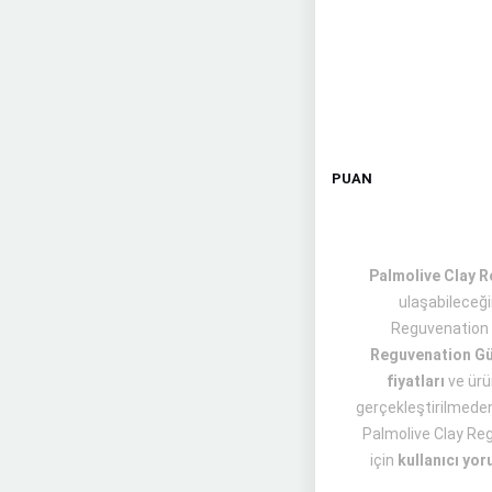
PUAN
Palmolive Clay Re
ulaşabileceğ
Reguvenation 
Reguvenation Gül
fiyatları
ve ür
gerçekleştirilmeden 
Palmolive Clay Reg
için
kullanıcı yor