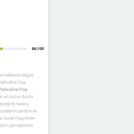
84/100
ri
hakkında bilgiye
almolive Clay
Palmolive Clay
rün en bütçe dostu
ılığı ile sipariş
rallarını yardımı ile
ye soran müşteriler
anıcı görüşlerinizi