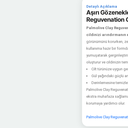
Detaylı Açıklama
Aşırı Gözenekl
Reguvenation G
Palmolive Clay Reguven
cildinizi arındırmanın 
görünümünü korurken, zeng
kullanıma hazır bir formda
yumuşatarak gerginleştirir
oluşturur ve cildinizin te
Cilt türünüze uygun ge
Gül yağındaki güçlü ant
Derinlemesine temizleyic
Palmolive Clay Reguvenati
ekstra muhafaza sağlamak 
korumaya yardımcı olur.
Palmolive Clay Reguvenati