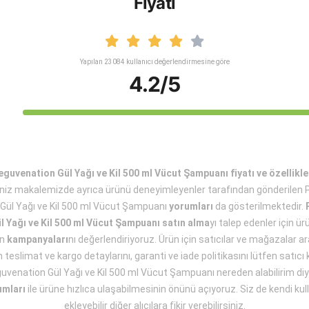
Fiyatı
Yapılan 23084 kullanıcı değerlendirmesine göre
4.2/5
guvenation Gül Yağı ve Kil 500 ml Vücut Şampuanı fiyatı ve özellikle
iniz makalemizde ayrıca ürünü deneyimleyenler tarafından gönderilen P
Gül Yağı ve Kil 500 ml Vücut Şampuanı
yorumları
da gösterilmektedir.
 Yağı ve Kil 500 ml Vücut Şampuanı satın alma
yı talep edenler için ü
ün
kampanyaları
nı değerlendiriyoruz. Ürün için satıcılar ve mağazalar arac
teslimat ve kargo detaylarını, garanti ve iade politikasını lütfen satıcı ku
uvenation Gül Yağı ve Kil 500 ml Vücut Şampuanı nereden alabilirim di
umları
ile ürüne hızlıca ulaşabilmesinin önünü açıyoruz. Siz de kendi kull
ekleyebilir diğer alıcılara fikir verebilirsiniz.