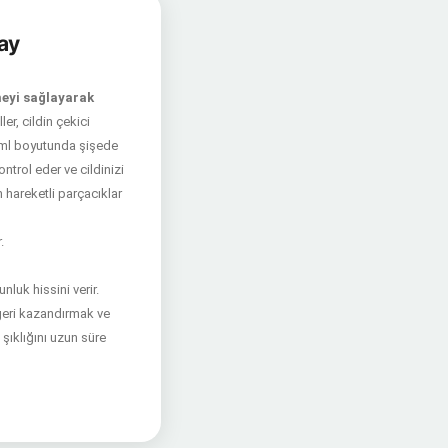
lay
meyi sağlayarak
r, cildin çekici
 ml boyutunda şişede
ntrol eder ve cildinizi
n hareketli parçacıklar
.
nluk hissini verir.
 geri kazandırmak ve
şıklığını uzun süre