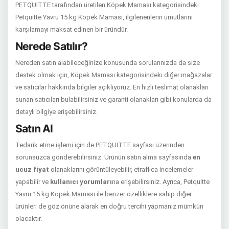
PETQUITTE tarafından üretilen Köpek Maması kategorisindeki
Petquitte Yavru 15 kg Köpek Maması, ilgilenenlerin umutlarını
karşılamayı maksat edinen bir üründür.
Nerede Satılır?
Nereden satın alabileceğinize konusunda sorularınızda da size
destek olmak için, Köpek Maması kategorisindeki diğer mağazalar
ve satıcılar hakkında bilgiler açıklıyoruz. En hızlı teslimat olanakları
sunan satıcıları bulabilirsiniz ve garanti olanakları gibi konularda da
detaylı bilgiye erişebilirsiniz.
Satın Al
Tedarik etme işlemi için de PETQUITTE sayfası üzerinden
sorunsuzca gönderebilirsiniz. Ürünün satın alma sayfasında
en
ucuz fiyat
olanaklarını görüntüleyebilir, etraflıca incelemeler
yapabilir ve
kullanıcı yorumları
na erişebilirsiniz. Ayrıca, Petquitte
Yavru 15 kg Köpek Maması ile benzer özelliklere sahip diğer
ürünleri de göz önüne alarak en doğru tercihi yapmanız mümkün
olacaktır.