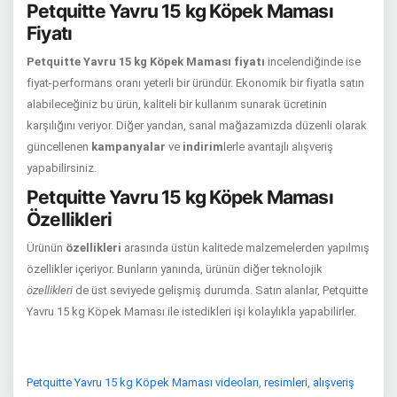
Petquitte Yavru 15 kg Köpek Maması
Fiyatı
Petquitte Yavru 15 kg Köpek Maması fiyatı
incelendiğinde ise
fiyat-performans oranı yeterli bir üründür. Ekonomik bir fiyatla satın
alabileceğiniz bu ürün, kaliteli bir kullanım sunarak ücretinin
karşılığını veriyor. Diğer yandan, sanal mağazamızda düzenli olarak
güncellenen
kampanyalar
ve
indirim
lerle avantajlı alışveriş
yapabilirsiniz.
Petquitte Yavru 15 kg Köpek Maması
Özellikleri
Ürünün
özellikleri
arasında üstün kalitede malzemelerden yapılmış
özellikler içeriyor. Bunların yanında, ürünün diğer teknolojik
özellikleri
de üst seviyede gelişmiş durumda. Satın alanlar, Petquitte
Yavru 15 kg Köpek Maması ile istedikleri işi kolaylıkla yapabilirler.
Petquitte Yavru 15 kg Köpek Maması videoları
,
resimleri
,
alışveriş