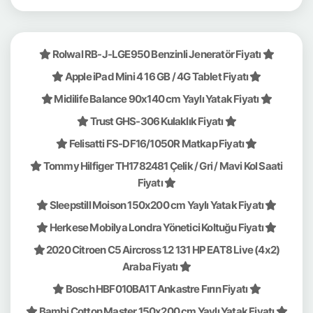
Rolwal RB-J-LGE950 Benzinli Jeneratör Fiyatı
Apple iPad Mini 4 16 GB / 4G Tablet Fiyatı
Midilife Balance 90x140 cm Yaylı Yatak Fiyatı
Trust GHS-306 Kulaklık Fiyatı
Felisatti FS-DF16/1050R Matkap Fiyatı
Tommy Hilfiger TH1782481 Çelik / Gri / Mavi Kol Saati
Fiyatı
Sleepstill Moison 150x200 cm Yaylı Yatak Fiyatı
Herkese Mobilya Londra Yönetici Koltuğu Fiyatı
2020 Citroen C5 Aircross 1.2 131 HP EAT8 Live (4x2)
Araba Fiyatı
Bosch HBF010BA1T Ankastre Fırın Fiyatı
Bambi Cotton Master 150x200 cm Yaylı Yatak Fiyatı