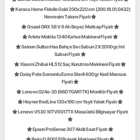
Karaca Home Fidelle Gold 200x220 cm (200.18.01.0432)
Nevresim Takımı Fiyatı
Grusel GRX 58 V 6 Ah Beyaz Matkap Fiyatı
Ariete Mokita 1340 Kahve Makinesi Fiyatı
Saloon Sultan Has Bahçe Sıvı Sabun 2 lt 2000 gr/ml
Sabun Fiyatı
Xiaomi Zhibai HL512 Saç Kurutma Makinesi Fiyatı
Daisy Pate Somonlu Ezme Steril 400 gr Kedi Maması
Fiyatı
Lenovo G24e-20 (66D7GAR1TK) Monitör Fiyatı
Heyner RedLine 130x190 cm Yaylı Yatak Fiyatı
Lenovo V530 10TV0017TX Masaüstü Bilgisayar Fiyatı
Epson ProSense 307 Akıllı Saat Fiyatı
Beko D 8001 EI Bulaşık Makinesi Fiyatı