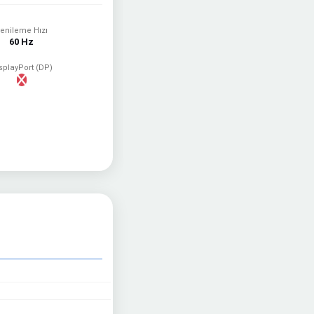
enileme Hızı
60 Hz
splayPort (DP)