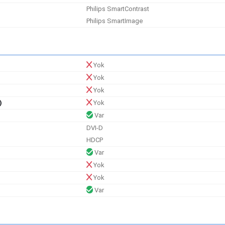
Philips SmartContrast
Philips SmartImage
Yok
Yok
Yok
)
Yok
Var
DVI-D
HDCP
Var
Yok
Yok
Var