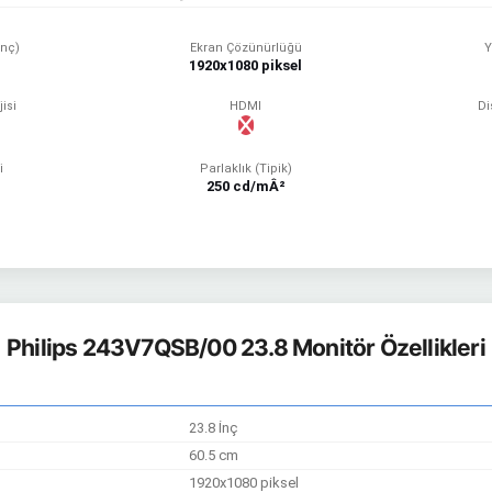
İnç)
Ekran Çözünürlüğü
Y
1920x1080 piksel
isi
HDMI
Di
i
Parlaklık (Tipik)
250 cd/mÂ²
Philips 243V7QSB/00 23.8 Monitör Özellikleri
23.8 İnç
60.5 cm
1920x1080 piksel