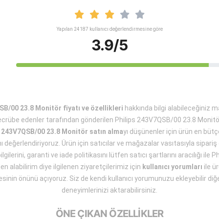
Yapılan 24187 kullanıcı değerlendirmesine göre
3.9/5
B/00 23.8 Monitör fiyatı ve özellikleri
hakkında bilgi alabileceğiniz 
crübe edenler tarafından gönderilen Philips 243V7QSB/00 23.8 Monit
s 243V7QSB/00 23.8 Monitör satın alma
yı düşünenler için ürün en büt
nı değerlendiriyoruz. Ürün için satıcılar ve mağazalar vasıtasıyla sipari
lgilerini, garanti ve iade politikasını lütfen satıcı şartlarını aracılığı il
n alabilirim diye ilgilenen ziyaretçilerimiz için
kullanıcı yorumları
ile ü
esinin önünü açıyoruz. Siz de kendi kullanıcı yorumunuzu ekleyebilir diğe
deneyimlerinizi aktarabilirsiniz.
ÖNE ÇIKAN ÖZELLİKLER