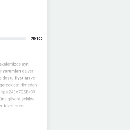
78/100
makalemizde aynı
ör
yorumları
da yer
çe dostu
fiyatları
ve
ş gerçekleştirilmeden
e Philips 243V7QSB/00
rüne güvenli şekilde
r tüketicilere