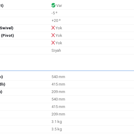
t)
Var
-5 º
+20 º
Swivel)
Yok
(Pivot)
Yok
Yok
Siyah
ı)
540 mm
lı)
415 mm
ı)
209 mm
540 mm
415 mm
209 mm
3.1 kg
)
3.5 kg