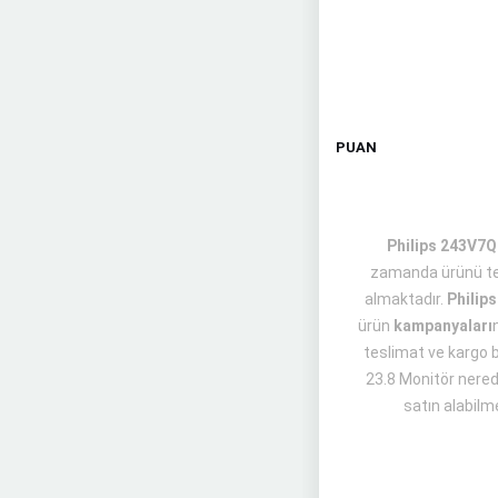
PUAN
Philips 243V7QS
zamanda ürünü te
almaktadır.
Philip
ürün
kampanyaları
teslimat ve kargo bi
23.8 Monitör nerede
satın alabilm