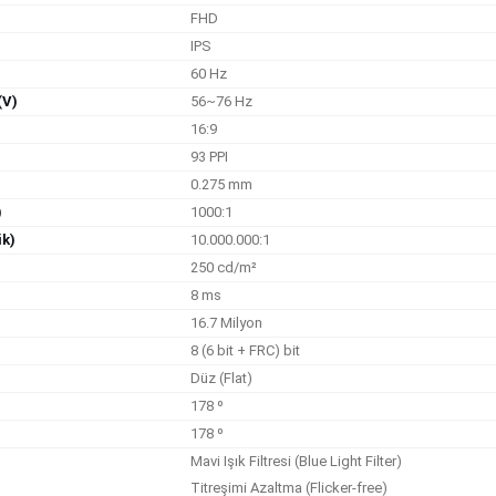
FHD
IPS
60 Hz
(V)
56~76 Hz
16:9
93 PPI
0.275 mm
)
1000:1
ik)
10.000.000:1
250 cd/m²
8 ms
16.7 Milyon
8 (6 bit + FRC) bit
Düz (Flat)
178 º
178 º
Mavi Işık Filtresi (Blue Light Filter)
Titreşimi Azaltma (Flicker-free)