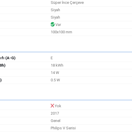
Süper İnce Çerçeve
Siyah
Siyah
Var
100x100 mm
ıfı (A-G)
E
0h)
18 kWh
14 W
)
0.5 W
Yok
2017
Genel
Philips V Serisi