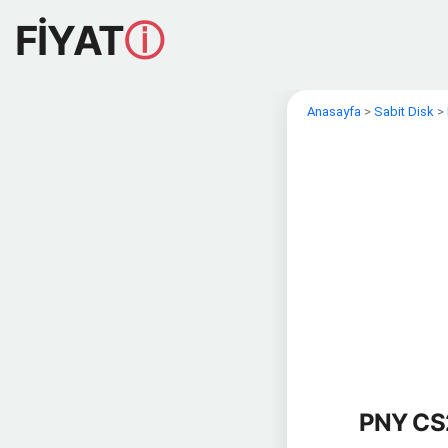
FİYAT
ⓘ
Anasayfa
>
Sabit Disk
>
PNY CS