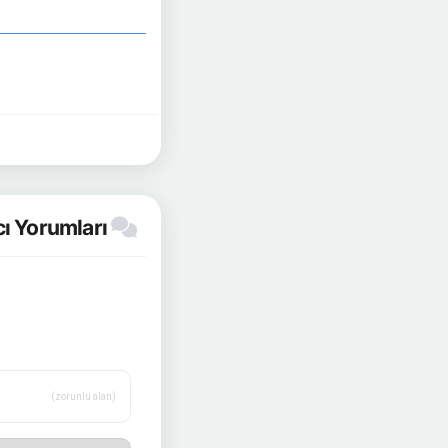
ı Yorumları
(zorunlu alan)