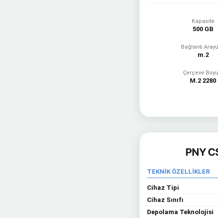
Kapasite
500 GB
Bağlantı Aray
m.2
Çerçeve Boyu
M.2 2280
PNY CS
TEKNİK ÖZELLİKLER
Cihaz Tipi
Cihaz Sınıfı
Depolama Teknolojisi