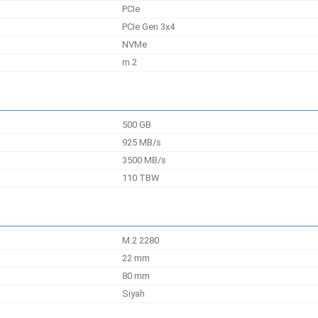
PCIe
PCIe Gen 3x4
NVMe
m.2
500 GB
925 MB/s
3500 MB/s
110 TBW
M.2 2280
22 mm
80 mm
Siyah