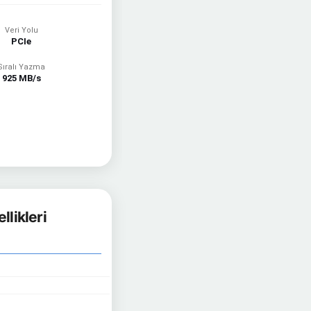
Veri Yolu
PCIe
Sıralı Yazma
925 MB/s
likleri