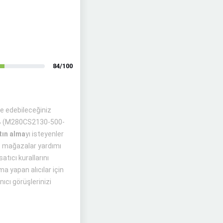
84/100
lde edebileceğiniz
 GB (M280CS2130-500-
ın alma
yı isteyenler
 ve mağazalar yardımı
atıcı kurallarını
 yapan alıcılar için
ıcı görüşlerinizi