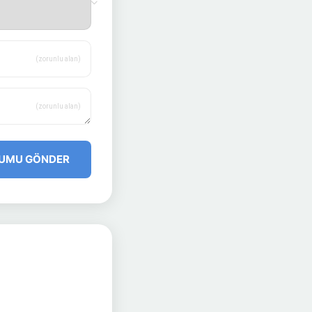
(zorunlu alan)
(zorunlu alan)
UMU GÖNDER