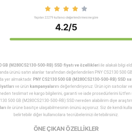
Yapılan 22279 kullanıcı değerlendirmesine göre
4.2/5
 GB (M280CS2130-500-RB) SSD fiyatı ve özellikleri
ile alakalı bilgi e
nda ürünü satın alanlar tarafından değerlendirilen PNY CS2130 500
a yer almaktadır.
PNY CS2130 500 GB (M280CS2130-500-RB) SSD sat
fiyatları
ve ürün
kampanyaları
nı değerlendiriyoruz. Ürün için satıcılar
lmeden teslimat ve kargo bilgilerini, garanti ve iade prosedürlerini lütfen s
130 500 GB (M280CS2130-500-RB) SSD nereden alabilirim diye araştırma
ları
ile ürüne basitçe ulaşabilmesinin önünü açıyoruz. Siz de kendi kullan
belirtebilir diğer kullanıcılara tecrübelerinizi iletebilirsiniz.
ÖNE ÇIKAN ÖZELLİKLER