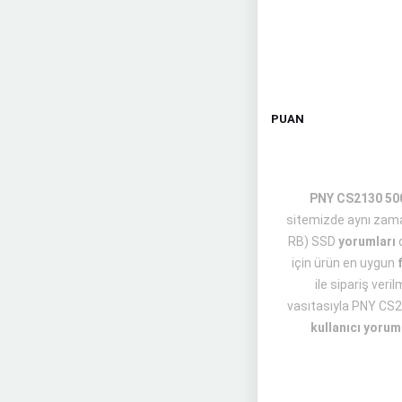
PUAN
PNY CS2130 500
sitemizde aynı zama
RB) SSD
yorumları
d
için ürün en uygun
ile sipariş veri
vasıtasıyla PNY CS2
kullanıcı yorum