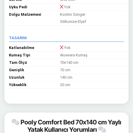
Uyku Pedi
Yok
Dolgu Malzemesi
Kontini Sünger
Silikonize Elyaf
TASARIM
Katlanabilme
Yok
Kumaş Tipi
Aloevera Kumaş
Tam Ölçü
70x140 cm
Genişlik
70 cm
Uzunluk
140 cm
Yükseklik
20 cm
Pooly Comfort Bed 70x140 cm Yaylı
Yatak Kullanıcı Yorumları