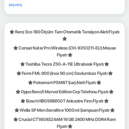
alışveriş
Renz Eco 180 Ölçüm Tam Otomatik Tansiyon Aleti Fiyatı
Corsair Katar Pro Wireless (CH-931C011-EU) Mouse
Fiyatı
Toshiba Tecra Z50-A-11E Ultrabook Fiyatı
Ferre FML 900 (inox 90 cm) Davlumbaz Fiyatı
Polosmart PSM87 Şarj Aleti Fiyatı
Oppo Reno5 Marvel Edition Cep Telefonu Fiyatı
Bosch HBG56B650T Ankastre Fırın Fiyatı
Wella SP Men Sensitive 1000 ml Şampuan Fiyatı
Crucial CT16G4S24AM 16 GB 2400 MHz DDR4 Ram
Fiyatı