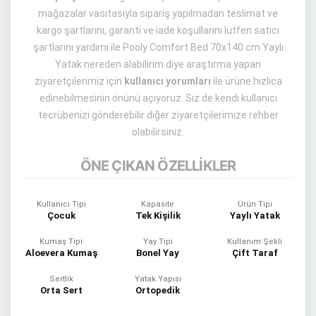
mağazalar vasıtasıyla sipariş yapılmadan teslimat ve
kargo şartlarını, garanti ve iade koşullarını lütfen satıcı
şartlarını yardımı ile Pooly Comfort Bed 70x140 cm Yaylı
Yatak nereden alabilirim diye araştırma yapan
ziyaretçilerimiz için
kullanıcı yorumları
ile ürüne hızlıca
edinebilmesinin önünü açıyoruz. Siz de kendi kullanıcı
tecrübenizi gönderebilir diğer ziyaretçilerimize rehber
olabilirsiniz.
ÖNE ÇIKAN ÖZELLİKLER
Kullanıcı Tipi
Kapasite
Ürün Tipi
Çocuk
Tek Kişilik
Yaylı Yatak
Kumaş Tipi
Yay Tipi
Kullanım Şekli
Aloevera Kumaş
Bonel Yay
Çift Taraf
Sertlik
Yatak Yapısı
Orta Sert
Ortopedik