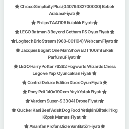
Chicco Simplicity Plus (04079482700000) Bebek
Arabası Fiyatı
Philips TAA1105 Kulaklık Fiyatı
LEGO Batman 3 Beyond Gotham PS Oyun Fiyatı
Logitech Brio Stream (960-001194) Webcam Fiyatı
Jacques Bogart One Man Show EDT 100 ml Erkek
Parfümü Fiyatı
LEGO Harry Potter 76392 Hogwarts Wizards Chess
Lego ve Yapı Oyuncakları Fiyatı
Control Deluxe Edition Xbox Oyun Fiyatı
Pony Poli 140x190 cm Yaylı Yatak Fiyatı
Vardem Super-S 33041 Drone Fiyatı
Quicker Kani Beef Adult Dog Food Yetişkin Biftekli 1 kg
Köpek Maması Fiyatı
Alsanfan Profan Dicle Vantilatör Fiyatı