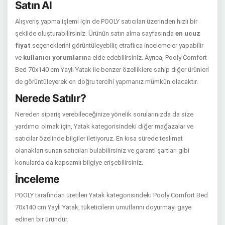
Satın Al
Alışveriş yapma işlemi için de POOLY satıcıları üzerinden hızlı bir
şekilde oluşturabilirsiniz. Ürünün satın alma sayfasında
en ucuz
fiyat
seçeneklerini görüntüleyebilir, etraflıca incelemeler yapabilir
ve
kullanıcı yorumları
na elde edebilirsiniz. Ayrıca, Pooly Comfort
Bed 70x140 cm Yaylı Yatak ile benzer özelliklere sahip diğer ürünleri
de görüntüleyerek en doğru tercihi yapmanız mümkün olacaktır.
Nerede Satılır?
Nereden sipariş verebileceğinize yönelik sorularınızda da size
yardımcı olmak için, Yatak kategorisindeki diğer mağazalar ve
satıcılar özelinde bilgiler iletiyoruz. En kısa sürede teslimat
olanakları sunan satıcıları bulabilirsiniz ve garanti şartları gibi
konularda da kapsamlı bilgiye erişebilirsiniz.
İnceleme
POOLY tarafından üretilen Yatak kategorisindeki Pooly Comfort Bed
70x140 cm Yaylı Yatak, tüketicilerin umutlarını doyurmayı gaye
edinen bir üründür.