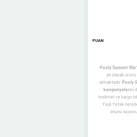
PUAN
Pooly Summit 90x19
ek olarak ürünü
almaktadır.
Pooly S
kampanyaları
nı 
teslimat ve kargo bil
Yaylı Yatak nerede
önünü açıyoruz