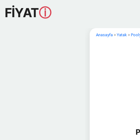
FİYAT
ⓘ
Anasayfa
>
Yatak
>
Pool
P