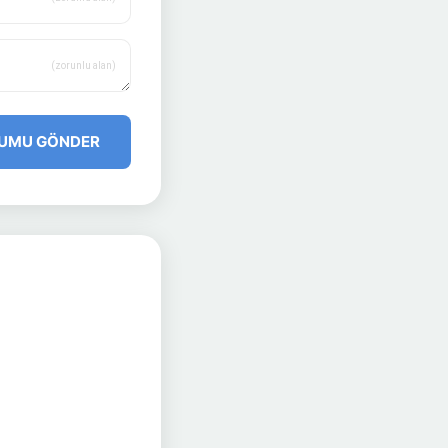
(zorunlu alan)
UMU GÖNDER