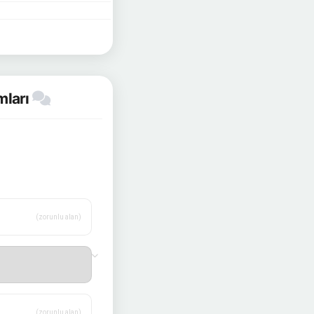
mları
(zorunlu alan)
(zorunlu alan)