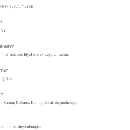
 olarak duyurulmuştur.
ı?
 Var
i nedir?
 Thermobond Elyaf olarak duyurulmuştur.
r mı?
liği Yok
r?
mbu Kumaş Dokuma Kumaş olarak duyurulmuştur.
 cm olarak duyurulmuştur.