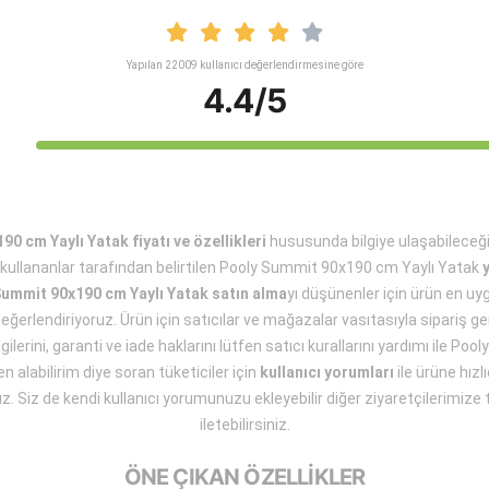
Yapılan 22009 kullanıcı değerlendirmesine göre
4.4/5
0 cm Yaylı Yatak fiyatı ve özellikleri
hususunda bilgiye ulaşabileceğ
 kullananlar tarafından belirtilen Pooly Summit 90x190 cm Yaylı Yatak
ummit 90x190 cm Yaylı Yatak satın alma
yı düşünenler için ürün en u
değerlendiriyoruz. Ürün için satıcılar ve mağazalar vasıtasıyla sipariş g
gilerini, garanti ve iade haklarını lütfen satıcı kurallarını yardımı ile 
n alabilirim diye soran tüketiciler için
kullanıcı yorumları
ile ürüne hızl
. Siz de kendi kullanıcı yorumunuzu ekleyebilir diğer ziyaretçilerimize 
iletebilirsiniz.
ÖNE ÇIKAN ÖZELLİKLER