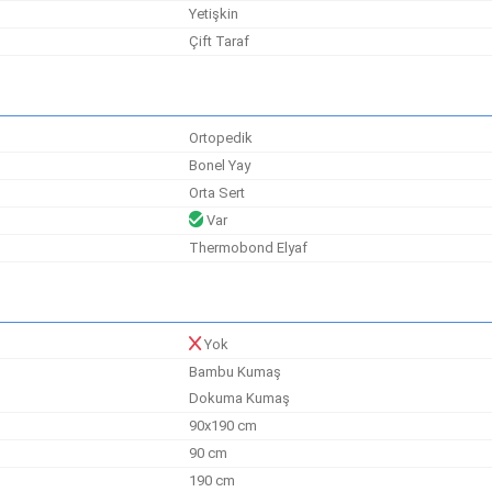
Yetişkin
Çift Taraf
Ortopedik
Bonel Yay
Orta Sert
Var
Thermobond Elyaf
Yok
Bambu Kumaş
Dokuma Kumaş
90x190 cm
90 cm
190 cm