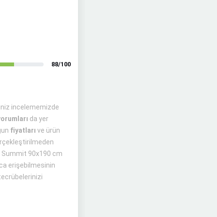
88/100
iniz incelememizde
yorumları
da yer
ygun
fiyatları
ve ürün
erçekleştirilmeden
Pooly Summit 90x190 cm
ıca erişebilmesinin
tecrübelerinizi